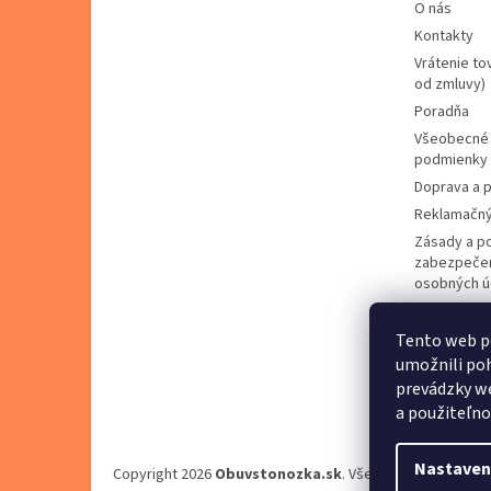
O nás
Kontakty
Vrátenie to
od zmluvy)
Poradňa
Všeobecné
podmienky
Doprava a p
Reklamačný
Zásady a p
zabezpečen
osobných ú
Zásady pou
cookies
Tento web p
Predávané 
umožnili poh
Napíšte ná
prevádzky we
a použiteľno
Nastaven
Copyright 2026
Obuvstonozka.sk
. Všetky práva vyhrad