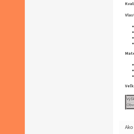
Kval
Vlas
Mate
Veľk
Výš
Obv