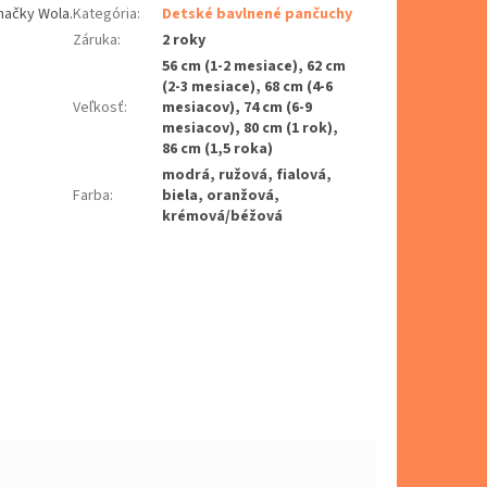
načky Wola.
Kategória
:
Detské bavlnené pančuchy
Záruka
:
2 roky
56 cm (1-2 mesiace), 62 cm
(2-3 mesiace), 68 cm (4-6
Veľkosť
:
mesiacov), 74 cm (6-9
mesiacov), 80 cm (1 rok),
86 cm (1,5 roka)
modrá, ružová, fialová,
Farba
:
biela, oranžová,
krémová/béžová