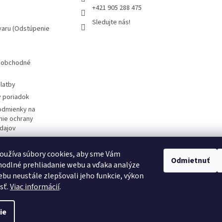
+421 905 288 475
Sledujte nás!
varu (Odstúpenie
 obchodné
latby
 poriadok
odmienky na
ie ochrany
dajov
žívania súborov
oužíva súbory cookies, aby sme Vám
Odmietnuť
značky
odlné prehliadanie webu a vďaka analýze
m
bu neustále zlepšovali jeho funkcie, výkon
sť.
Viac informácií
.
ie
ené.
Upraviť nastavenie cookies