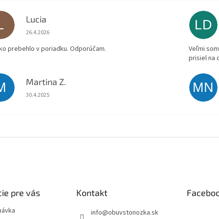
Lucia
L
LD
Hodnotenie obchodu je 5 z 5 hviezdičiek.
26.4.2026
ko prebehlo v poriadku. Odporúčam.
Veľmi som 
prisiel na
Martina Z.
M
MN
Hodnotenie obchodu je 5 z 5 hviezdičiek.
30.4.2025
ie pre vás
Kontakt
Facebo
návka
info
@
obuvstonozka.sk