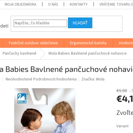
MOJA OBJEDNÁVKA
O NÁS
KONTAKTY
VRÁTENIE TOVARU 
HĽADAŤ
Funkčné outdoor oblečenie
Ergonomické batohy
Hodnot
Pančuchy bavlnené
Wola Babies Bavlnené pančuchové nohavice
a Babies Bavlnené pančuchové nohavi
Priemerné
Neohodnotené
Podrobnosti hodnotenia
Značka:
Wola
hodnotenie
produktu
€5,90
–
je
€4,
0,0
z
Jednotk
Zvoľte
5
cena:
hviezdičiek.
Variant