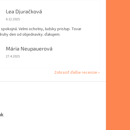
Lea Djuračková
Hodnotenie obchodu je 5 z 5 hviezdičiek.
6.12.2025
spokojná. Velmi ochotny, ludsky pristup. Tovar
 druhy den od objednavky. ďakujem.
Mária Neupauerová
Hodnotenie obchodu je 5 z 5 hviezdičiek.
27.4.2025
Zobraziť ďalšie recenzie
ok