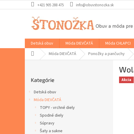
Prejsť
+421 905 288 475
info@obuvstonozka.sk
na
obsah
Detská obuv
Móda DIEVČATÁ
Móda CHLAPCI
Domov
Móda DIEVČATÁ
Ponožky a pančuchy
B
Wol
o
Preskočiť
č
Kategórie
kategórie
Akcia
n
ý
Detská obuv
p
Móda DIEVČATÁ
a
TOPY - vrchné diely
n
e
Spodné diely
l
Súpravy
Šaty a sukne