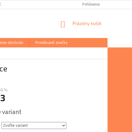
(ODSTÚPENIE OD ZMLUVY)
PORADŇA
VŠEOBECNÉ OBCHODNÉ PODM
Prihlásenie
NÁKUPNÝ
Prázdny košík
KOŠÍK
enie obchodu
Predávané značky
ce
30 %
13
ová
 variant