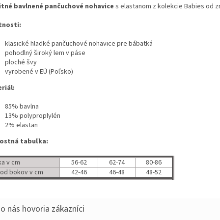
itné bavlnené pančuchové nohavice
s elastanom z kolekcie Babies od z
tnosti:
klasické hladké pančuchové nohavice pre bábätká
pohodlný široký lem v páse
ploché švy
vyrobené v EÚ (Poľsko)
riál:
85% bavlna
13% polyproplylén
2% elastan
ostná tabuľka:
ka v cm
56-62
62-74
80-86
od bokov v cm
42-46
46-48
48-52