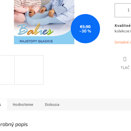
Kvalitn
€5,90
–30 %
kolekcie 
Detailné 
TLAČ
s
Hodnotenie
Diskusia
robný popis