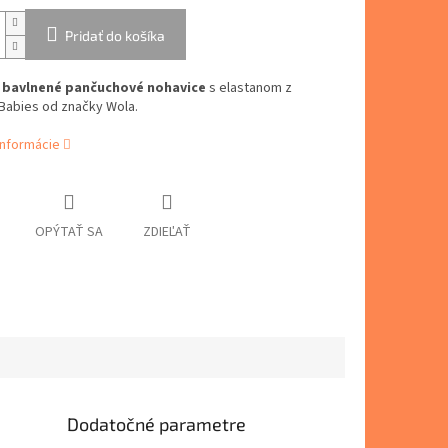
Pridať do košíka
é bavlnené pančuchové nohavice
s elastanom z
Babies od značky Wola.
informácie
OPÝTAŤ SA
ZDIEĽAŤ
Dodatočné parametre