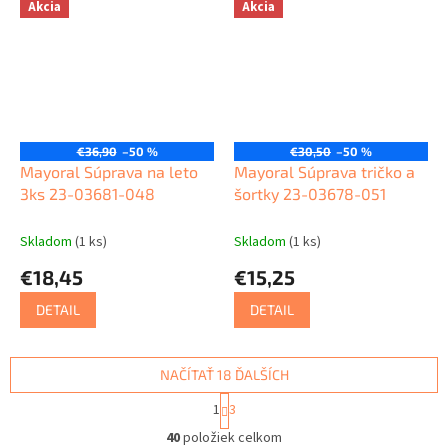
Akcia
Akcia
€36,90
–50 %
€30,50
–50 %
Mayoral Súprava na leto
Mayoral Súprava tričko a
3ks 23-03681-048
šortky 23-03678-051
Skladom
(1 ks)
Skladom
(1 ks)
€18,45
€15,25
DETAIL
DETAIL
NAČÍTAŤ 18 ĎALŠÍCH
S
1
3
t
O
r
40
položiek celkom
v