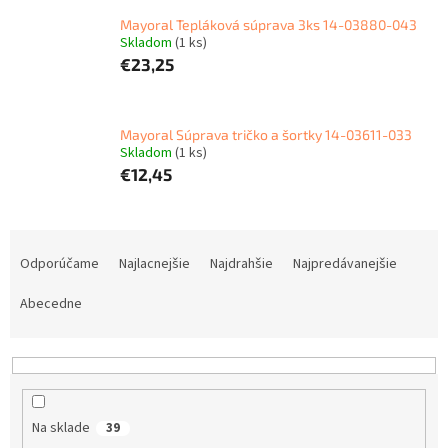
Mayoral Tepláková súprava 3ks 14-03880-043
Skladom
(1 ks)
€23,25
Mayoral Súprava tričko a šortky 14-03611-033
Skladom
(1 ks)
€12,45
R
a
Odporúčame
Najlacnejšie
Najdrahšie
Najpredávanejšie
d
e
Abecedne
n
i
e
p
r
Na sklade
39
o