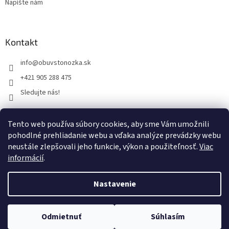
Napíšte nám
Kontakt
info
@
obuvstonozka.sk
+421 905 288 475
Sledujte nás!
Tento web používa súbory cookies, aby sme Vám umožnili
Facebook
pohodlné prehliadanie webu a vďaka analýze prevádzky webu
neustále zlepšovali jeho funkcie, výkon a použiteľnosť.
Viac
informácií
.
Vytvoril Shoptet
Nastavenie
Copyright 2026
Obuvstonozka.sk
. Všetky práva vyhradené.
Upraviť nastavenie cookies
Odmietnuť
Súhlasím