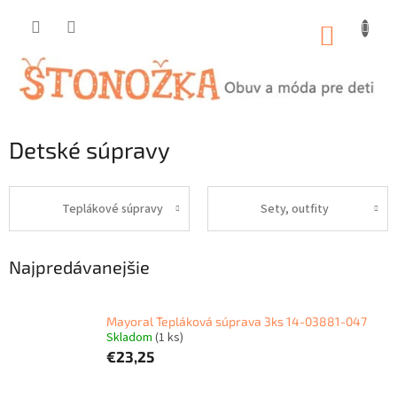
Prejsť
na
NÁKUP
obsah
KOŠÍK
Detské súpravy
Teplákové súpravy
Sety, outfity
Najpredávanejšie
Mayoral Tepláková súprava 3ks 14-03881-047
Skladom
(1 ks)
€23,25