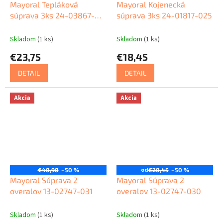
Mayoral Tepláková
Mayoral Kojenecká
súprava 3ks 24-03867-
súprava 3ks 24-01817-025
059
Skladom
(1 ks)
Skladom
(1 ks)
€23,75
€18,45
DETAIL
DETAIL
Akcia
Akcia
od
€40,90
–50 %
€20,45
–50 %
Mayoral Súprava 2
Mayoral Súprava 2
overalov 13-02747-031
overalov 13-02747-030
Skladom
(1 ks)
Skladom
(1 ks)