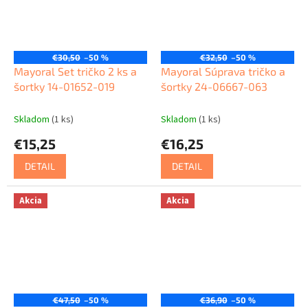
€30,50
–50 %
€32,50
–50 %
Mayoral Set tričko 2 ks a
Mayoral Súprava tričko a
šortky 14-01652-019
šortky 24-06667-063
Skladom
(1 ks)
Skladom
(1 ks)
€15,25
€16,25
DETAIL
DETAIL
Akcia
Akcia
€47,50
–50 %
€36,90
–50 %