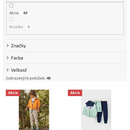
d
u
Akcia
40
k
t
Novinka
0
o
v
Značky
Farba
Veľkosť
Zobrazených položiek:
40
V
Akcia
Akcia
ý
p
i
s
p
r