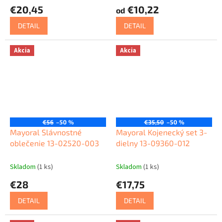
€20,45
€10,22
od
DETAIL
DETAIL
Akcia
Akcia
€56
–50 %
€35,50
–50 %
Mayoral Slávnostné
Mayoral Kojenecký set 3-
oblečenie 13-02520-003
dielny 13-09360-012
Skladom
(1 ks)
Skladom
(1 ks)
€28
€17,75
DETAIL
DETAIL