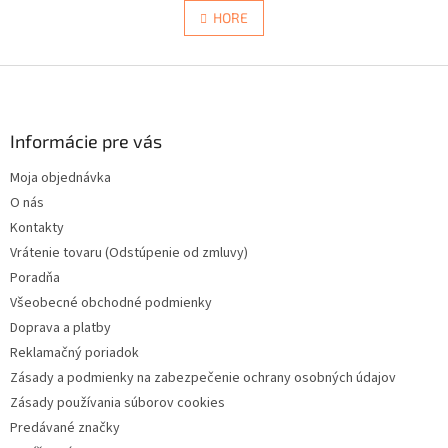
á
l
HORE
n
á
k
d
o
v
Z
a
a
c
á
n
i
p
i
e
ä
Informácie pre vás
e
p
t
r
Moja objednávka
i
v
O nás
e
k
y
Kontakty
v
Vrátenie tovaru (Odstúpenie od zmluvy)
ý
Poradňa
p
i
Všeobecné obchodné podmienky
s
Doprava a platby
u
Reklamačný poriadok
Zásady a podmienky na zabezpečenie ochrany osobných údajov
Zásady používania súborov cookies
Predávané značky