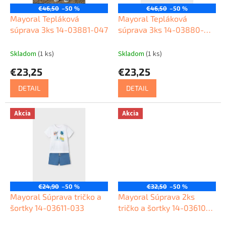
o
€46,50
–50 %
€46,50
–50 %
d
Mayoral Tepláková
Mayoral Tepláková
u
súprava 3ks 14-03881-047
súprava 3ks 14-03880-
k
043
t
Skladom
(1 ks)
Skladom
(1 ks)
o
€23,25
€23,25
v
DETAIL
DETAIL
Akcia
Akcia
€24,90
–50 %
€32,50
–50 %
Mayoral Súprava tričko a
Mayoral Súprava 2ks
šortky 14-03611-033
tričko a šortky 14-03610-
027