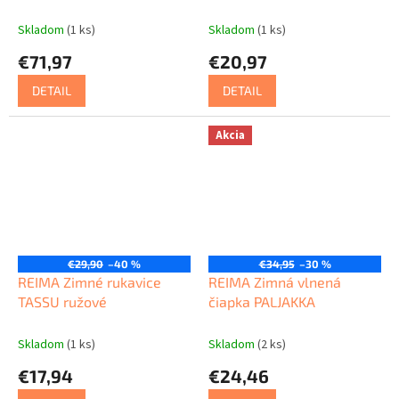
Skladom
(1 ks)
Skladom
(1 ks)
€71,97
€20,97
DETAIL
DETAIL
Akcia
€29,90
–40 %
€34,95
–30 %
REIMA Zimné rukavice
REIMA Zimná vlnená
TASSU ružové
čiapka PALJAKKA
Skladom
(1 ks)
Skladom
(2 ks)
€17,94
€24,46