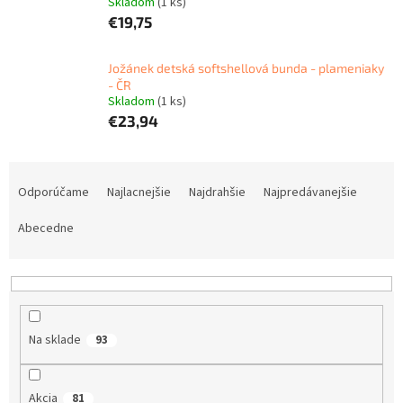
Skladom
(1 ks)
€19,75
Jožánek detská softshellová bunda - plameniaky
- ČR
Skladom
(1 ks)
€23,94
R
a
Odporúčame
Najlacnejšie
Najdrahšie
Najpredávanejšie
d
e
Abecedne
n
i
e
p
r
Na sklade
93
o
d
u
Akcia
81