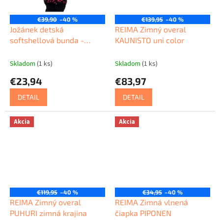
€39,90
–40 %
€139,95
–40 %
Jožánek detská
REIMA Zimný overal
softshellová bunda -
KAUNISTO uni color
plameniaky - ČR
Skladom
(1 ks)
Skladom
(1 ks)
€23,94
€83,97
DETAIL
DETAIL
Akcia
Akcia
€119,95
–40 %
€34,95
–40 %
REIMA Zimný overal
REIMA Zimná vlnená
PUHURI zimná krajina
čiapka PIPONEN