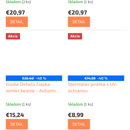
Skladom
(2 ks)
Skladom
(1 ks)
€20,97
€20,97
DETAIL
DETAIL
Akcia
Akcia
€25,40
–40 %
€14,99
–40 %
Elodie Details čiapka
Sterntaler pirátka s UV-
winter beanie - Autumn
ochranou
Rose
Skladom
(1 ks)
Skladom
(1 ks)
€15,24
€8,99
DETAIL
DETAIL