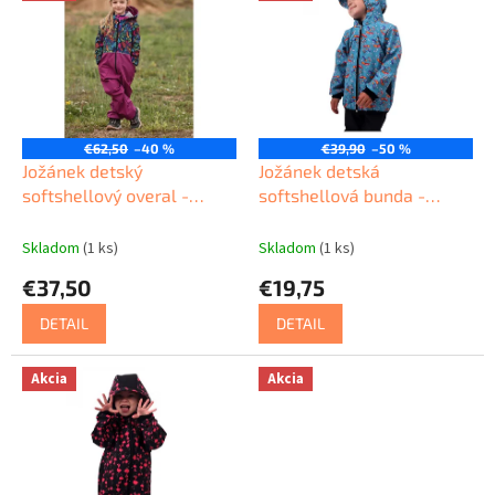
ý
p
i
s
p
r
o
€62,50
–40 %
€39,90
–50 %
d
Jožánek detský
Jožánek detská
u
softshellový overal -
softshellová bunda -
k
farebné ulity - ČR
autíčka - ČR
t
Skladom
(1 ks)
Skladom
(1 ks)
o
€37,50
€19,75
v
DETAIL
DETAIL
Akcia
Akcia