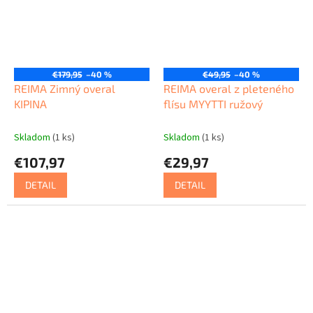
€179,95
–40 %
€49,95
–40 %
REIMA Zimný overal
REIMA overal z pleteného
KIPINA
flísu MYYTTI ružový
Skladom
(1 ks)
Skladom
(1 ks)
€107,97
€29,97
DETAIL
DETAIL