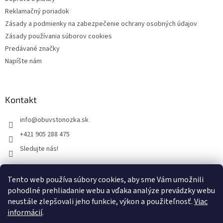
u
Reklamačný poriadok
Zásady a podmienky na zabezpečenie ochrany osobných údajov
Zásady používania súborov cookies
Predávané značky
Napíšte nám
Kontakt
info
@
obuvstonozka.sk
+421 905 288 475
Sledujte nás!
Tento web používa súbory cookies, aby sme Vám umožnili
Facebook
pohodlné prehliadanie webu a vďaka analýze prevádzky webu
neustále zlepšovali jeho funkcie, výkon a použiteľnosť.
Viac
informácií
.