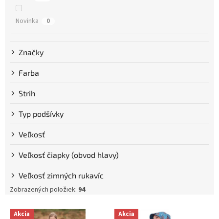
k
t
Novinka
0
o
v
Značky
Farba
Strih
Typ podšívky
Veľkosť
Veľkosť čiapky (obvod hlavy)
Veľkosť zimných rukavíc
Zobrazených položiek:
94
V
Akcia
Akcia