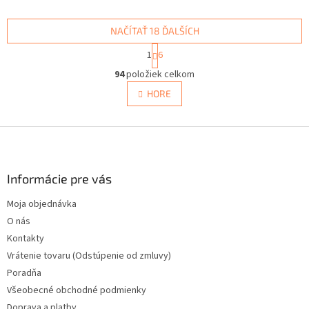
NAČÍTAŤ 18 ĎALŠÍCH
S
1
6
t
O
r
94
položiek celkom
v
á
l
HORE
n
á
k
d
o
v
Z
a
a
c
á
n
i
p
i
e
ä
Informácie pre vás
e
p
t
r
Moja objednávka
i
v
O nás
e
k
y
Kontakty
v
Vrátenie tovaru (Odstúpenie od zmluvy)
ý
Poradňa
p
i
Všeobecné obchodné podmienky
s
Doprava a platby