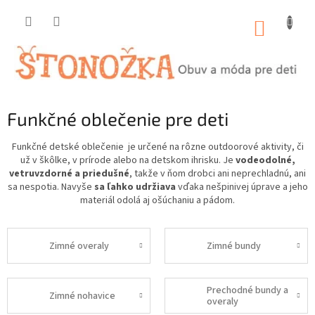
Prejsť
na
NÁKUP
obsah
KOŠÍK
Funkčné oblečenie pre deti
Funkčné detské oblečenie je určené na rôzne outdoorové aktivity, či
už v škôlke, v prírode alebo na detskom ihrisku. Je
vodeodolné,
vetruvzdorné a priedušné
, takže v ňom drobci ani neprechladnú, ani
sa nespotia. Navyše
sa ľahko udržiava
vďaka nešpinivej úprave a jeho
materiál odolá aj ošúchaniu a pádom.
Zimné overaly
Zimné bundy
Prechodné bundy a
Zimné nohavice
overaly