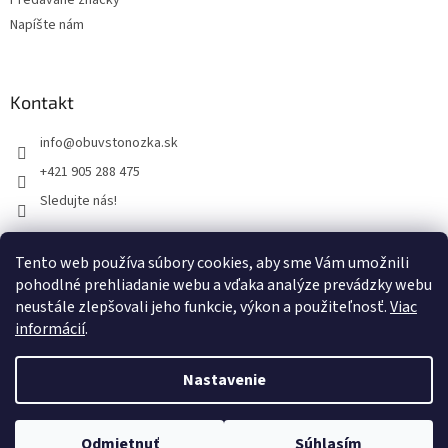
Napíšte nám
Kontakt
info
@
obuvstonozka.sk
+421 905 288 475
Sledujte nás!
Tento web používa súbory cookies, aby sme Vám umožnili
Facebook
pohodlné prehliadanie webu a vďaka analýze prevádzky webu
neustále zlepšovali jeho funkcie, výkon a použiteľnosť.
Viac
informácií
.
Vytvoril Shoptet
Nastavenie
Copyright 2026
Obuvstonozka.sk
. Všetky práva vyhradené.
Upraviť nastavenie cookies
Odmietnuť
Súhlasím