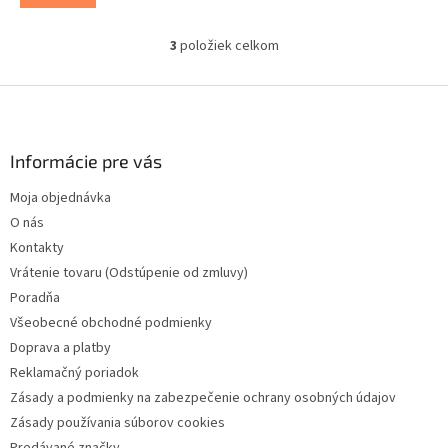
3
položiek celkom
O
v
l
Z
á
á
d
p
a
ä
Informácie pre vás
c
t
i
Moja objednávka
i
e
O nás
p
e
r
Kontakty
v
Vrátenie tovaru (Odstúpenie od zmluvy)
k
Poradňa
y
v
Všeobecné obchodné podmienky
ý
Doprava a platby
p
Reklamačný poriadok
i
s
Zásady a podmienky na zabezpečenie ochrany osobných údajov
u
Zásady používania súborov cookies
Predávané značky