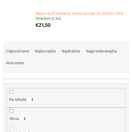
Mayoral Prešívaná zimná bunda 10-02483-056
Skladom
(1 ks)
€21,50
R
a
Odporúčame
Najlacnejšie
Najdrahšie
Najpredávanejšie
d
e
Abecedne
n
i
e
p
r
Na sklade
3
o
d
u
Akcia
3
k
t