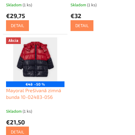
t
Skladom
(1 ks)
Skladom
(1 ks)
o
€29,75
€32
v
DETAIL
DETAIL
Akcia
€43
–50 %
Mayoral Prešívaná zimná
bunda 10-02483-056
Skladom
(1 ks)
€21,50
DETAIL