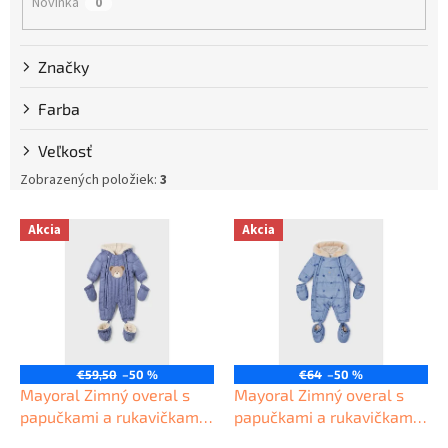
Novinka
0
o
v
Značky
Farba
Veľkosť
Zobrazených položiek:
3
V
Akcia
Akcia
ý
p
i
s
p
r
o
€59,50
–50 %
€64
–50 %
d
Mayoral Zimný overal s
Mayoral Zimný overal s
u
papučkami a rukavičkami
papučkami a rukavičkami
k
13-02675-079
12-02624-057