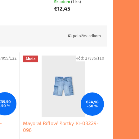
Skladom
(1 ks)
€12,45
61
položiek celkom
7895/122
Kód:
27886/110
Akcia
€35,50
€24,90
–50 %
–50 %
-
Mayoral Riflové šortky 14-03229-
096