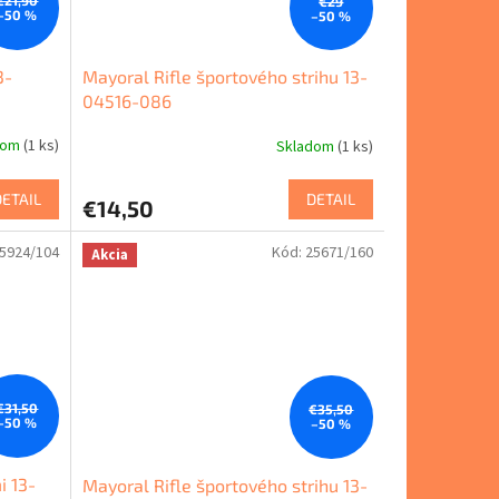
€21,90
€29
–50 %
–50 %
3-
Mayoral Rifle športového strihu 13-
04516-086
dom
(1 ks)
Skladom
(1 ks)
DETAIL
DETAIL
€14,50
5924/104
Kód:
25671/160
Akcia
€31,50
€35,50
–50 %
–50 %
i 13-
Mayoral Rifle športového strihu 13-