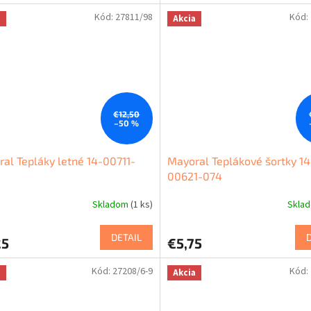
Kód:
27811/98
Kód:
a
Akcia
€12,50
–50 %
al Tepláky letné 14-00711-
Mayoral Teplákové šortky 14
00621-074
Skladom
(1 ks)
Skla
DETAIL
25
€5,75
Kód:
27208/6-9
Kód:
a
Akcia