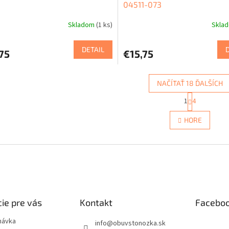
04511-073
Skladom
(1 ks)
Skla
DETAIL
75
€15,75
NAČÍTAŤ 18 ĎALŠÍCH
S
1
4
O
t
r
v
HORE
á
l
n
á
k
d
o
a
v
c
a
i
n
e
i
e
p
ie pre vás
Kontakt
Facebo
r
v
návka
k
info
@
obuvstonozka.sk