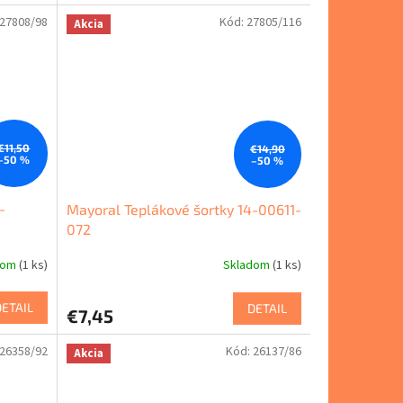
27808/98
Kód:
27805/116
Akcia
€11,50
€14,90
–50 %
–50 %
-
Mayoral Teplákové šortky 14-00611-
072
dom
(1 ks)
Skladom
(1 ks)
DETAIL
DETAIL
€7,45
26358/92
Kód:
26137/86
Akcia