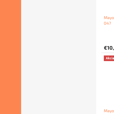
Mayor
047
€10
Akci
Mayor