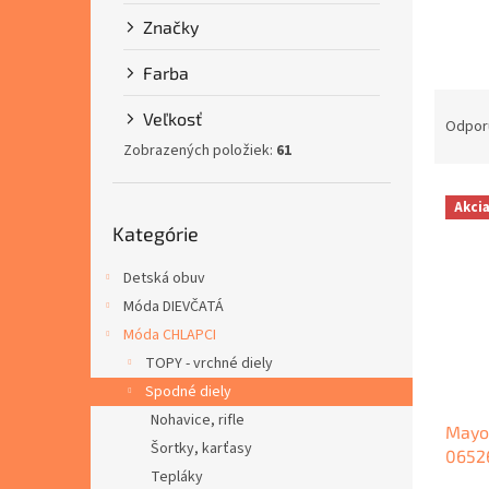
Značky
Farba
R
Veľkosť
a
Odpor
d
Zobrazených položiek:
61
e
V
n
Akci
Preskočiť
ý
i
Kategórie
kategórie
p
e
i
p
Detská obuv
s
r
Móda DIEVČATÁ
p
o
Móda CHLAPCI
r
d
o
u
TOPY - vrchné diely
d
k
Spodné diely
u
t
Nohavice, rifle
Mayor
k
o
Šortky, karťasy
0652
t
v
Tepláky
o