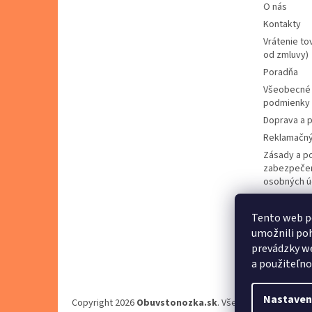
O nás
Kontakty
Vrátenie to
od zmluvy)
Poradňa
Všeobecné
podmienky
Doprava a p
Reklamačný
Zásady a p
zabezpečen
osobných ú
Zásady pou
cookies
Tento web p
Predávané 
umožnili poh
Napíšte ná
prevádzky we
a použiteľno
Nastaven
Copyright 2026
Obuvstonozka.sk
. Všetky práva vyhrad