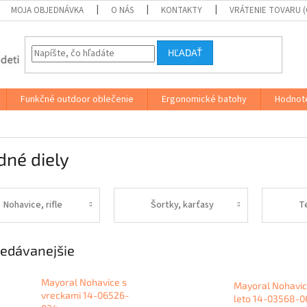
MOJA OBJEDNÁVKA
O NÁS
KONTAKTY
VRÁTENIE TOVARU 
HĽADAŤ
Funkčné outdoor oblečenie
Ergonomické batohy
Hodnot
dné diely
Nohavice, rifle
Šortky, karťasy
T
edávanejšie
Mayoral Nohavice s
Mayoral Nohavic
vreckami 14-06526-
leto 14-03568-0