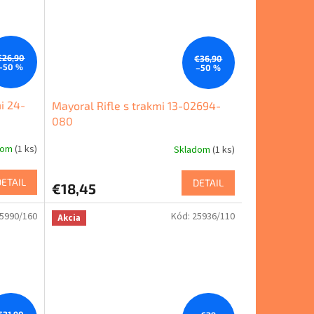
€26,90
€36,90
–50 %
–50 %
i 24-
Mayoral Rifle s trakmi 13-02694-
080
dom
(1 ks)
Skladom
(1 ks)
DETAIL
DETAIL
€18,45
5990/160
Kód:
25936/110
Akcia