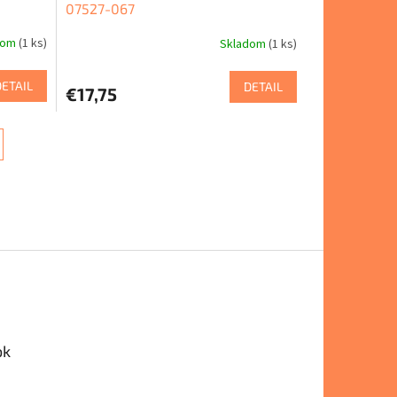
07527-067
dom
(1 ks)
Skladom
(1 ks)
DETAIL
DETAIL
€17,75
ok