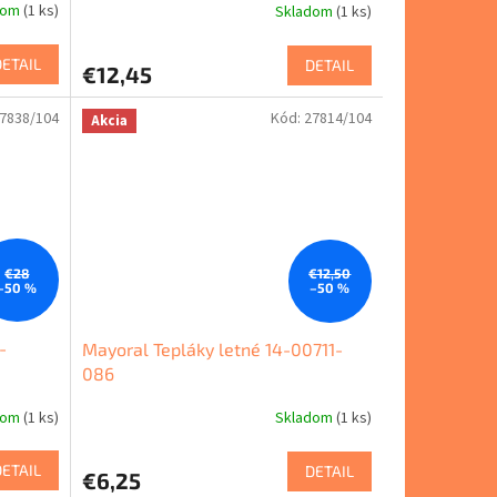
dom
(1 ks)
Skladom
(1 ks)
DETAIL
DETAIL
€12,45
7838/104
Kód:
27814/104
Akcia
€28
€12,50
–50 %
–50 %
-
Mayoral Tepláky letné 14-00711-
086
dom
(1 ks)
Skladom
(1 ks)
DETAIL
DETAIL
€6,25