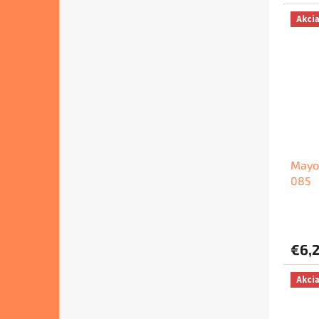
Akci
Mayor
085
€6,
Akci