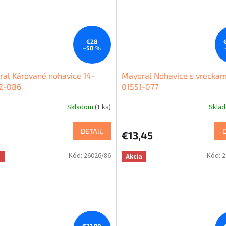
€28
–50 %
al Kárované nohavice 14-
Mayoral Nohavice s vreckam
2-086
01551-077
Skladom
(1 ks)
Skla
DETAIL
€13,45
Kód:
26026/86
Kód:
2
a
Akcia