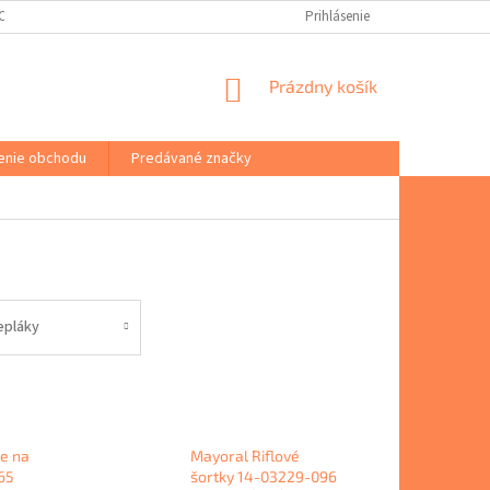
(ODSTÚPENIE OD ZMLUVY)
PORADŇA
VŠEOBECNÉ OBCHODNÉ PODM
Prihlásenie
NÁKUPNÝ
Prázdny košík
KOŠÍK
enie obchodu
Predávané značky
epláky
e na
Mayoral Riflové
65
šortky 14-03229-096