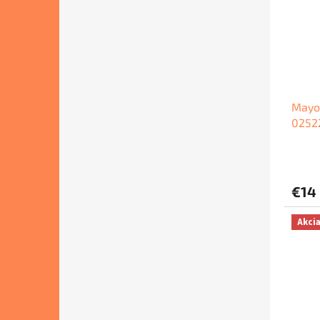
Mayor
0252
€14
Akci