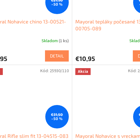
€21,90
–50 %
al Nohavice chino 13-00521-
Mayoral tepláky počesané 1
00705-089
Skladom
(1 ks)
Skla
DETAIL
,95
€10,95
Kód:
25930/110
Kód:
2
a
Akcia
€31,50
–50 %
al Rifle slim fit 13-04515-083
Mayoral Nohavice s vreckam