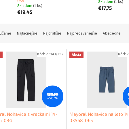
034
Skladom
(1 ks)
Skladom
(1 ks)
€17,75
€19,45
účame
Najlacnejšie
Najdrahšie
Najpredávanejšie
Abecedne
Kód:
27943/152
Kód:
2
a
Akcia
€38,90
–50 %
al Nohavice s vreckami 14-
Mayoral Nohavice na leto 14
6-034
03568-065