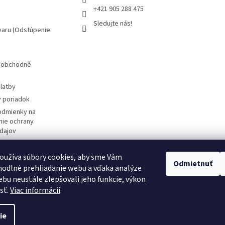
y
+421 905 288 475
v
ý
Sledujte nás!
varu (Odstúpenie
p
i
s
u
 obchodné
latby
 poriadok
odmienky na
ie ochrany
dajov
žívania súborov
oužíva súbory cookies, aby sme Vám
Odmietnuť
značky
odlné prehliadanie webu a vďaka analýze
m
bu neustále zlepšovali jeho funkcie, výkon
sť.
Viac informácií
.
ie
ené.
Upraviť nastavenie cookies