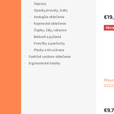
Súpravy
v
Opasky,kravaty, traky
€19
Vonkajšie oblečenie
Kojenecké oblečenie
Akci
Čiapky, šály, rukavice
Bielizeň a pyžamá
Ponožky a pančuchy
Plavky a UV-ochrana
Funkčné outdoor oblečenie
Ergonomické batohy
Mayor
0322
€9,