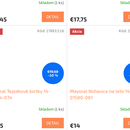
Skladom
(1 ks)
Skla
DETAIL
,45
€17,75
Kód:
27883/116
Kód:
2
a
Akcia
€19,50
–50 %
al Teplákové šortky 14-
Mayoral Nohavice na leto 14
4-074
01580-081
Skladom
(1 ks)
Skla
DETAIL
75
€14