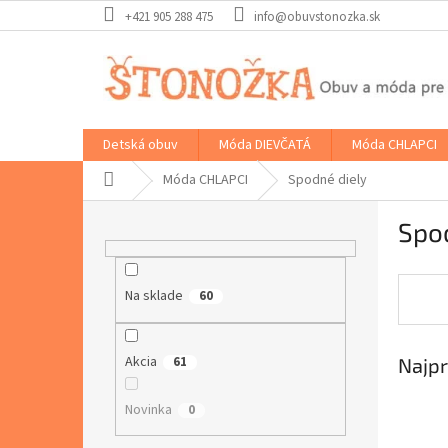
Prejsť
+421 905 288 475
info@obuvstonozka.sk
na
obsah
Detská obuv
Móda DIEVČATÁ
Móda CHLAPCI
Domov
Móda CHLAPCI
Spodné diely
B
Spo
o
č
n
Na sklade
ý
60
p
a
Akcia
61
Najpr
n
e
l
Novinka
0