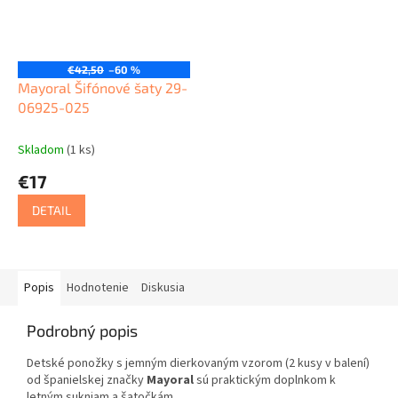
€42,50
–60 %
Mayoral Šifónové šaty 29-
06925-025
Skladom
(1 ks)
€17
DETAIL
Popis
Hodnotenie
Diskusia
Podrobný popis
Detské ponožky s jemným dierkovaným vzorom (2 kusy v balení)
od španielskej značky
Mayoral
sú praktickým doplnkom k
letným sukniam a šatočkám.