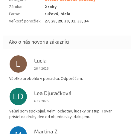
Záruka
:
2 roky
Farba
:
ružová, biela
Veľkosť ponožiek
:
27, 28, 29, 30, 31, 33, 34
Lucia
L
Hodnotenie obchodu je 5 z 5 hviezdičiek.
26.4.2026
Všetko prebehlo v poriadku. Odporúčam.
Lea Djuračková
LD
Hodnotenie obchodu je 5 z 5 hviezdičiek.
6.12.2025
Veľmi som spokojná. Velmi ochotny, ludsky pristup. Tovar
prisiel na druhy den od objednavky. ďakujem.
Martina Z.