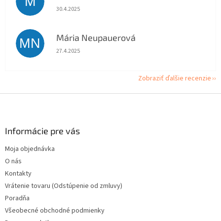
M
Hodnotenie obchodu je 5 z 5 hviezdičiek.
30.4.2025
Mária Neupauerová
MN
Hodnotenie obchodu je 5 z 5 hviezdičiek.
27.4.2025
Zobraziť ďalšie recenzie
Z
á
p
ä
Informácie pre vás
t
Moja objednávka
i
O nás
e
Kontakty
Vrátenie tovaru (Odstúpenie od zmluvy)
Poradňa
Všeobecné obchodné podmienky