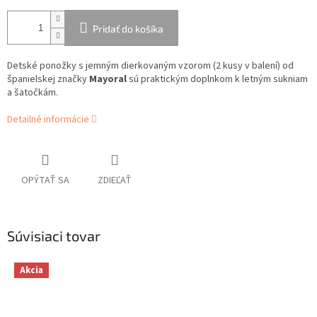
Pridať do košíka
Detské ponožky s jemným dierkovaným vzorom (2 kusy v balení) od
španielskej značky
Mayoral
sú praktickým doplnkom k letným sukniam
a šatočkám.
Detailné informácie
OPÝTAŤ SA
ZDIEĽAŤ
Súvisiaci tovar
Akcia