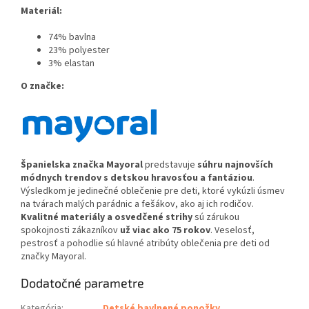
Materiál:
74% bavlna
23% polyester
3% elastan
O značke:
Španielska značka Ma
yoral
predstavuje
súhru najnovších
módnych trendov s detskou hravosťou a fantáziou
.
Výsledkom je jedinečné oblečenie pre deti, ktoré vykúzli úsmev
na tvárach malých parádnic a fešákov, ako aj ich rodičov.
Kvalitné materiály a osvedčené strihy
sú zárukou
spokojnosti zákazníkov
už viac ako 75 rokov
. Veselosť,
pestrosť a pohodlie sú hlavné atribúty oblečenia pre deti od
značky Mayoral.
Dodatočné parametre
Kategória
:
Detské bavlnené ponožky