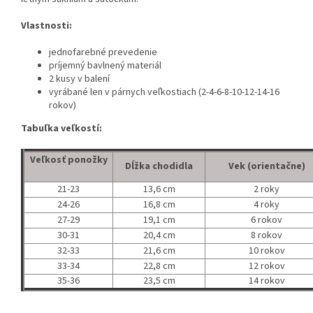
Vlastnosti:
jednofarebné prevedenie
príjemný bavlnený materiál
2 kusy v balení
vyrábané len v párnych veľkostiach (2-4-6-8-10-12-14-16
rokov)
Tabuľka veľkostí:
Veľkosť ponožky
Dĺžka chodidla
Vek (orientačne)
21-23
13,6 cm
2 roky
24-26
16,8 cm
4 roky
27-29
19,1 cm
6 rokov
30-31
20,4 cm
8 rokov
32-33
21,6 cm
10 rokov
33-34
22,8 cm
12 rokov
35-36
23,5 cm
14 rokov