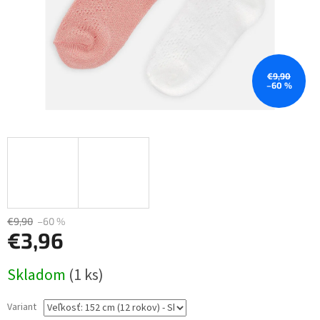
€9,90
–60 %
€9,90
–60 %
€3,96
Jednotková
Skladom
(1 ks)
cena:
Variant