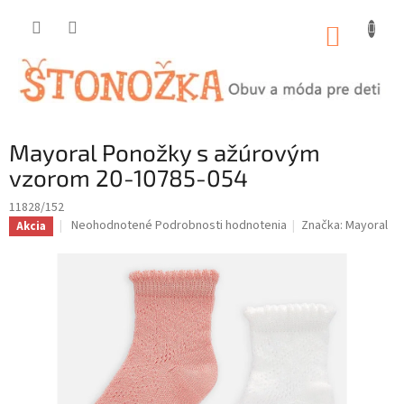
Prejsť
na
NÁKUP
obsah
KOŠÍK
Mayoral Ponožky s ažúrovým
vzorom 20-10785-054
11828/152
Priemerné
Neohodnotené
Podrobnosti hodnotenia
Značka:
Mayoral
Akcia
hodnotenie
produktu
je
0,0
z
5
hviezdičiek.