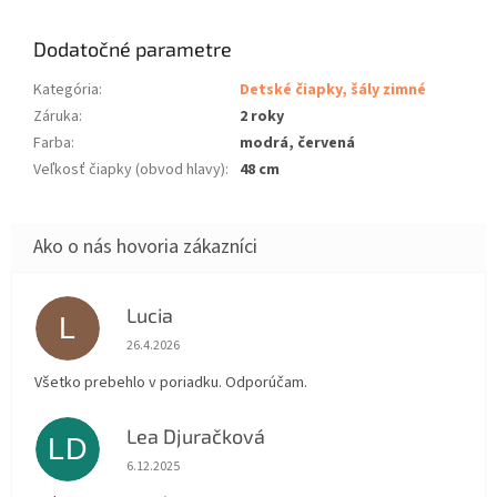
Dodatočné parametre
Kategória
:
Detské čiapky, šály zimné
Záruka
:
2 roky
Farba
:
modrá, červená
Veľkosť čiapky (obvod hlavy)
:
48 cm
Lucia
L
Hodnotenie obchodu je 5 z 5 hviezdičiek.
26.4.2026
Všetko prebehlo v poriadku. Odporúčam.
Lea Djuračková
LD
Hodnotenie obchodu je 5 z 5 hviezdičiek.
6.12.2025