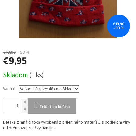
€19,90
–50 %
€19,90
–50 %
€9,95
Jednotková
Skladom
(1 ks)
cena:
Variant
Pridať do košíka
Detská zimná čiapka vyrobená z príjemného materíálu s podielom vlny
od prémiovej značky Jamiks.