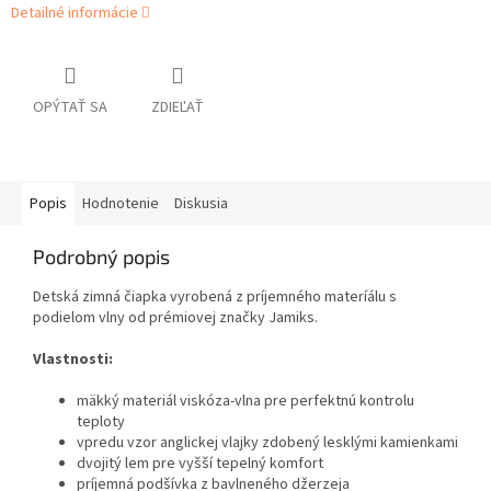
Detailné informácie
OPÝTAŤ SA
ZDIEĽAŤ
Popis
Hodnotenie
Diskusia
Podrobný popis
Detská zimná čiapka vyrobená z príjemného materíálu s
podielom vlny od prémiovej značky Jamiks.
Vlastnosti:
mäkký materiál viskóza-vlna pre perfektnú kontrolu
teploty
vpredu vzor anglickej vlajky zdobený lesklými kamienkami
dvojitý lem pre vyšší tepelný komfort
príjemná podšívka z bavlneného džerzeja