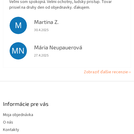
Veľmi som spokojná. Velmi ochotny, ludsky pristup. Tovar
prisiel na druhy den od objednavky. ďakujem.
Martina Z.
M
Hodnotenie obchodu je 5 z 5 hviezdičiek.
30.4.2025
Mária Neupauerová
MN
Hodnotenie obchodu je 5 z 5 hviezdičiek.
27.4.2025
Zobraziť ďalšie recenzie
Z
á
p
ä
Informácie pre vás
t
Moja objednávka
i
O nás
e
Kontakty