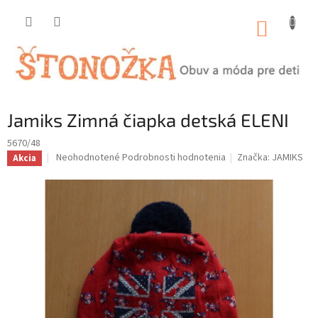
Prejsť
na
NÁKUP
obsah
KOŠÍK
Jamiks Zimná čiapka detská ELENI
5670/48
Priemerné
Neohodnotené
Podrobnosti hodnotenia
Značka:
JAMIKS
Akcia
hodnotenie
produktu
je
0,0
z
5
hviezdičiek.