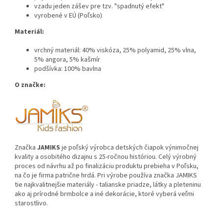
vzadu jeden zášev pre tzv. "spadnutý efekt"
vyrobené v EÚ (Poľsko)
Materiál:
vrchný materiál: 40% viskóza, 25% polyamid, 25% vlna,
5% angora, 5% kašmír
podšívka: 100% bavlna
O značke:
Značka
JAMIKS
je poľský výrobca detských čiapok výnimočnej
kvality a osobitého dizajnu s 25-ročnou históriou. Celý výrobný
proces od návrhu až po finalizáciu produktu prebieha v Poľsku,
na čo je firma patrične hrdá. Pri výrobe používa značka JAMIKS
tie najkvalitnejšie materiály - talianske priadze, látky a pleteninu
ako aj prírodné brmbolce a iné dekorácie, ktoré vyberá veľmi
starostlivo.