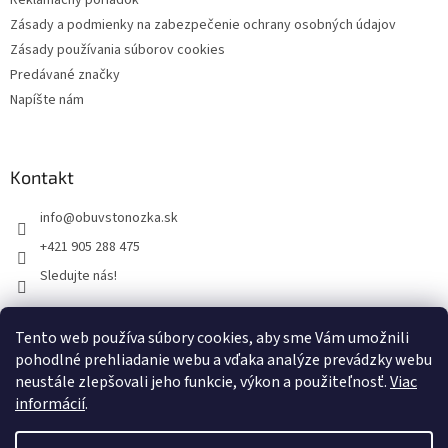
Reklamačný poriadok
Zásady a podmienky na zabezpečenie ochrany osobných údajov
Zásady používania súborov cookies
Predávané značky
Napíšte nám
Kontakt
info
@
obuvstonozka.sk
+421 905 288 475
Sledujte nás!
Tento web používa súbory cookies, aby sme Vám umožnili
Facebook
pohodlné prehliadanie webu a vďaka analýze prevádzky webu
neustále zlepšovali jeho funkcie, výkon a použiteľnosť.
Viac
informácií
.
Vytvoril Shoptet