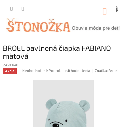
Prejsť
na
NÁKUP
obsah
KOŠÍK
BROEL bavlnená čiapka FABIANO
mätová
24509/40
Priemerné
Neohodnotené
Podrobnosti hodnotenia
Značka:
Broel
Akcia
hodnotenie
produktu
je
0,0
z
5
hviezdičiek.