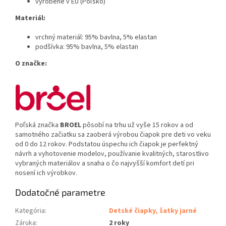
vyrobené v EÚ (Poľsko)
Materiál:
vrchný materiál: 95% bavlna, 5% elastan
podšívka: 95% bavlna, 5% elastan
O značke:
Poľská značka
BROEL
pôsobí na trhu už vyše 15 rokov a od
samotného začiatku sa zaoberá výrobou čiapok pre deti vo veku
od 0 do 12 rokov. Podstatou úspechu ich čiapok je perfektný
návrh a vyhotovenie modelov, používanie kvalitných, starostlivo
vybraných materiálov a snaha o čo najvyšší komfort detí pri
nosení ich výrobkov.
Dodatočné parametre
Kategória
:
Detské čiapky, šatky jarné
Záruka
:
2 roky