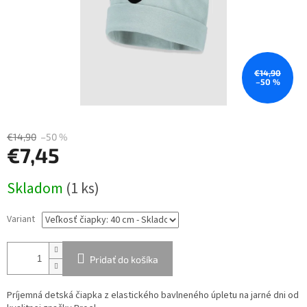
€14,90
–50 %
€14,90
–50 %
€7,45
Jednotková
Skladom
(1 ks)
cena:
Variant
Pridať do košíka
Príjemná detská čiapka z elastického bavlneného úpletu na jarné dni od