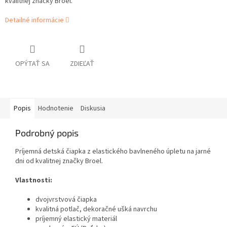
kvalitnej značky Broel.
Detailné informácie
OPÝTAŤ SA
ZDIEĽAŤ
Popis
Hodnotenie
Diskusia
Podrobný popis
Príjemná detská čiapka z elastického bavlneného úpletu na jarné
dni od kvalitnej značky Broel.
Vlastnosti:
dvojvrstvová čiapka
kvalitná potlač, dekoračné ušká navrchu
príjemný elastický materiál