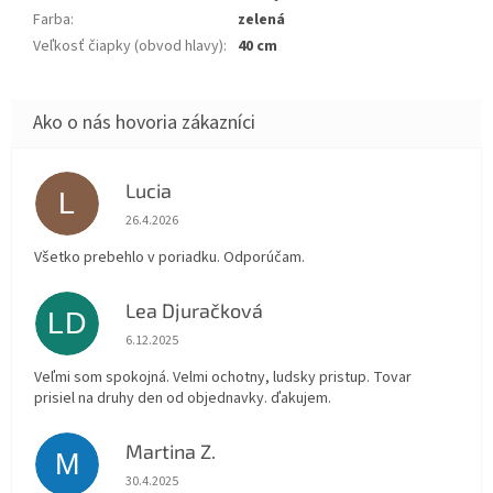
Farba
:
zelená
Veľkosť čiapky (obvod hlavy)
:
40 cm
Lucia
L
Hodnotenie obchodu je 5 z 5 hviezdičiek.
26.4.2026
Všetko prebehlo v poriadku. Odporúčam.
Lea Djuračková
LD
Hodnotenie obchodu je 5 z 5 hviezdičiek.
6.12.2025
Veľmi som spokojná. Velmi ochotny, ludsky pristup. Tovar
prisiel na druhy den od objednavky. ďakujem.
Martina Z.
M
Hodnotenie obchodu je 5 z 5 hviezdičiek.
30.4.2025