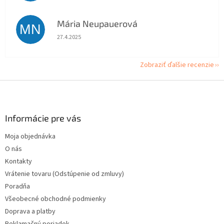
Mária Neupauerová
MN
Hodnotenie obchodu je 5 z 5 hviezdičiek.
27.4.2025
Zobraziť ďalšie recenzie
Z
á
p
ä
Informácie pre vás
t
Moja objednávka
i
O nás
e
Kontakty
Vrátenie tovaru (Odstúpenie od zmluvy)
Poradňa
Všeobecné obchodné podmienky
Doprava a platby