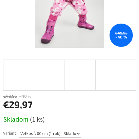
€49,95
–40 %
€49,95
–40 %
€29,97
Jednotková
Skladom
(1 ks)
cena:
Variant