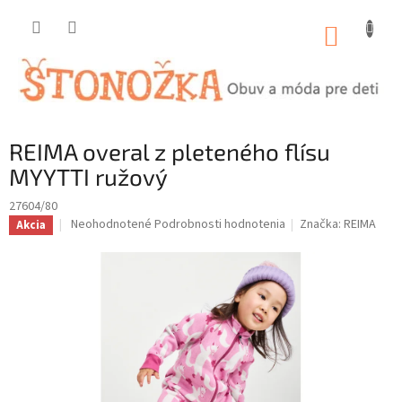
Prejsť
na
NÁKUP
obsah
KOŠÍK
REIMA overal z pleteného flísu
MYYTTI ružový
27604/80
Priemerné
Neohodnotené
Podrobnosti hodnotenia
Značka:
REIMA
Akcia
hodnotenie
produktu
je
0,0
z
5
hviezdičiek.