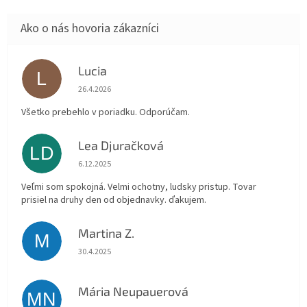
Lucia
L
Hodnotenie obchodu je 5 z 5 hviezdičiek.
26.4.2026
Všetko prebehlo v poriadku. Odporúčam.
Lea Djuračková
LD
Hodnotenie obchodu je 5 z 5 hviezdičiek.
6.12.2025
Veľmi som spokojná. Velmi ochotny, ludsky pristup. Tovar
prisiel na druhy den od objednavky. ďakujem.
Martina Z.
M
Hodnotenie obchodu je 5 z 5 hviezdičiek.
30.4.2025
Mária Neupauerová
MN
Hodnotenie obchodu je 5 z 5 hviezdičiek.