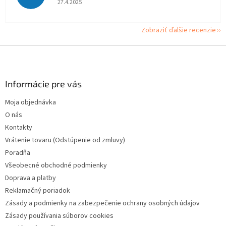
27.4.2025
Zobraziť ďalšie recenzie
Z
á
p
ä
Informácie pre vás
t
Moja objednávka
i
O nás
e
Kontakty
Vrátenie tovaru (Odstúpenie od zmluvy)
Poradňa
Všeobecné obchodné podmienky
Doprava a platby
Reklamačný poriadok
Zásady a podmienky na zabezpečenie ochrany osobných údajov
Zásady používania súborov cookies