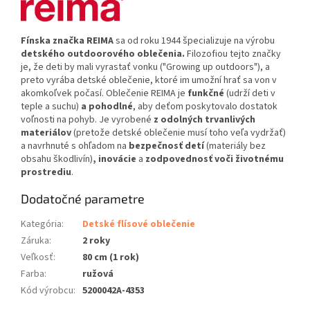
Fínska značka REIMA
sa od roku 1944 špecializuje na výrobu
detského outdoorového oblečenia.
Filozofiou tejto značky
je, že deti by mali vyrastať vonku ("Growing up outdoors"), a
preto vyrába detské oblečenie, ktoré im umožní hrať sa von v
akomkoľvek počasí. Oblečenie REIMA je
funkčné
(udrží deti v
teple a suchu)
a pohodlné
, aby deťom poskytovalo dostatok
voľnosti na pohyb. Je vyrobené
z odolných trvanlivých
materiálov
(pretože detské oblečenie musí toho veľa vydržať)
a navrhnuté s ohľadom na
bezpečnosť detí
(materiály bez
obsahu škodlivín)
,
inovácie
a
zodpovednosť voči životnému
prostrediu
.
Dodatočné parametre
Kategória
:
Detské flísové oblečenie
Záruka
:
2 roky
Veľkosť
:
80 cm (1 rok)
Farba
:
ružová
Kód výrobcu
:
5200042A-4353