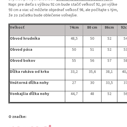
Napr. pre dieťa s výškou 92 cm bude stačiť veľkosť 92, pri výške
93 cm a viac už môžete objednať veľkosť 98, ale počítajte s tým,
že zo začiatku bude oblečenie voľnejšie.
Veľkosť
74cm
80 cm
86cm
92
Obvod hrudníka
48,5
50
52
5
Obvod pása
50
51
52
5
Obvod bokov
55
56
57
5
Dĺžka rukáva od krku
33,2
35,6
38,1
40
Vnútorná dĺžka nohy
27
30
33,5
3
Vonkajšia dĺžka nohy
44,7
48
52
5
O značke: