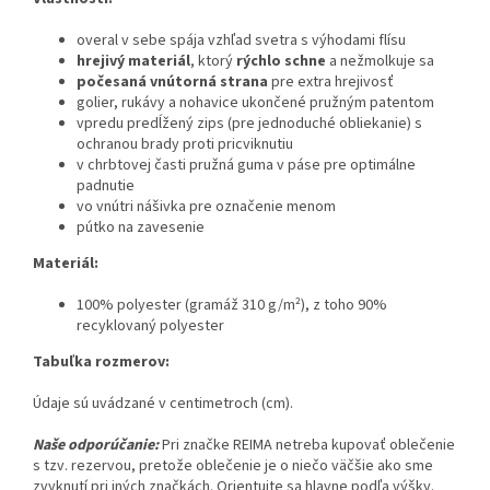
overal v sebe spája vzhľad svetra s výhodami flísu
hrejivý materiál
, ktorý
rýchlo schne
a nežmolkuje sa
počesaná vnútorná strana
pre extra hrejivosť
golier, rukávy a nohavice ukončené pružným patentom
vpredu predĺžený zips (pre jednoduché obliekanie) s
ochranou brady proti pricviknutiu
v chrbtovej časti pružná guma v páse pre optimálne
padnutie
vo vnútri nášivka pre označenie menom
pútko na zavesenie
Materiál:
100% polyester (gramáž 310 g/
m²
), z toho 90%
recyklovaný polyester
Tabuľka rozmerov:
Údaje sú uvádzané v centimetroch (cm).
Naše odporúčanie:
Pri značke REIMA netreba kupovať oblečenie
s tzv. rezervou, pretože oblečenie je o niečo väčšie ako sme
zvyknutí pri iných značkách.
Orientujte sa hlavne podľa výšky.