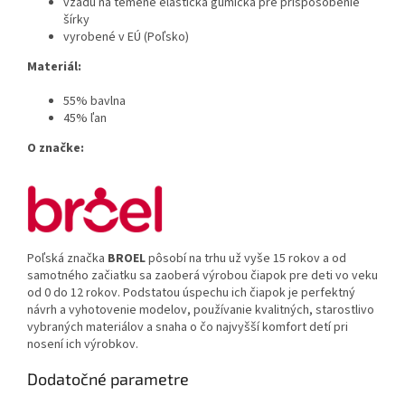
vzadu na temene elastická gumička pre prispôsobenie
šírky
vyrobené v EÚ (Poľsko)
Materiál:
55% bavlna
45% ľan
O značke:
Poľská značka
BROEL
pôsobí na trhu už vyše 15 rokov a od
samotného začiatku sa zaoberá výrobou čiapok pre deti vo veku
od 0 do 12 rokov. Podstatou úspechu ich čiapok je perfektný
návrh a vyhotovenie modelov, používanie kvalitných, starostlivo
vybraných materiálov a snaha o čo najvyšší komfort detí pri
nosení ich výrobkov.
Dodatočné parametre