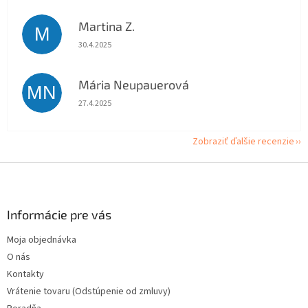
Martina Z.
M
Hodnotenie obchodu je 5 z 5 hviezdičiek.
30.4.2025
Mária Neupauerová
MN
Hodnotenie obchodu je 5 z 5 hviezdičiek.
27.4.2025
Zobraziť ďalšie recenzie
Z
á
p
ä
Informácie pre vás
t
Moja objednávka
i
O nás
e
Kontakty
Vrátenie tovaru (Odstúpenie od zmluvy)