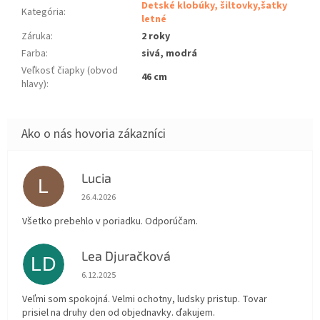
Detské klobúky, šiltovky,šatky
Kategória
:
letné
Záruka
:
2 roky
Farba
:
sivá, modrá
Veľkosť čiapky (obvod
46 cm
hlavy)
:
Lucia
L
Hodnotenie obchodu je 5 z 5 hviezdičiek.
26.4.2026
Všetko prebehlo v poriadku. Odporúčam.
Lea Djuračková
LD
Hodnotenie obchodu je 5 z 5 hviezdičiek.
6.12.2025
Veľmi som spokojná. Velmi ochotny, ludsky pristup. Tovar
prisiel na druhy den od objednavky. ďakujem.