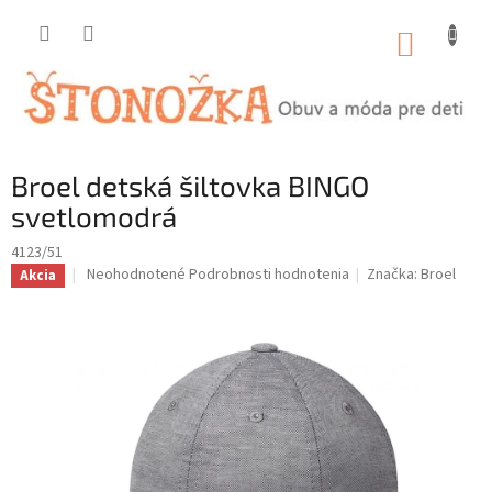
Prejsť
na
NÁKUP
obsah
KOŠÍK
Broel detská šiltovka BINGO
svetlomodrá
4123/51
Priemerné
Neohodnotené
Podrobnosti hodnotenia
Značka:
Broel
Akcia
hodnotenie
produktu
je
0,0
z
5
hviezdičiek.