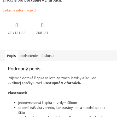
značky Broel.
Dostupné v 2 farbách.
Detailné informácie
OPÝTAŤ SA
ZDIEĽAŤ
Popis
Hodnotenie
Diskusia
Podrobný popis
Príjemná detská čiapka na leto zo zmesi bavlny a ľanu od
kvalitnej značky Broel.
Dostupné v 2 farbách.
Vlastnosti:
jednovrstvová čiapka s tvrdým šiltom
drobná nášivka vpredu, kontrastný lem a spodná strana
šiltu