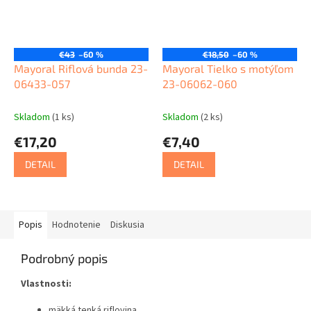
€43
–60 %
€18,50
–60 %
Mayoral Riflová bunda 23-
Mayoral Tielko s motýľom
06433-057
23-06062-060
Skladom
(1 ks)
Skladom
(2 ks)
€17,20
€7,40
DETAIL
DETAIL
Popis
Hodnotenie
Diskusia
Podrobný popis
Vlastnosti:
mäkká tenká riflovina