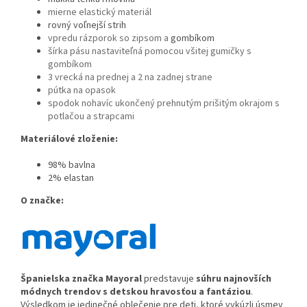
mierne elastický materiál
rovný voľnejší strih
vpredu rázporok so zipsom a
gombíkom
šírka pásu nastaviteľná pomocou všitej gumičky s
gombíkom
3 vrecká na prednej a 2 na zadnej strane
pútka na opasok
spodok nohavíc ukončený prehnutým prišitým okrajom s
potlačou a strapcami
Materiálové zloženie:
98% bavlna
2% elastan
O značke:
Španielska značka Ma
yoral
predstavuje
súhru najnovších
módnych trendov s detskou hravosťou a fantáziou
.
Výsledkom je jedinečné oblečenie pre deti, ktoré vykúzli úsmev