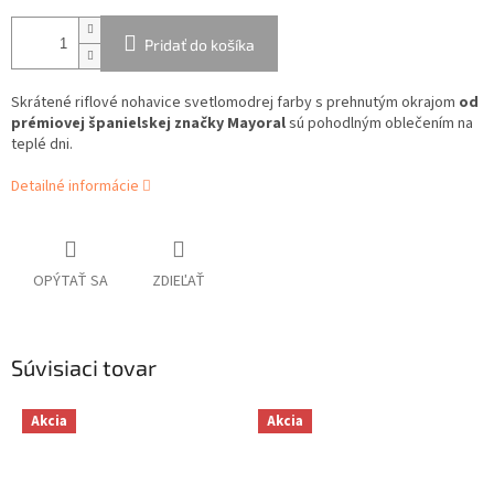
Pridať do košíka
Skrátené riflové nohavice svetlomodrej farby s prehnutým okrajom
od
prémiovej španielskej značky Mayoral
sú pohodlným oblečením na
teplé dni.
Detailné informácie
OPÝTAŤ SA
ZDIEĽAŤ
Súvisiaci tovar
Akcia
Akcia