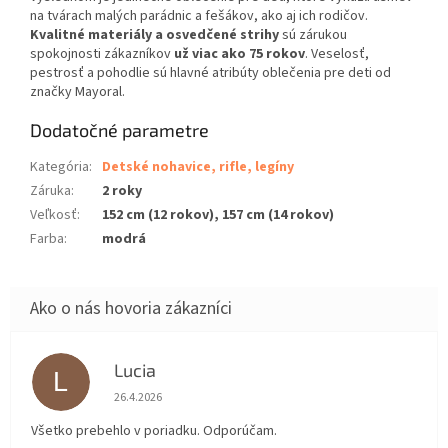
na tvárach malých parádnic a fešákov, ako aj ich rodičov.
Kvalitné materiály a osvedčené strihy
sú zárukou
spokojnosti zákazníkov
už viac ako 75 rokov
. Veselosť,
pestrosť a pohodlie sú hlavné atribúty oblečenia pre deti od
značky Mayoral.
Dodatočné parametre
Kategória
:
Detské nohavice, rifle, legíny
Záruka
:
2 roky
Veľkosť
:
152 cm (12 rokov), 157 cm (14 rokov)
Farba
:
modrá
Lucia
L
Hodnotenie obchodu je 5 z 5 hviezdičiek.
26.4.2026
Všetko prebehlo v poriadku. Odporúčam.