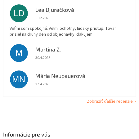
Lea Djuračková
LD
Hodnotenie obchodu je 5 z 5 hviezdičiek.
6.12.2025
Veľmi som spokojná. Velmi ochotny, ludsky pristup. Tovar
prisiel na druhy den od objednavky. ďakujem.
Martina Z.
M
Hodnotenie obchodu je 5 z 5 hviezdičiek.
30.4.2025
Mária Neupauerová
MN
Hodnotenie obchodu je 5 z 5 hviezdičiek.
27.4.2025
Zobraziť ďalšie recenzie
Z
á
p
ä
Informácie pre vás