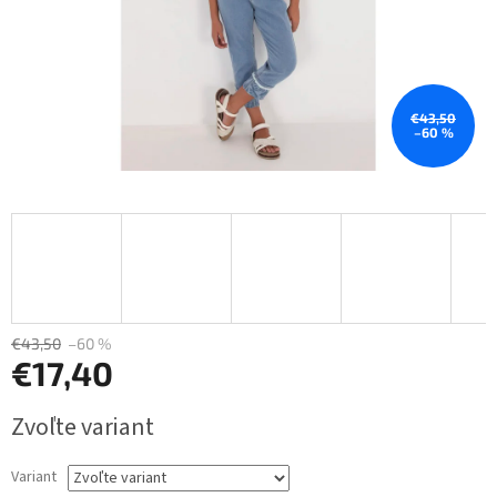
€43,50
–60 %
€43,50
–60 %
€17,40
Jednotková
Zvoľte variant
cena:
Variant