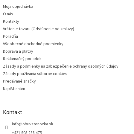
t
Moja objednávka
i
O nás
e
Kontakty
Vrátenie tovaru (Odstúpenie od zmluvy)
Poradňa
Všeobecné obchodné podmienky
Doprava a platby
Reklamačný poriadok
Zásady a podmienky na zabezpečenie ochrany osobných údajov
Zásady používania súborov cookies
Predávané značky
Napíšte nám
Kontakt
info
@
obuvstonozka.sk
+421 905 288 475