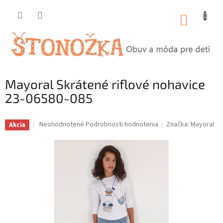
Prejsť
na
NÁKUP
obsah
KOŠÍK
Mayoral Skrátené riflové nohavice
23-06580-085
Priemerné
Neohodnotené
Podrobnosti hodnotenia
Značka:
Mayoral
Akcia
hodnotenie
produktu
je
0,0
z
5
hviezdičiek.