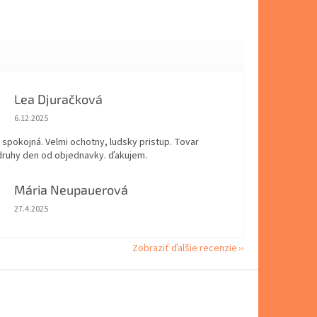
Lea Djuračková
Hodnotenie obchodu je 5 z 5 hviezdičiek.
6.12.2025
spokojná. Velmi ochotny, ludsky pristup. Tovar
 druhy den od objednavky. ďakujem.
Mária Neupauerová
Hodnotenie obchodu je 5 z 5 hviezdičiek.
27.4.2025
Zobraziť ďalšie recenzie