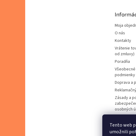
ä
t
Informác
i
e
Moja objed
O nás
Kontakty
Vrátenie to
od zmluvy)
Poradňa
Všeobecné
podmienky
Doprava a p
Reklamačný
Zásady a p
zabezpečen
osobných ú
Zásady pou
cookies
Tento web p
Predávané 
umožnili poh