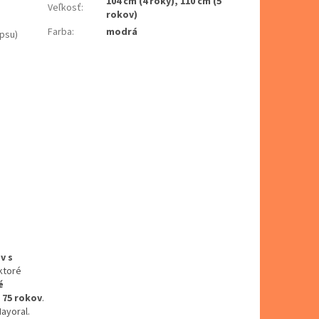
104 cm (4 roky), 110 cm (5
Veľkosť
:
rokov)
Farba
:
modrá
psu)
v s
ktoré
é
o 75 rokov
.
ayoral.