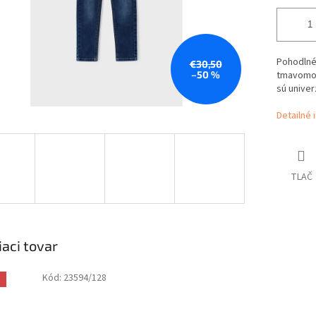
Pohodlné 
€30,50
–50 %
tmavomod
sú unive
Detailné 
TLAČ
iaci tovar
Kód:
23594/128
a