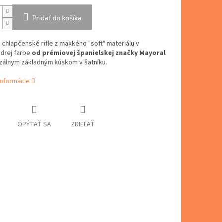
Pridať do košíka
chlapčenské rifle z mäkkého "soft" materiálu v
rej farbe
od prémiovej španielskej značky Mayoral
rzálnym základným kúskom v šatníku.
informácie
OPÝTAŤ SA
ZDIEĽAŤ