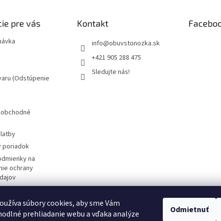
ie pre vás
Kontakt
Facebo
návka
info
@
obuvstonozka.sk
+421 905 288 475
Sledujte nás!
varu (Odstúpenie
 obchodné
latby
 poriadok
odmienky na
ie ochrany
dajov
žívania súborov
oužíva súbory cookies, aby sme Vám
Odmietnuť
značky
odlné prehliadanie webu a vďaka analýze