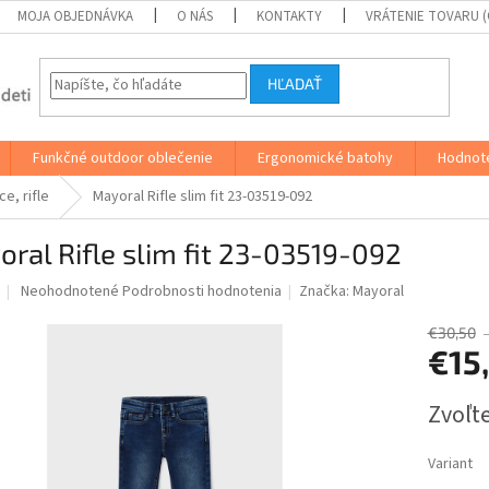
MOJA OBJEDNÁVKA
O NÁS
KONTAKTY
VRÁTENIE TOVARU 
HĽADAŤ
Funkčné outdoor oblečenie
Ergonomické batohy
Hodnot
e, rifle
Mayoral Rifle slim fit 23-03519-092
ral Rifle slim fit 23-03519-092
Priemerné
Neohodnotené
Podrobnosti hodnotenia
Značka:
Mayoral
hodnotenie
produktu
€30,50
je
€15
0,0
z
Jednotk
Zvoľte
5
cena:
hviezdičiek.
Variant