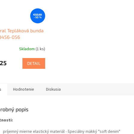
€32,50
–50 %
ral Tepláková bunda
3456-056
Skladom
(1 ks)
,25
DETAIL
s
Hodnotenie
Diskusia
robný popis
tnosti:
príjemný mierne elastický materiál - špeciálny mäkký "soft denim"