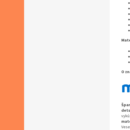
Mate
O zn
Špan
dets
vykú
mate
Vese