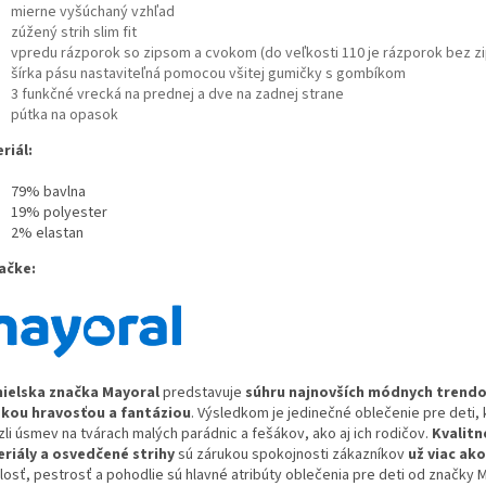
mierne vyšúchaný vzhľad
zúžený strih slim fit
vpredu rázporok so zipsom a cvokom (do veľkosti 110 je rázporok bez zi
šírka pásu nastaviteľná pomocou všitej gumičky s gombíkom
3 funkčné vrecká na prednej a dve na zadnej strane
pútka na opasok
riál:
79% bavlna
19% polyester
2% elastan
ačke:
ielska značka Ma
yoral
predstavuje
súhru najnovších módnych trendo
kou hravosťou a fantáziou
. Výsledkom je jedinečné oblečenie pre deti, 
zli úsmev na tvárach malých parádnic a fešákov, ako aj ich rodičov.
Kvalitn
riály a osvedčené strihy
sú zárukou spokojnosti zákazníkov
už viac ak
losť, pestrosť a pohodlie sú hlavné atribúty oblečenia pre deti od značky M