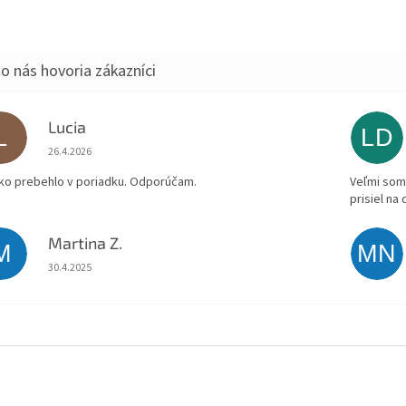
Lucia
L
LD
Hodnotenie obchodu je 5 z 5 hviezdičiek.
26.4.2026
ko prebehlo v poriadku. Odporúčam.
Veľmi som 
prisiel na
Martina Z.
M
MN
Hodnotenie obchodu je 5 z 5 hviezdičiek.
30.4.2025