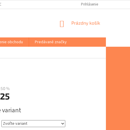
(ODSTÚPENIE OD ZMLUVY)
PORADŇA
VŠEOBECNÉ OBCHODNÉ PODM
Prihlásenie
NÁKUPNÝ
Prázdny košík
KOŠÍK
enie obchodu
Predávané značky
–50 %
,25
ová
 variant