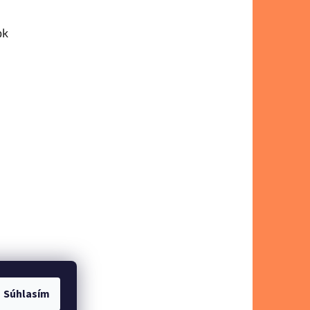
ok
Súhlasím