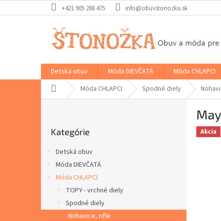
Prejsť
+421 905 288 475
info@obuvstonozka.sk
na
obsah
Detská obuv
Móda DIEVČATÁ
Móda CHLAPCI
Domov
Móda CHLAPCI
Spodné diely
Nohavic
B
Mayo
o
Preskočiť
č
Kategórie
kategórie
Akcia
n
ý
Detská obuv
p
Móda DIEVČATÁ
a
Móda CHLAPCI
n
e
TOPY - vrchné diely
l
Spodné diely
Nohavice, rifle