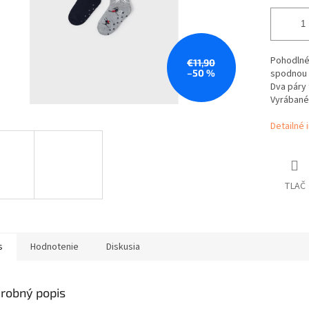
Pohodlné
€11,90
–50 %
spodnou 
Dva páry 
Vyrábané
Detailné 
TLAČ
s
Hodnotenie
Diskusia
robný popis