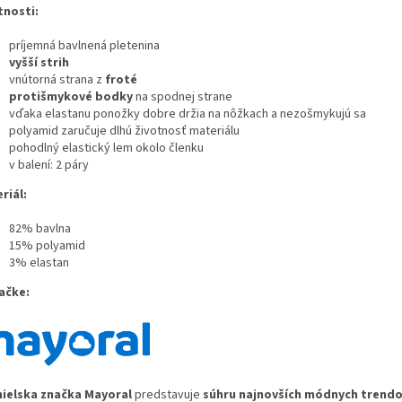
tnosti:
príjemná bavlnená pletenina
vyšší strih
vnútorná strana z
froté
protišmykové bodky
na spodnej strane
vďaka elastanu ponožky dobre držia na nôžkach a nezošmykujú sa
polyamid zaručuje dlhú životnosť materiálu
pohodlný elastický lem okolo členku
v balení: 2 páry
riál:
82% bavlna
15% polyamid
3% elastan
ačke:
ielska značka Ma
yoral
predstavuje
súhru najnovších módnych trendo