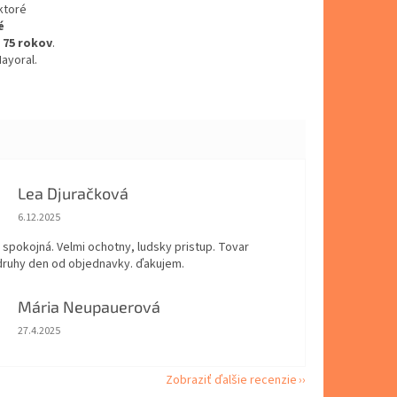
ktoré
é
o 75 rokov
.
ayoral.
Lea Djuračková
Hodnotenie obchodu je 5 z 5 hviezdičiek.
6.12.2025
spokojná. Velmi ochotny, ludsky pristup. Tovar
 druhy den od objednavky. ďakujem.
Mária Neupauerová
Hodnotenie obchodu je 5 z 5 hviezdičiek.
27.4.2025
Zobraziť ďalšie recenzie