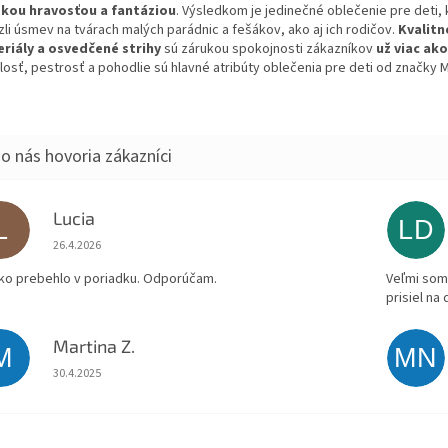
kou hravosťou a fantáziou
. Výsledkom je jedinečné oblečenie pre deti, 
zli úsmev na tvárach malých parádnic a fešákov, ako aj ich rodičov.
Kvalitn
riály a osvedčené strihy
sú zárukou spokojnosti zákazníkov
už viac ak
losť, pestrosť a pohodlie sú hlavné atribúty oblečenia pre deti od značky M
Lucia
L
LD
Hodnotenie obchodu je 5 z 5 hviezdičiek.
26.4.2026
ko prebehlo v poriadku. Odporúčam.
Veľmi som 
prisiel na
Martina Z.
M
MN
Hodnotenie obchodu je 5 z 5 hviezdičiek.
30.4.2025