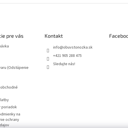
ie pre vás
Kontakt
Facebo
návka
info
@
obuvstonozka.sk
+421 905 288 475
Sledujte nás!
varu (Odstúpenie
 obchodné
latby
 poriadok
odmienky na
ie ochrany
dajov