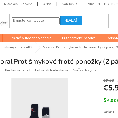
MOJA OBJEDNÁVKA
O NÁS
KONTAKTY
VRÁTENIE TOVARU 
HĽADAŤ
Funkčné outdoor oblečenie
Ergonomické batohy
Hodnot
Protišmykové s ABS
Mayoral Protišmykové froté ponožky (2 páry)1
oral Protišmykové froté ponožky (2 p
Priemerné
Neohodnotené
Podrobnosti hodnotenia
Značka:
Mayoral
hodnotenie
produktu
€11,90
–
je
€5,
0,0
z
Jednotk
Skla
5
cena:
hviezdičiek.
Variant