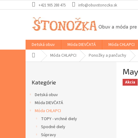
Prejsť
+421 905 288 475
info@obuvstonozka.sk
na
obsah
Detská obuv
Móda DIEVČATÁ
Móda CHLAPCI
Domov
Móda CHLAPCI
Ponožky a pančuchy
B
May
o
Preskočiť
č
Kategórie
kategórie
Akcia
n
ý
Detská obuv
p
Móda DIEVČATÁ
a
Móda CHLAPCI
n
e
TOPY - vrchné diely
l
Spodné diely
Súpravy