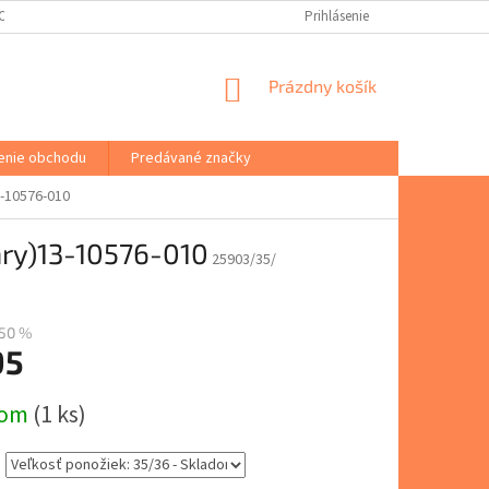
(ODSTÚPENIE OD ZMLUVY)
PORADŇA
VŠEOBECNÉ OBCHODNÉ PODM
Prihlásenie
NÁKUPNÝ
Prázdny košík
KOŠÍK
enie obchodu
Predávané značky
3-10576-010
áry)13-10576-010
25903/35/
50 %
95
ová
dom
(1 ks)