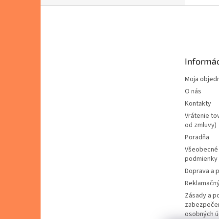
Z
á
p
ä
t
Informác
i
e
Moja objed
O nás
Kontakty
Vrátenie to
od zmluvy)
Poradňa
Všeobecné
podmienky
Doprava a p
Reklamačný
Zásady a p
zabezpečen
osobných ú