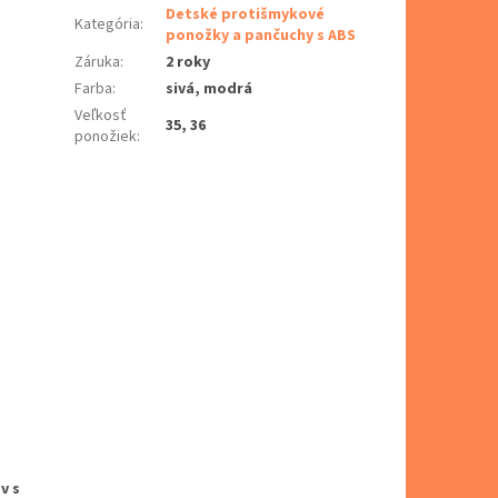
Detské protišmykové
Kategória
:
ponožky a pančuchy s ABS
Záruka
:
2 roky
Farba
:
sivá, modrá
Veľkosť
35, 36
ponožiek
:
v s