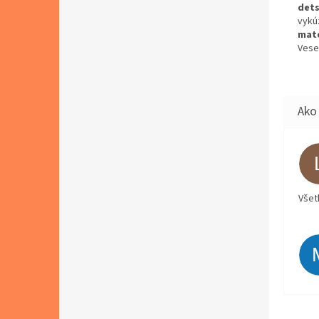
dets
vykú
mate
Vese
Všet