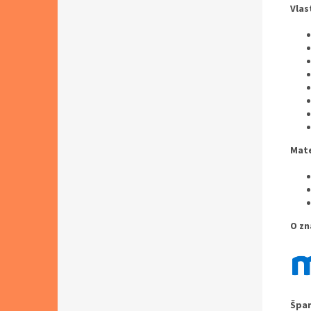
Vlas
Mate
O zn
Špan