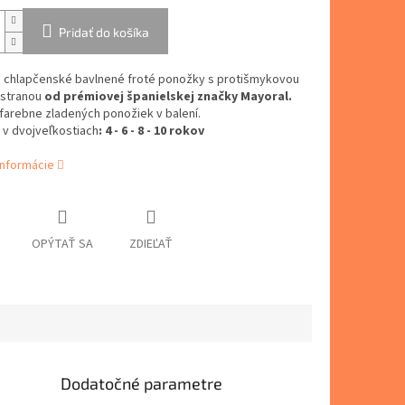
Pridať do košíka
 chlapčenské bavlnené froté ponožky s protišmykovou
stranou
od prémiovej španielskej značky Mayoral.
farebne zladených ponožiek v balení.
 v dvojveľkostiach
: 4 - 6 - 8 - 10 rokov
informácie
OPÝTAŤ SA
ZDIEĽAŤ
Dodatočné parametre