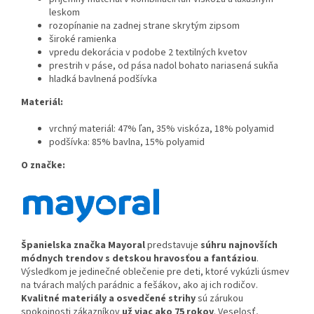
leskom
rozopínanie na zadnej strane skrytým zipsom
široké ramienka
vpredu dekorácia v podobe 2 textilných kvetov
prestrih v páse, od pása nadol bohato nariasená sukňa
hladká bavlnená podšívka
Materiál:
vrchný materiál: 47% ľan, 35% viskóza, 18% polyamid
podšívka: 85% bavlna, 15% polyamid
O značke:
Španielska značka Ma
yoral
predstavuje
súhru najnovších
módnych trendov s detskou hravosťou a fantáziou
.
Výsledkom je jedinečné oblečenie pre deti, ktoré vykúzli úsmev
na tvárach malých parádnic a fešákov, ako aj ich rodičov.
Kvalitné materiály a osvedčené strihy
sú zárukou
spokojnosti zákazníkov
už viac ako 75 rokov
. Veselosť,