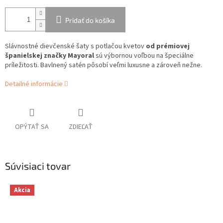
Pridať do košíka
Slávnostné dievčenské šaty s potlačou kvetov
od prémiovej
španielskej značky Mayoral
sú výbornou voľbou na špeciálne
príležitosti. Bavlnený satén pôsobí veľmi luxusne a zároveň nežne.
Detailné informácie
OPÝTAŤ SA
ZDIEĽAŤ
Súvisiaci tovar
Akcia