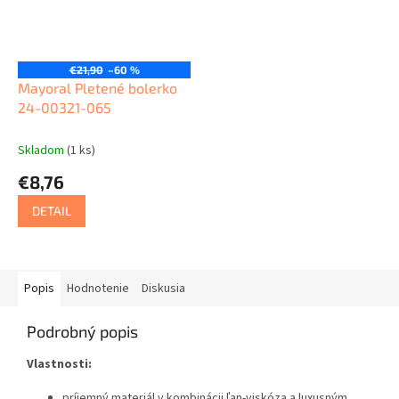
€21,90
–60 %
Mayoral Pletené bolerko
24-00321-065
Skladom
(1 ks)
€8,76
DETAIL
Popis
Hodnotenie
Diskusia
Podrobný popis
Vlastnosti:
príjemný materiál v kombinácii ľan-viskóza a luxusným