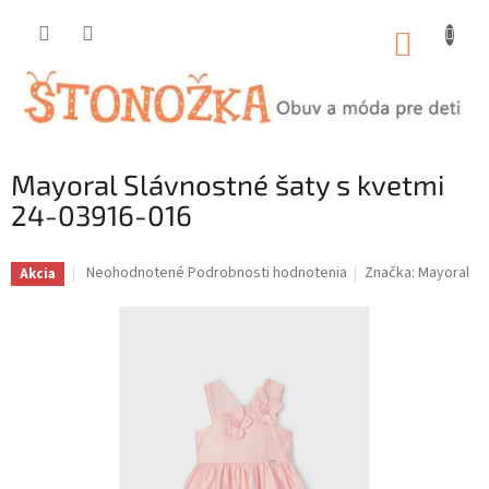
Prejsť
na
NÁKUP
obsah
KOŠÍK
Mayoral Slávnostné šaty s kvetmi
24-03916-016
Priemerné
Neohodnotené
Podrobnosti hodnotenia
Značka:
Mayoral
Akcia
hodnotenie
produktu
je
0,0
z
5
hviezdičiek.