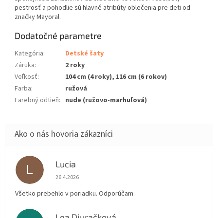
pestrosť a pohodlie sú hlavné atribúty oblečenia pre deti od
značky Mayoral.
Dodatočné parametre
Kategória
:
Detské šaty
Záruka
:
2 roky
Veľkosť
:
104 cm (4 roky), 116 cm (6 rokov)
Farba
:
ružová
Farebný odtieň
:
nude (ružovo-marhuľová)
Lucia
L
Hodnotenie obchodu je 5 z 5 hviezdičiek.
26.4.2026
Všetko prebehlo v poriadku. Odporúčam.
Lea Djuračková