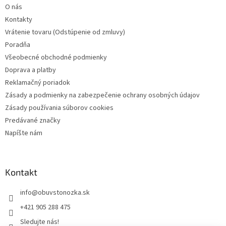
O nás
e
Kontakty
Vrátenie tovaru (Odstúpenie od zmluvy)
Poradňa
Všeobecné obchodné podmienky
Doprava a platby
Reklamačný poriadok
Zásady a podmienky na zabezpečenie ochrany osobných údajov
Zásady používania súborov cookies
Predávané značky
Napíšte nám
Kontakt
info
@
obuvstonozka.sk
+421 905 288 475
Sledujte nás!