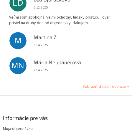
LD
Hodnotenie obchodu je 5 z 5 hviezdičiek.
6.12.2025
Veľmi som spokojná. Velmi ochotny, ludsky pristup. Tovar
prisiel na druhy den od objednavky. ďakujem.
Martina Z.
M
Hodnotenie obchodu je 5 z 5 hviezdičiek.
30.4.2025
Mária Neupauerová
MN
Hodnotenie obchodu je 5 z 5 hviezdičiek.
27.4.2025
Zobraziť ďalšie recenzie
Z
á
p
ä
Informácie pre vás
t
Moja objednávka
i