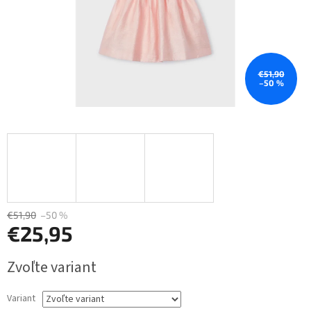
€51,90
–50 %
€51,90
–50 %
€25,95
Jednotková
Zvoľte variant
cena:
Variant