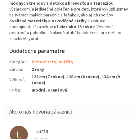
módnych trendov s detskou hravosťou a fantáziou
.
Výsledkom je jedinečné oblečenie pre deti, ktoré vykúzli úsmev
na tvárach malých parádnic a fešákov, ako aj ich rodičov.
Kvalitné materiály a osvedčené strihy
sú zárukou
spokojnosti zákazníkov
už viac ako 75 rokov
. Veselosť,
pestrosť a pohodlie sú hlavné atribúty oblečenia pre deti od
značky Mayoral.
Dodatočné parametre
Kategória
:
Detské sety, outfity
Záruka
:
2 roky
122 cm (7 rokov), 128 cm (8 rokov), 134 cm (9
Veľkosť
:
rokov)
Farba
:
modrá, oranžová
Lucia
L
Hodnotenie obchodu je 5 z 5 hviezdičiek.