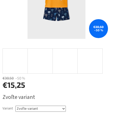
€30,50
–50 %
€30,50
–50 %
€15,25
Jednotková
Zvoľte variant
cena:
Variant