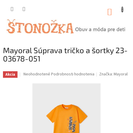
Prejsť
na
NÁKUP
obsah
KOŠÍK
Mayoral Súprava tričko a šortky 23-
03678-051
Priemerné
Neohodnotené
Podrobnosti hodnotenia
Značka:
Mayoral
Akcia
hodnotenie
produktu
je
0,0
z
5
hviezdičiek.