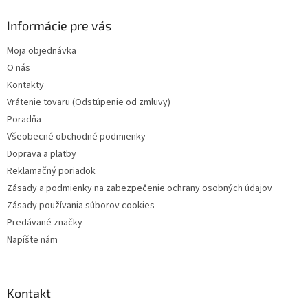
p
ä
Informácie pre vás
t
Moja objednávka
i
O nás
e
Kontakty
Vrátenie tovaru (Odstúpenie od zmluvy)
Poradňa
Všeobecné obchodné podmienky
Doprava a platby
Reklamačný poriadok
Zásady a podmienky na zabezpečenie ochrany osobných údajov
Zásady používania súborov cookies
Predávané značky
Napíšte nám
Kontakt