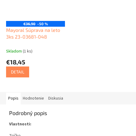
€36,90
–50 %
Mayoral Súprava na leto
3ks 23-03681-048
Skladom
(1 ks)
€18,45
DETAIL
Popis
Hodnotenie
Diskusia
Podrobný popis
Vlastnosti:
Tričko