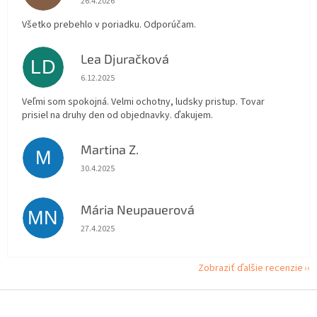
26.4.2026
Všetko prebehlo v poriadku. Odporúčam.
Lea Djuračková
LD
Hodnotenie obchodu je 5 z 5 hviezdičiek.
6.12.2025
Veľmi som spokojná. Velmi ochotny, ludsky pristup. Tovar
prisiel na druhy den od objednavky. ďakujem.
Martina Z.
M
Hodnotenie obchodu je 5 z 5 hviezdičiek.
30.4.2025
Mária Neupauerová
MN
Hodnotenie obchodu je 5 z 5 hviezdičiek.
27.4.2025
Zobraziť ďalšie recenzie
Z
á