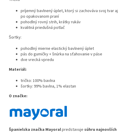
príjemný bavlnený úplet, ktorý si zachováva svoj tvar aj
po opakovanom praní
pohodlný rovný strih, krátky rukáv
kvalitná priedušná potlač
Šortky:
pohodlný mierne elastický bavlnený úplet
pás do gumičky + šnúrka na sťahovanie v páse
dve vrecká vpredu
Materiál:
tričko: 100% bavlna
šortky: 99% bavlna, 1% elastan
O značke:
Španielska značka Ma
yoral
predstavuje
súhru najnovších