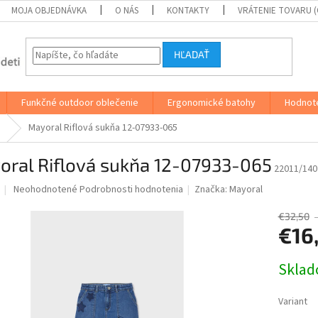
MOJA OBJEDNÁVKA
O NÁS
KONTAKTY
VRÁTENIE TOVARU 
HĽADAŤ
Funkčné outdoor oblečenie
Ergonomické batohy
Hodnot
Mayoral Riflová sukňa 12-07933-065
oral Riflová sukňa 12-07933-065
22011/140
Priemerné
Neohodnotené
Podrobnosti hodnotenia
Značka:
Mayoral
hodnotenie
produktu
€32,50
je
€16
0,0
z
Jednotk
Skla
5
cena:
hviezdičiek.
Variant