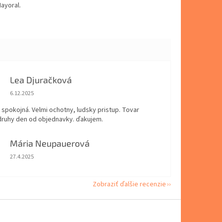
ayoral.
Lea Djuračková
Hodnotenie obchodu je 5 z 5 hviezdičiek.
6.12.2025
spokojná. Velmi ochotny, ludsky pristup. Tovar
 druhy den od objednavky. ďakujem.
Mária Neupauerová
Hodnotenie obchodu je 5 z 5 hviezdičiek.
27.4.2025
Zobraziť ďalšie recenzie