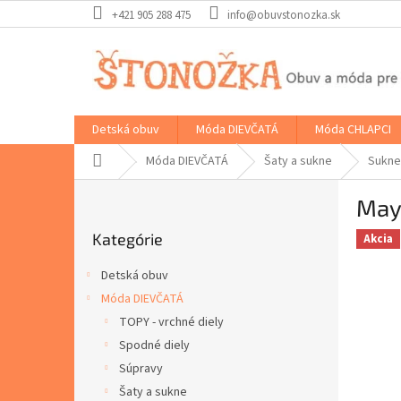
Prejsť
+421 905 288 475
info@obuvstonozka.sk
na
obsah
Detská obuv
Móda DIEVČATÁ
Móda CHLAPCI
Domov
Móda DIEVČATÁ
Šaty a sukne
Sukne
B
May
o
Preskočiť
č
Kategórie
kategórie
Akcia
n
ý
Detská obuv
p
Móda DIEVČATÁ
a
TOPY - vrchné diely
n
e
Spodné diely
l
Súpravy
Šaty a sukne