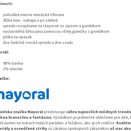
tnosti:
pohodlná mierne elastická riflovina
dĺžka mini - siahajúca po stehná
vpredu rozopínanie na rázporok so zipsom a gombíkom
nastaviteľná šírka pásu pomocou všitej gumičky s gombíkom
pútka na opasok
dve funkčné vrecká vpredu a dve vzadu
riál:
98% bavlna
2% elastan
ačke:
ielska značka Ma
yoral
predstavuje
súhru najnovších módnych trendo
kou hravosťou a fantáziou
. Výsledkom je jedinečné oblečenie pre deti, 
zli úsmev na tvárach malých parádnic a fešákov, ako aj ich rodičov.
Kvalitn
riály a osvedčené strihy
sú zárukou spokojnosti zákazníkov
už viac ak