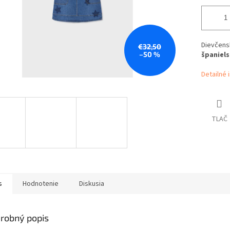
Dievčensk
€32,50
–50 %
španiels
Detailné 
TLAČ
s
Hodnotenie
Diskusia
robný popis