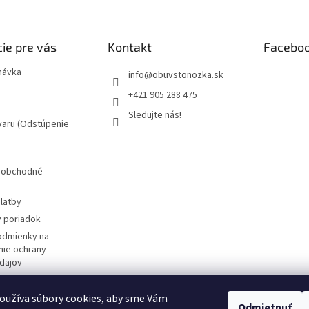
ie pre vás
Kontakt
Facebo
návka
info
@
obuvstonozka.sk
+421 905 288 475
Sledujte nás!
varu (Odstúpenie
 obchodné
latby
 poriadok
odmienky na
ie ochrany
dajov
žívania súborov
oužíva súbory cookies, aby sme Vám
Odmietnuť