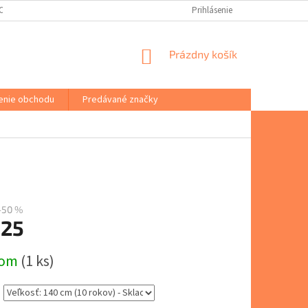
(ODSTÚPENIE OD ZMLUVY)
PORADŇA
VŠEOBECNÉ OBCHODNÉ PODM
Prihlásenie
NÁKUPNÝ
Prázdny košík
KOŠÍK
enie obchodu
Predávané značky
–50 %
,25
ová
dom
(1 ks)