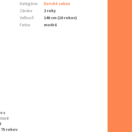
Kategória
:
Detské sukne
Záruka
:
2 roky
Veľkosť
:
140 cm (10 rokov)
Farba
:
modrá
v s
ktoré
é
o 75 rokov
.