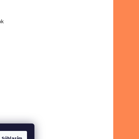
ok
Súhlasím