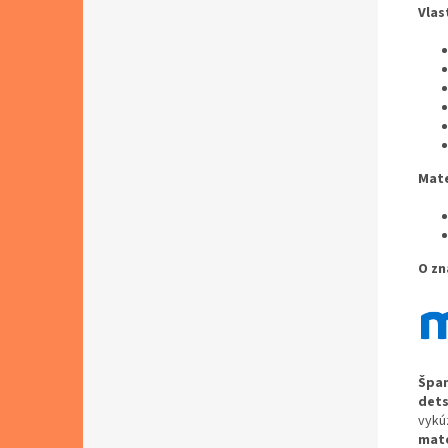
Vlas
Mate
O zn
Špan
dets
vykú
mate