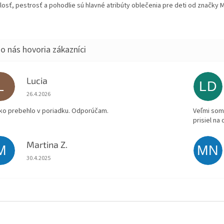
losť, pestrosť a pohodlie sú hlavné atribúty oblečenia pre deti od značky M
Lucia
L
LD
Hodnotenie obchodu je 5 z 5 hviezdičiek.
26.4.2026
ko prebehlo v poriadku. Odporúčam.
Veľmi som 
prisiel na
Martina Z.
M
MN
Hodnotenie obchodu je 5 z 5 hviezdičiek.
30.4.2025