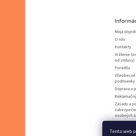
p
ä
t
Informác
i
e
Moja objed
O nás
Kontakty
Vrátenie to
od zmluvy)
Poradňa
Všeobecné
podmienky
Doprava a p
Reklamačný
Zásady a p
zabezpečen
osobných ú
Zásady pou
cookies
Tento web p