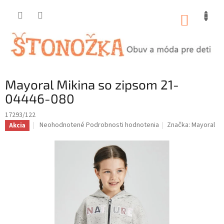
Prejsť
na
NÁKUP
obsah
KOŠÍK
Mayoral Mikina so zipsom 21-
04446-080
17293/122
Priemerné
Neohodnotené
Podrobnosti hodnotenia
Značka:
Mayoral
Akcia
hodnotenie
produktu
je
0,0
z
5
hviezdičiek.