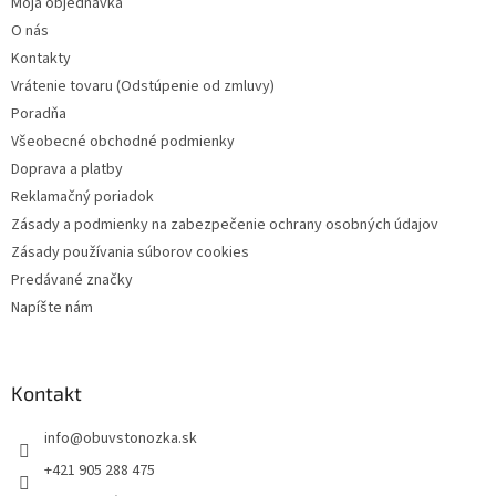
Moja objednávka
i
O nás
e
Kontakty
Vrátenie tovaru (Odstúpenie od zmluvy)
Poradňa
Všeobecné obchodné podmienky
Doprava a platby
Reklamačný poriadok
Zásady a podmienky na zabezpečenie ochrany osobných údajov
Zásady používania súborov cookies
Predávané značky
Napíšte nám
Kontakt
info
@
obuvstonozka.sk
+421 905 288 475