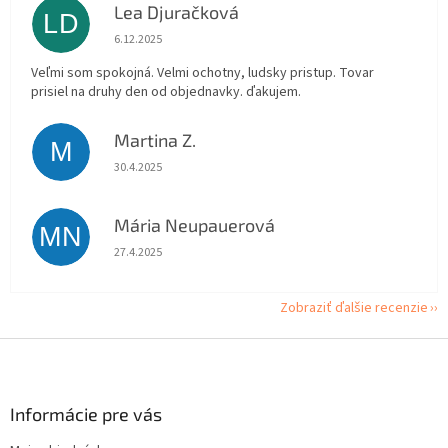
Lea Djuračková
LD
Hodnotenie obchodu je 5 z 5 hviezdičiek.
6.12.2025
Veľmi som spokojná. Velmi ochotny, ludsky pristup. Tovar
prisiel na druhy den od objednavky. ďakujem.
Martina Z.
M
Hodnotenie obchodu je 5 z 5 hviezdičiek.
30.4.2025
Mária Neupauerová
MN
Hodnotenie obchodu je 5 z 5 hviezdičiek.
27.4.2025
Zobraziť ďalšie recenzie
Z
á
p
ä
Informácie pre vás
t