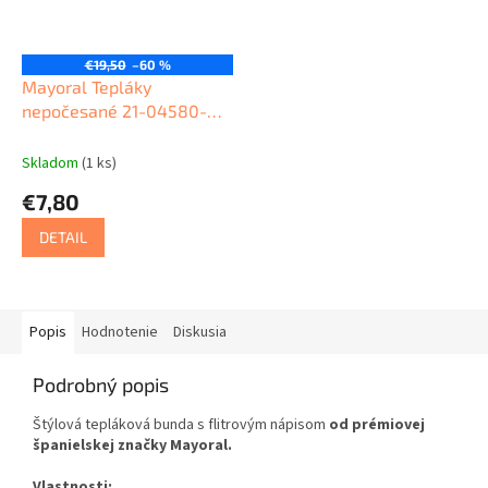
€19,50
–60 %
Mayoral Tepláky
nepočesané 21-04580-
086
Skladom
(1 ks)
€7,80
DETAIL
Popis
Hodnotenie
Diskusia
Podrobný popis
Štýlová tepláková bunda s flitrovým nápisom
od prémiovej
španielskej značky Mayoral.
Vlastnosti: