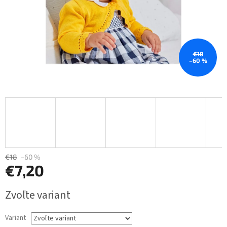
€18
–60 %
€18
–60 %
€7,20
Jednotková
Zvoľte variant
cena:
Variant