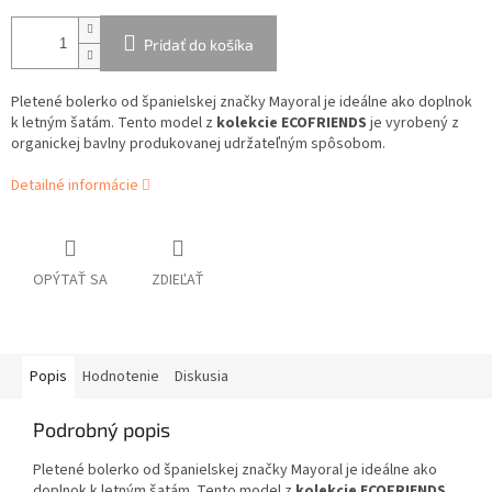
Pridať do košíka
Pletené bolerko od španielskej značky Mayoral je ideálne ako doplnok
k letným šatám. Tento model z
kolekcie ECOFRIENDS
je vyrobený z
organickej bavlny produkovanej udržateľným spôsobom.
Detailné informácie
OPÝTAŤ SA
ZDIEĽAŤ
Popis
Hodnotenie
Diskusia
Podrobný popis
Pletené bolerko od španielskej značky Mayoral je ideálne ako
doplnok k letným šatám. Tento model z
kolekcie ECOFRIENDS