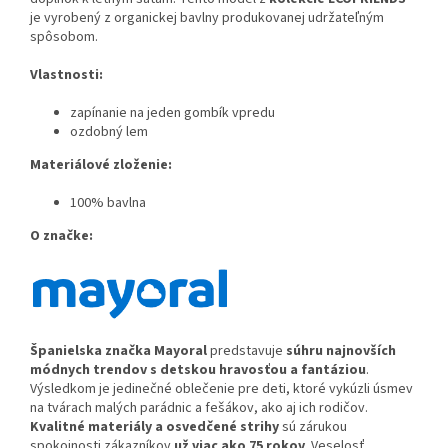
je vyrobený z organickej bavlny produkovanej udržateľným
spôsobom.
Vlastnosti:
zapínanie na jeden gombík vpredu
ozdobný lem
Materiálové zloženie:
100% bavlna
O značke:
Španielska značka Ma
yoral
predstavuje
súhru najnovších
módnych trendov s detskou hravosťou a fantáziou
.
Výsledkom je jedinečné oblečenie pre deti, ktoré vykúzli úsmev
na tvárach malých parádnic a fešákov, ako aj ich rodičov.
Kvalitné materiály a osvedčené strihy
sú zárukou
spokojnosti zákazníkov
už viac ako 75 rokov
. Veselosť,