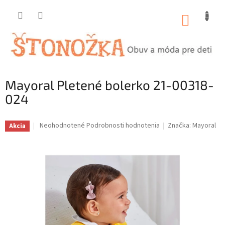
Prejsť
na
NÁKUP
obsah
KOŠÍK
Mayoral Pletené bolerko 21-00318-
024
Priemerné
Neohodnotené
Podrobnosti hodnotenia
Značka:
Mayoral
Akcia
hodnotenie
produktu
je
0,0
z
5
hviezdičiek.