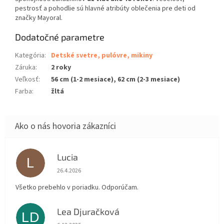
pestrosť a pohodlie sú hlavné atribúty oblečenia pre deti od
značky Mayoral.
Dodatočné parametre
Kategória
:
Detské svetre, pulóvre, mikiny
Záruka
:
2 roky
Veľkosť
:
56 cm (1-2 mesiace), 62 cm (2-3 mesiace)
Farba
:
žltá
Lucia
L
Hodnotenie obchodu je 5 z 5 hviezdičiek.
26.4.2026
Všetko prebehlo v poriadku. Odporúčam.
Lea Djuračková
LD
Hodnotenie obchodu je 5 z 5 hviezdičiek.