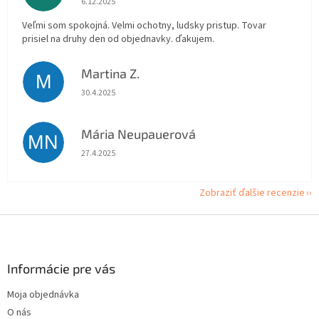
6.12.2025
Veľmi som spokojná. Velmi ochotny, ludsky pristup. Tovar
prisiel na druhy den od objednavky. ďakujem.
Martina Z.
M
Hodnotenie obchodu je 5 z 5 hviezdičiek.
30.4.2025
Mária Neupauerová
MN
Hodnotenie obchodu je 5 z 5 hviezdičiek.
27.4.2025
Zobraziť ďalšie recenzie
Z
á
p
ä
Informácie pre vás
t
Moja objednávka
i
O nás
e