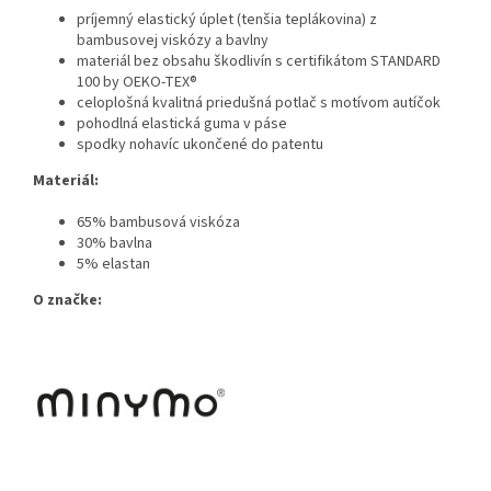
príjemný elastický úplet (tenšia teplákovina) z
bambusovej viskózy a bavlny
materiál bez obsahu škodlivín s certifikátom STANDARD
100 by OEKO-TEX®
celoplošná kvalitná priedušná potlač s motívom autíčok
pohodlná elastická guma v páse
spodky nohavíc ukončené do patentu
Materiál:
65% bambusová viskóza
30% bavlna
5% elastan
O značke: