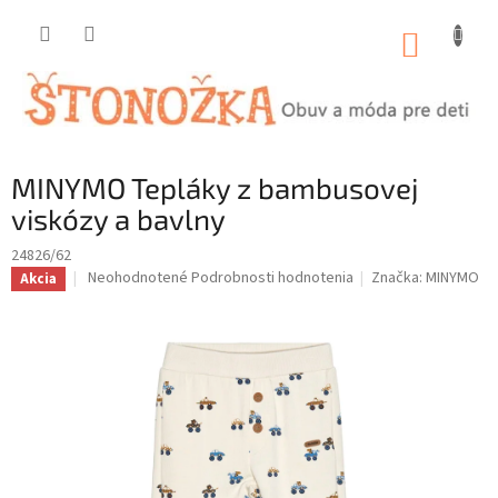
Prejsť
na
NÁKUP
obsah
KOŠÍK
MINYMO Tepláky z bambusovej
viskózy a bavlny
24826/62
Priemerné
Neohodnotené
Podrobnosti hodnotenia
Značka:
MINYMO
Akcia
hodnotenie
produktu
je
0,0
z
5
hviezdičiek.