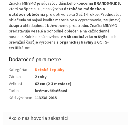
Značka MINYMO je súčasťou dánskeho koncernu
BRANDS4KIDS
,
ktorý sa špecializuje na výrobu
detského módneho a
outdoor oblečenia
pre deti vo veku 0 až 14 rokov. Prednosťou
oblečenia sú najmä kvalita materiálov a vypracovania, zaujímavý
dizajn a ohľaduplnosť k životnému prostrediu. Značka MINYMO
predstavuje veselé a pohodlné oblečenie na každodenné
nosenie. Kolekcie sú navrhnuté
v škandinávskom štýle
a ich
prevažná časť je vyrobená
z organickej bavlny
s GOTS-
certifikátom.
Dodatočné parametre
Kategória
:
Detské tepláky
Záruka
:
2 roky
Veľkosť
:
62 cm (2-3 mesiace)
Farba
:
krémová/béžová
Kód výrobcu
:
113238-2015