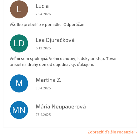
Lucia
L
Hodnotenie obchodu je 5 z 5 hviezdičiek.
26.4.2026
Všetko prebehlo v poriadku. Odporúčam.
Lea Djuračková
LD
Hodnotenie obchodu je 5 z 5 hviezdičiek.
6.12.2025
Veľmi som spokojná. Velmi ochotny, ludsky pristup. Tovar
prisiel na druhy den od objednavky. ďakujem.
Martina Z.
M
Hodnotenie obchodu je 5 z 5 hviezdičiek.
30.4.2025
Mária Neupauerová
MN
Hodnotenie obchodu je 5 z 5 hviezdičiek.
27.4.2025
Zobraziť ďalšie recenzie