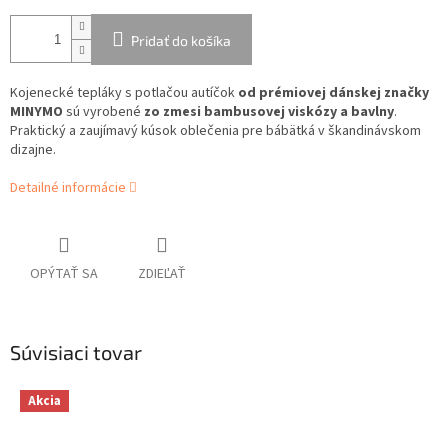
Pridať do košíka
Kojenecké tepláky s potlačou autíčok
od prémiovej dánskej značky
MINYMO
sú vyrobené
zo zmesi bambusovej viskózy a bavlny
.
Praktický a zaujímavý kúsok oblečenia pre bábätká v škandinávskom
dizajne.
Detailné informácie
OPÝTAŤ SA
ZDIEĽAŤ
Súvisiaci tovar
Akcia