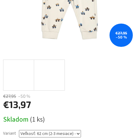
€27,95
–50 %
€27,95
–50 %
€13,97
Jednotková
Skladom
(1 ks)
cena:
Variant