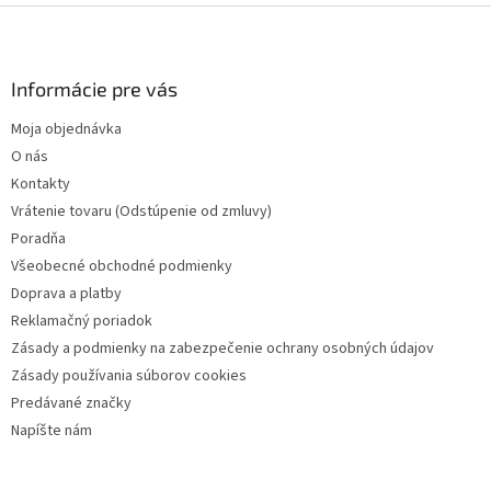
Z
á
p
ä
Informácie pre vás
t
Moja objednávka
i
O nás
e
Kontakty
Vrátenie tovaru (Odstúpenie od zmluvy)
Poradňa
Všeobecné obchodné podmienky
Doprava a platby
Reklamačný poriadok
Zásady a podmienky na zabezpečenie ochrany osobných údajov
Zásady používania súborov cookies
Predávané značky
Napíšte nám