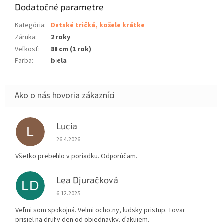
Dodatočné parametre
Kategória
:
Detské tričká, košele krátke
Záruka
:
2 roky
Veľkosť
:
80 cm (1 rok)
Farba
:
biela
Lucia
L
Hodnotenie obchodu je 5 z 5 hviezdičiek.
26.4.2026
Všetko prebehlo v poriadku. Odporúčam.
Lea Djuračková
LD
Hodnotenie obchodu je 5 z 5 hviezdičiek.
6.12.2025
Veľmi som spokojná. Velmi ochotny, ludsky pristup. Tovar
prisiel na druhy den od objednavky. ďakujem.