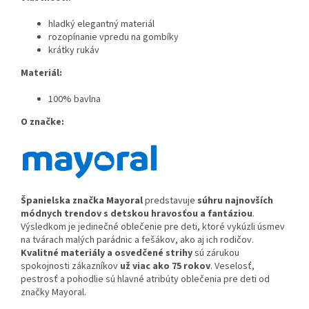
hladký elegantný materiál
rozopínanie vpredu na gombíky
krátky rukáv
Materiál:
100% bavlna
O značke:
Španielska značka Ma
yoral
predstavuje
súhru najnovších
módnych trendov s detskou hravosťou a fantáziou
.
Výsledkom je jedinečné oblečenie pre deti, ktoré vykúzli úsmev
na tvárach malých parádnic a fešákov, ako aj ich rodičov.
Kvalitné materiály a osvedčené strihy
sú zárukou
spokojnosti zákazníkov
už viac ako 75 rokov
. Veselosť,
pestrosť a pohodlie sú hlavné atribúty oblečenia pre deti od
značky Mayoral.