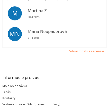
Martina Z.
M
Hodnotenie obchodu je 5 z 5 hviezdičiek.
30.4.2025
Mária Neupauerová
MN
Hodnotenie obchodu je 5 z 5 hviezdičiek.
27.4.2025
Zobraziť ďalšie recenzie
Z
á
p
ä
Informácie pre vás
t
Moja objednávka
i
O nás
e
Kontakty
Vrátenie tovaru (Odstúpenie od zmluvy)