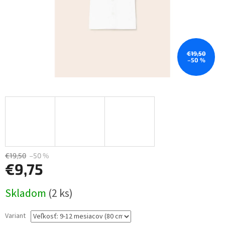
€19,50
–50 %
€19,50
–50 %
€9,75
Jednotková
Skladom
(2 ks)
cena:
Variant