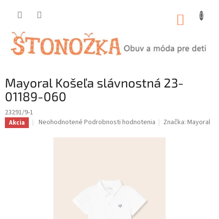
Prejsť
na
NÁKUP
obsah
KOŠÍK
Mayoral Košeľa slávnostná 23-
01189-060
23291/9-1
Priemerné
Neohodnotené
Podrobnosti hodnotenia
Značka:
Mayoral
Akcia
hodnotenie
produktu
je
0,0
z
5
hviezdičiek.