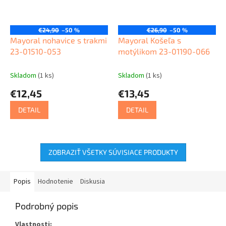
€24,90
–50 %
€26,90
–50 %
Mayoral nohavice s trakmi
Mayoral Košeľa s
23-01510-053
motýlikom 23-01190-066
Skladom
(1 ks)
Skladom
(1 ks)
€12,45
€13,45
DETAIL
DETAIL
ZOBRAZIŤ VŠETKY SÚVISIACE PRODUKTY
Popis
Hodnotenie
Diskusia
Podrobný popis
Vlastnosti: