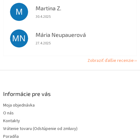
Martina Z.
M
Hodnotenie obchodu je 5 z 5 hviezdičiek.
30.4.2025
Mária Neupauerová
MN
Hodnotenie obchodu je 5 z 5 hviezdičiek.
27.4.2025
Zobraziť ďalšie recenzie
Z
á
p
ä
Informácie pre vás
t
Moja objednávka
i
O nás
e
Kontakty
Vrátenie tovaru (Odstúpenie od zmluvy)
Poradňa