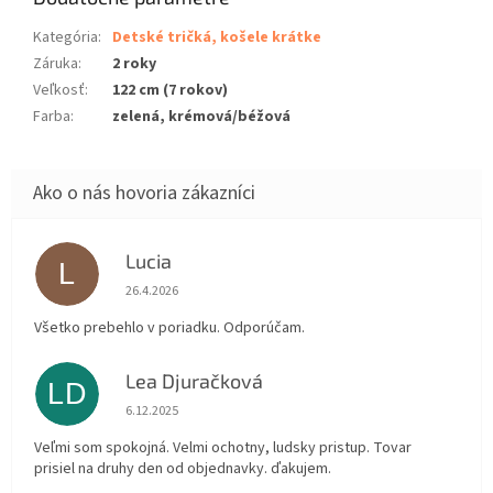
Kategória
:
Detské tričká, košele krátke
Záruka
:
2 roky
Veľkosť
:
122 cm (7 rokov)
Farba
:
zelená, krémová/béžová
Lucia
L
Hodnotenie obchodu je 5 z 5 hviezdičiek.
26.4.2026
Všetko prebehlo v poriadku. Odporúčam.
Lea Djuračková
LD
Hodnotenie obchodu je 5 z 5 hviezdičiek.
6.12.2025
Veľmi som spokojná. Velmi ochotny, ludsky pristup. Tovar
prisiel na druhy den od objednavky. ďakujem.