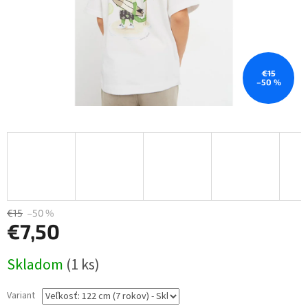
€15
–50 %
€15
–50 %
€7,50
Jednotková
Skladom
(1 ks)
cena:
Variant