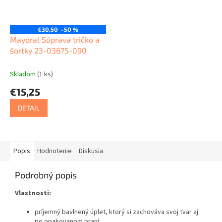
€30,50
–50 %
Mayoral Súprava tričko a
šortky 23-03675-090
Skladom
(1 ks)
€15,25
DETAIL
Popis
Hodnotenie
Diskusia
Podrobný popis
Vlastnosti:
príjemný bavlnený úplet, ktorý si zachováva svoj tvar aj
po opakovanom praní