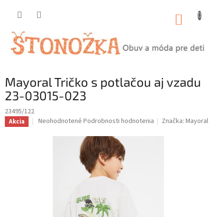
Prejsť
na
NÁKUP
obsah
KOŠÍK
Mayoral Tričko s potlačou aj vzadu
23-03015-023
23495/122
Priemerné
Neohodnotené
Podrobnosti hodnotenia
Značka:
Mayoral
Akcia
hodnotenie
produktu
je
0,0
z
5
hviezdičiek.