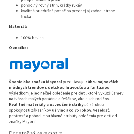
pohodlný rovný strih, krátky rukáv
kvalitná priedušná potlač na prednej aj zadnej strane
trička
Materiál:
100% bavlna
O značke:
Španielska značka Ma
yoral
predstavuje
súhru najnovších
módnych trendov s detskou hravosťou a fantáziou
.
Výsledkom je jedinečné oblečenie pre deti, ktoré vykúzli úsmev
na tvárach malých parádnic a fešákov, ako aj ich rodičov.
Kvalitné materiály a osvedčené strihy
sú zárukou
spokojnosti zákazníkov
už viac ako 75 rokov
. Veselosť,
pestrosť a pohodlie sú hlavné atribúty oblečenia pre deti od
značky Mayoral.
Dodatočné parametre