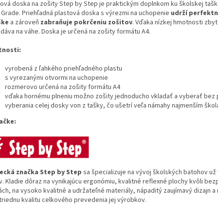
tová doska na zošity Step by Step je praktickým doplnkom ku školskej taš
 Grade. Priehľadná plastová doska s výrezmi na uchopenie
udrží perfekt
ške
a zároveň
zabraňuje pokrčeniu zošitov
. Vďaka nízkej hmotnosti zby
idáva na váhe. Doska je určená na zošity formátu A4.
tnosti:
vyrobená z ľahkého priehľadného plastu
s vyrezanými otvormi na uchopenie
rozmerovo určená na zošity formátu A4
vďaka hornému plneniu možno zošity jednoducho vkladať a vyberať bez
vyberania celej dosky von z tašky, čo ušetrí veľa námahy najmenším ško
ačke:
cká značka Step by Step
sa špecializuje na vývoj školských batohov už 
v. Kladie dôraz na vynikajúcu ergonómiu, kvalitné reflexné plochy kvôli bez
ch, na vysoko kvalitné a udržateľné materiály, nápaditý zaujímavý dizajn a
triednu kvalitu celkového prevedenia jej výrobkov.