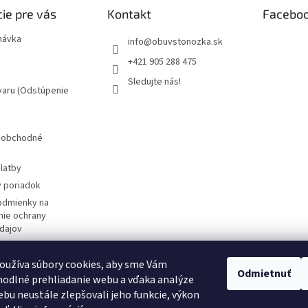
ie pre vás
Kontakt
Facebo
návka
info
@
obuvstonozka.sk
+421 905 288 475
Sledujte nás!
varu (Odstúpenie
 obchodné
latby
 poriadok
odmienky na
ie ochrany
dajov
žívania súborov
oužíva súbory cookies, aby sme Vám
Odmietnuť
značky
odlné prehliadanie webu a vďaka analýze
m
bu neustále zlepšovali jeho funkcie, výkon