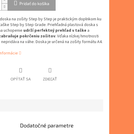
Pridať do košíka
doska na zošity Step by Step je praktickým doplnkom ku
taške Step by Step Grade. Priehľadná plastová doska s
na uchopenie
udrží perfektný prehľad v taške
a
zabraňuje pokrčeniu zošitov
. Vďaka nízkej hmotnosti
nepridáva na váhe. Doska je určená na zošity formátu A4.
informácie
OPÝTAŤ SA
ZDIEĽAŤ
Dodatočné parametre