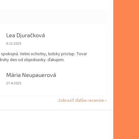
Lea Djuračková
Hodnotenie obchodu je 5 z 5 hviezdičiek.
6.12.2025
spokojná. Velmi ochotny, ludsky pristup. Tovar
 druhy den od objednavky. ďakujem.
Mária Neupauerová
Hodnotenie obchodu je 5 z 5 hviezdičiek.
27.4.2025
Zobraziť ďalšie recenzie