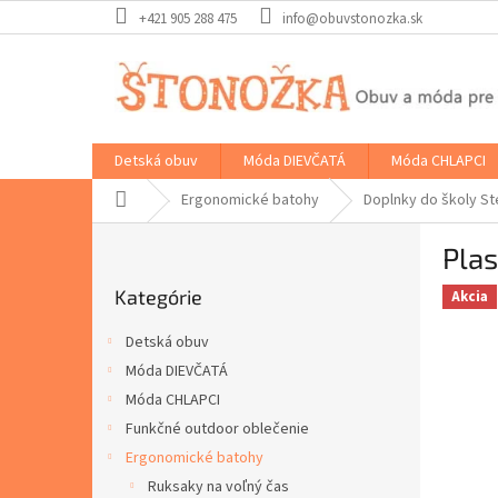
Prejsť
+421 905 288 475
info@obuvstonozka.sk
na
obsah
Detská obuv
Móda DIEVČATÁ
Móda CHLAPCI
Domov
Ergonomické batohy
Doplnky do školy St
B
Plas
o
Preskočiť
č
Kategórie
kategórie
Akcia
n
ý
Detská obuv
p
Móda DIEVČATÁ
a
Móda CHLAPCI
n
e
Funkčné outdoor oblečenie
l
Ergonomické batohy
Ruksaky na voľný čas