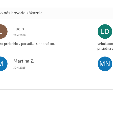
Lucia
L
LD
Hodnotenie obchodu je 5 z 5 hviezdičiek.
26.4.2026
ko prebehlo v poriadku. Odporúčam.
Veľmi som 
prisiel na
Martina Z.
M
MN
Hodnotenie obchodu je 5 z 5 hviezdičiek.
30.4.2025