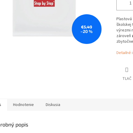
Plastová 
školskej 
€5,49
výrezmi 
–20 %
zároveň
zbytočne 
Detailné 
TLAČ
s
Hodnotenie
Diskusia
robný popis