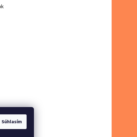
ok
Súhlasím