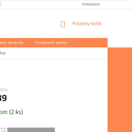
(ODSTÚPENIE OD ZMLUVY)
PORADŇA
VŠEOBECNÉ OBCHODNÉ PODM
Prihlásenie
NÁKUPNÝ
Prázdny košík
KOŠÍK
enie obchodu
Predávané značky
Step
20 %
39
ová
dom
(2 ks)