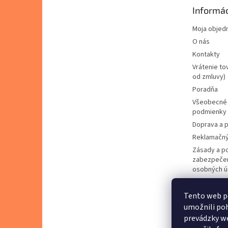
t
Informác
i
e
Moja objed
O nás
Kontakty
Vrátenie to
od zmluvy)
Poradňa
Všeobecné
podmienky
Doprava a p
Reklamačný
Zásady a p
zabezpečen
osobných ú
Zásady pou
cookies
Tento web p
Predávané 
umožnili poh
Napíšte ná
prevádzky we