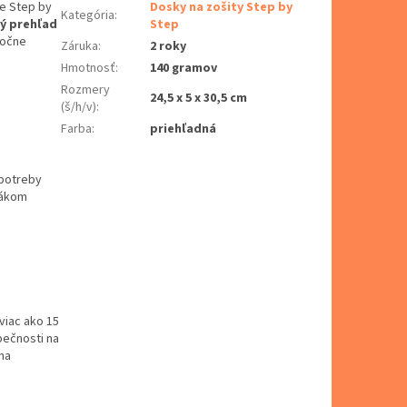
ke Step by
Dosky na zošity Step by
Kategória
:
ný prehľad
Step
točne
Záruka
:
2 roky
Hmotnosť
:
140 gramov
Rozmery
24,5 x 5 x 30,5 cm
(š/h/v)
:
Farba
:
priehľadná
 potreby
lákom
viac ako 15
pečnosti na
 na