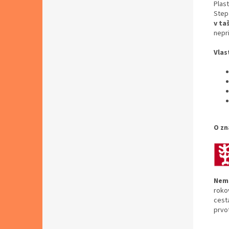
Plas
Step
v ta
nepr
Vlas
O zn
Neme
roko
cestá
prvo