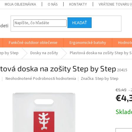
MOJA OBJEDNÁVKA
O NÁS
KONTAKTY
VRÁTENIE TOVARU 
HĽADAŤ
Funkčné outdoor oblečenie
Ergonomické batohy
Hodnot
ep by Step
Dosky na zošity
Plastová doska na zošity Step by 
tová doska na zošity Step by Step
20415
Priemerné
Neohodnotené
Podrobnosti hodnotenia
Značka:
Step by Step
hodnotenie
produktu
€5,49
–
je
€4,
0,0
z
Jednotk
Skla
5
cena:
hviezdičiek.