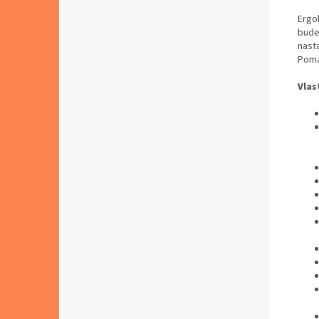
Ergo
bude
nast
Pomáh
Vlas