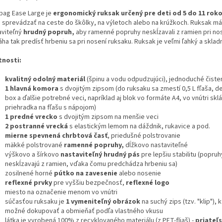
bag Ease Large je
ergonomický ruksak určený pre deti od 5 do 11 roko
 sprevádzať na ceste do škôlky, na výletoch alebo na krúžkoch. Ruksak m
aviteľný
hrudný popruh,
aby ramenné popruhy neskĺzavali z ramien pri nos
a tak predísť hrbeniu sa pri nosení ruksaku. Ruksak je veľmi ľahký a sklad
tnosti:
kvalitný odolný materiál
(špinu a vodu odpudzujúci), jednoduché čiste
1 hlavná komora
s dvojitým zipsom (do ruksaku sa zmestí 0,5 L fľaša, d
box a ďalšie potrebné veci, napríklad aj blok vo formáte A4, vo vnútri skl
priehradka na fľašu s nápojom)
1 predné vrecko
s dvojitým zipsom na menšie veci
2 postranné vrecká
s elastickým lemom na dáždnik, rukavice a pod.
mierne spevnená chrbtová časť
, priedušné polstrovanie
mäkké polstrované
ramenné popruhy,
dĺžkovo nastaviteľné
výškovo a šírkovo
nastaviteľný hrudný pás
pre lepšiu stabilitu (popruh
neskĺzavajú z ramien, vďaka čomu predchádza hrbeniu sa)
zosilnené horné
pútko na zavesenie
alebo nosenie
reflexné prvky
pre vyššiu bezpečnosť,
reflexné logo
miesto na označenie menom vo vnútri
súčasťou ruksaku je
1 vymeniteľný obrázok
na suchý zips (tzv. "klip"), k
možné dokupovať a obmieňať podľa vlastného vkusu
látka je vyrobená 100% z recyklovaného materiálu (z PET-fliaš) -
priateľs