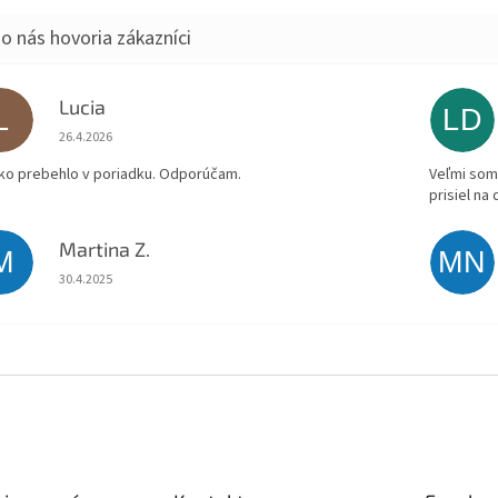
Lucia
L
LD
Hodnotenie obchodu je 5 z 5 hviezdičiek.
26.4.2026
ko prebehlo v poriadku. Odporúčam.
Veľmi som 
prisiel na
Martina Z.
M
MN
Hodnotenie obchodu je 5 z 5 hviezdičiek.
30.4.2025