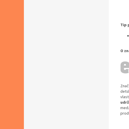
Tip 
O zn
Znač
dets
vlas
udrž
medz
prod