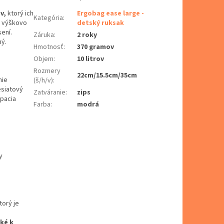
v,
ktorý ich
Ergobag ease large -
Kategória
:
á výškovo
detský ruksak
ení.
Záruka
:
2 roky
ný.
Hmotnosť
:
370 gramov
Objem
:
10 litrov
Rozmery
22cm/15.5cm/35cm
nie
(š/h/v)
:
esiatový
Zatváranie
:
zips
ápacia
Farba
:
modrá
y
torý je
ké k