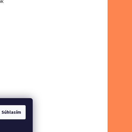
ok
Súhlasím