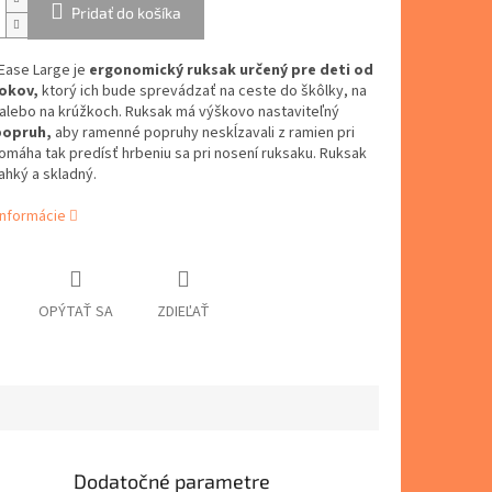
Pridať do košíka
Ease Large je
ergonomický ruksak určený pre deti od
rokov,
ktorý ich bude sprevádzať na ceste do škôlky, na
 alebo na krúžkoch. Ruksak má výškovo nastaviteľný
popruh,
aby ramenné popruhy neskĺzavali z ramien pri
omáha tak predísť hrbeniu sa pri nosení ruksaku. Ruksak
ľahký a skladný.
informácie
OPÝTAŤ SA
ZDIEĽAŤ
Dodatočné parametre