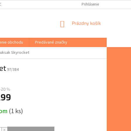
(ODSTÚPENIE OD ZMLUVY)
PORADŇA
VŠEOBECNÉ OBCHODNÉ PODM
Prihlásenie
NÁKUPNÝ
Prázdny košík
KOŠÍK
enie obchodu
Predávané značky
ruksak Skyrocket
et
97/384
–20 %
,99
ová
dom
(1 ks)