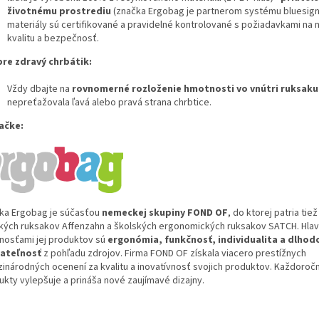
životnému prostrediu
(značka Ergobag je partnerom systému bluesign
materiály sú certifikované a pravidelné kontrolované s požiadavkami na 
kvalitu a bezpečnosť.
pre zdravý chrbátik:
Vždy dbajte na
rovnomerné rozloženie hmotnosti vo vnútri ruksaku
nepreťažovala ľavá alebo pravá strana chrbtice.
ačke:
ka Ergobag je súčasťou
nemeckej skupiny FOND OF
, do ktorej patria tie
kých ruksakov Affenzahn a školských ergonomických ruksakov SATCH. Hla
tnosťami jej produktov sú
ergonómia, funkčnosť, individualita a dlho
ateľnosť
z pohľadu zdrojov. Firma FOND OF získala viacero prestížnych
inárodných ocenení za kvalitu a inovatívnosť svojich produktov. Každoroč
ukty vylepšuje a prináša nové zaujímavé dizajny.