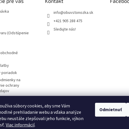
ie pre vás
Kontakt
Facebo
návka
info
@
obuvstonozka.sk
+421 905 288 475
Sledujte nás!
varu (Odstúpenie
 obchodné
latby
 poriadok
odmienky na
ie ochrany
dajov
žívania súborov
oužíva súbory cookies, aby sme Vám
Odmietnuť
značky
odlné prehliadanie webu a vďaka analýze
m
bu neustále zlepšovali jeho funkcie, výkon
sť.
Viac informácií
.