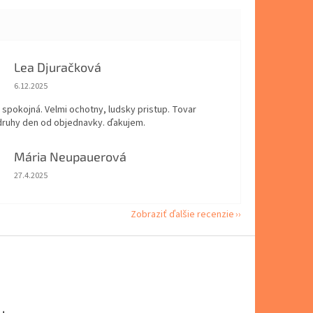
Lea Djuračková
Hodnotenie obchodu je 5 z 5 hviezdičiek.
6.12.2025
spokojná. Velmi ochotny, ludsky pristup. Tovar
 druhy den od objednavky. ďakujem.
Mária Neupauerová
Hodnotenie obchodu je 5 z 5 hviezdičiek.
27.4.2025
Zobraziť ďalšie recenzie