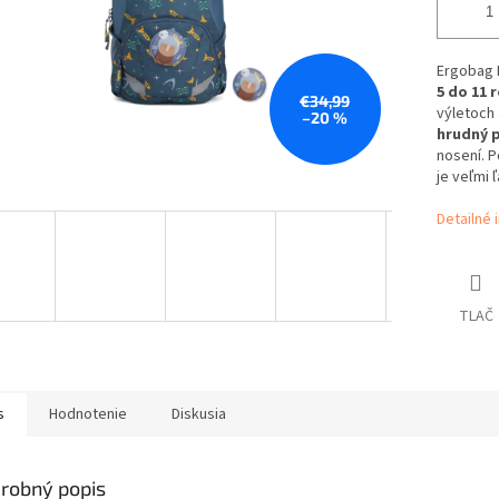
Ergobag 
5 do 11 
€34,99
výletoch
–20 %
hrudný 
nosení. P
je veľmi 
Detailné 
TLAČ
s
Hodnotenie
Diskusia
robný popis