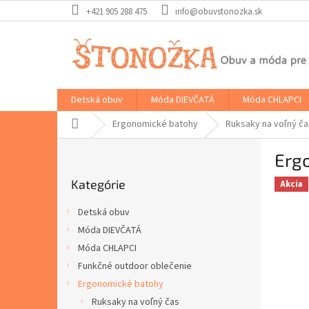
Prejsť
+421 905 288 475
info@obuvstonozka.sk
na
obsah
Detská obuv
Móda DIEVČATÁ
Móda CHLAPCI
Domov
Ergonomické batohy
Ruksaky na voľný ča
B
Ergo
o
Preskočiť
č
Kategórie
kategórie
Akcia
n
ý
Detská obuv
p
Móda DIEVČATÁ
a
Móda CHLAPCI
n
e
Funkčné outdoor oblečenie
l
Ergonomické batohy
Ruksaky na voľný čas