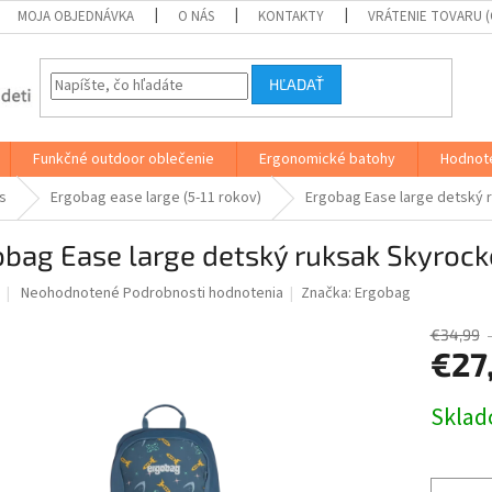
MOJA OBJEDNÁVKA
O NÁS
KONTAKTY
VRÁTENIE TOVARU 
HĽADAŤ
Funkčné outdoor oblečenie
Ergonomické batohy
Hodnot
s
Ergobag ease large (5-11 rokov)
Ergobag Ease large detský 
bag Ease large detský ruksak Skyrock
Priemerné
Neohodnotené
Podrobnosti hodnotenia
Značka:
Ergobag
hodnotenie
produktu
€34,99
je
€27
0,0
z
Jednotk
Skla
5
cena:
hviezdičiek.