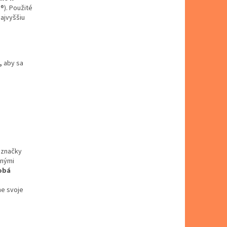
®). Použité
najvyššiu
,
aby sa
ž značky
vnými
dobá
ne svoje