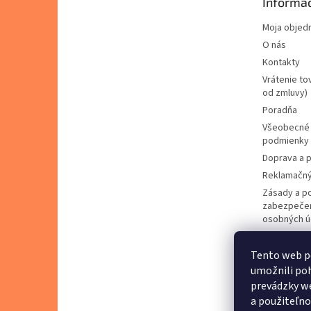
Informác
i
e
Moja objed
O nás
Kontakty
Vrátenie to
od zmluvy)
Poradňa
Všeobecné
podmienky
Doprava a p
Reklamačný
Zásady a p
zabezpečen
osobných ú
Zásady pou
cookies
Tento web p
Predávané 
umožnili poh
Napíšte ná
prevádzky we
a použiteľno