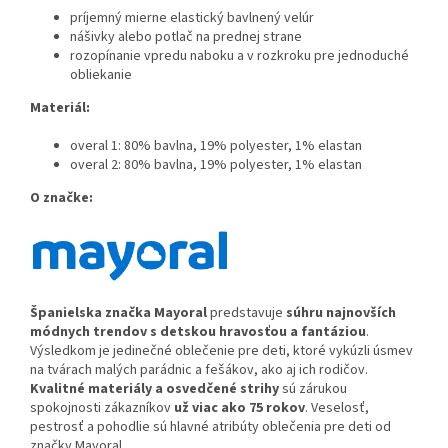
príjemný mierne elastický bavlnený velúr
nášivky alebo potlač na prednej strane
rozopínanie vpredu naboku a v rozkroku pre jednoduché
obliekanie
Materiál:
overal 1: 80% bavlna, 19% polyester, 1% elastan
overal 2: 80% bavlna, 19% polyester, 1% elastan
O značke:
Španielska značka Ma
yoral
predstavuje
súhru najnovších
módnych trendov s detskou hravosťou a fantáziou
.
Výsledkom je jedinečné oblečenie pre deti, ktoré vykúzli úsmev
na tvárach malých parádnic a fešákov, ako aj ich rodičov.
Kvalitné materiály a osvedčené strihy
sú zárukou
spokojnosti zákazníkov
už viac ako 75 rokov
. Veselosť,
pestrosť a pohodlie sú hlavné atribúty oblečenia pre deti od
značky Mayoral.