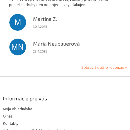
prisiel na druhy den od objednavky. ďakujem.
Martina Z.
M
Hodnotenie obchodu je 5 z 5 hviezdičiek.
30.4.2025
Mária Neupauerová
MN
Hodnotenie obchodu je 5 z 5 hviezdičiek.
27.4.2025
Zobraziť ďalšie recenzie
Z
á
p
ä
Informácie pre vás
t
Moja objednávka
i
O nás
e
Kontakty