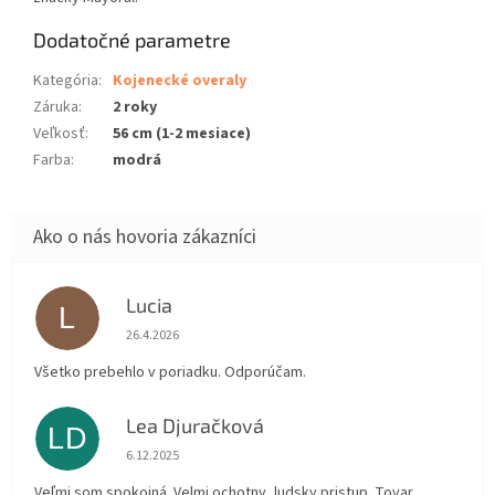
Dodatočné parametre
Kategória
:
Kojenecké overaly
Záruka
:
2 roky
Veľkosť
:
56 cm (1-2 mesiace)
Farba
:
modrá
Lucia
L
Hodnotenie obchodu je 5 z 5 hviezdičiek.
26.4.2026
Všetko prebehlo v poriadku. Odporúčam.
Lea Djuračková
LD
Hodnotenie obchodu je 5 z 5 hviezdičiek.
6.12.2025
Veľmi som spokojná. Velmi ochotny, ludsky pristup. Tovar