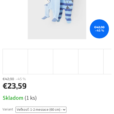
€42,90
–45 %
€42,90
–45 %
€23,59
Jednotková
Skladom
(1 ks)
cena:
Variant