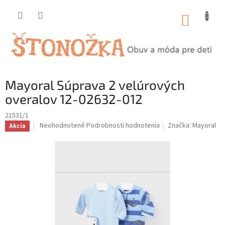
Prejsť
na
NÁKUP
obsah
KOŠÍK
Mayoral Súprava 2 velúrových
overalov 12-02632-012
21531/1
Priemerné
Neohodnotené
Podrobnosti hodnotenia
Značka:
Mayoral
Akcia
hodnotenie
produktu
je
0,0
z
5
hviezdičiek.