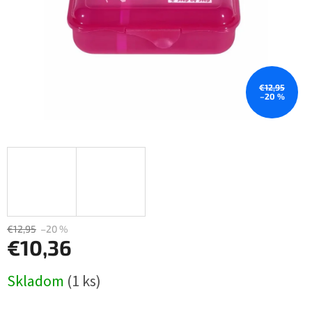
€12,95
–20 %
€12,95
–20 %
€10,36
Jednotková
Skladom
(1 ks)
cena: