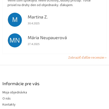
Veľmi som spokojná. Velmi ochotny, ludsky pristup. Tovar
prisiel na druhy den od objednavky. ďakujem.
Martina Z.
M
Hodnotenie obchodu je 5 z 5 hviezdičiek.
30.4.2025
Mária Neupauerová
MN
Hodnotenie obchodu je 5 z 5 hviezdičiek.
27.4.2025
Zobraziť ďalšie recenzie
Z
á
p
ä
Informácie pre vás
t
Moja objednávka
i
O nás
e
Kontakty