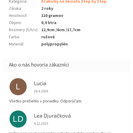
Kategória
:
Krabičky na desiatu Step by Step
Záruka
:
2 roky
Hmotnosť
:
110 gramov
Objem
:
0,9 litra
Rozmery (š/h/v)
:
12,9cm /6cm /17,7cm
Farba
:
ružová
Materiál
:
polypropylén
Lucia
L
Hodnotenie obchodu je 5 z 5 hviezdičiek.
26.4.2026
Všetko prebehlo v poriadku. Odporúčam.
Lea Djuračková
LD
Hodnotenie obchodu je 5 z 5 hviezdičiek.
6.12.2025