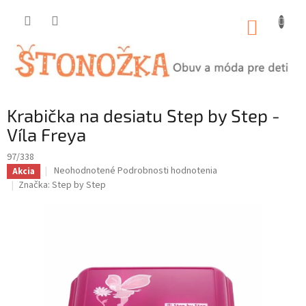
Prejsť
na
NÁKUP
obsah
KOŠÍK
Krabička na desiatu Step by Step -
Víla Freya
97/338
Priemerné
Neohodnotené
Podrobnosti hodnotenia
Akcia
hodnotenie
Značka:
Step by Step
produktu
je
0,0
z
5
hviezdičiek.