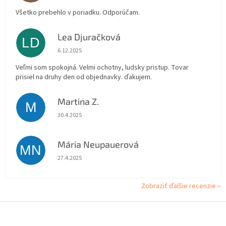
Všetko prebehlo v poriadku. Odporúčam.
Lea Djuračková
LD
Hodnotenie obchodu je 5 z 5 hviezdičiek.
6.12.2025
Veľmi som spokojná. Velmi ochotny, ludsky pristup. Tovar
prisiel na druhy den od objednavky. ďakujem.
Martina Z.
M
Hodnotenie obchodu je 5 z 5 hviezdičiek.
30.4.2025
Mária Neupauerová
MN
Hodnotenie obchodu je 5 z 5 hviezdičiek.
27.4.2025
Zobraziť ďalšie recenzie
Z
á