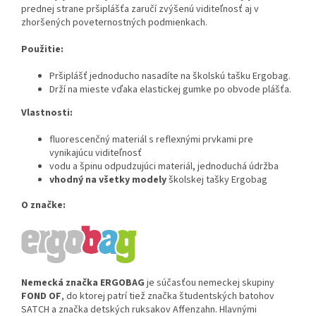
prednej strane pršiplášťa zaručí zvýšenú viditeľnosť aj v
zhoršených poveternostných podmienkach.
Použitie:
Pršiplášť jednoducho nasadíte na školskú tašku Ergobag.
Drží na mieste vďaka elastickej gumke po obvode plášťa.
Vlastnosti:
fluorescenčný materiál s reflexnými prvkami pre
vynikajúcu viditeľnosť
vodu a špinu odpudzujúci materiál, jednoduchá údržba
vhodný na všetky modely
školskej tašky Ergobag
O značke:
Nemecká značka ERGOBAG
je súčasťou nemeckej skupiny
FOND OF
, do ktorej patrí tiež značka študentských batohov
SATCH a značka detských ruksakov Affenzahn. Hlavnými