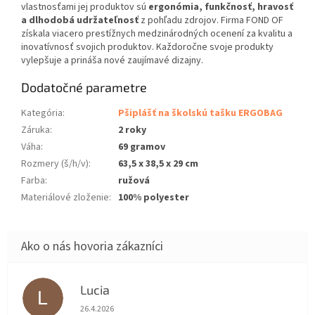
vlastnosťami jej produktov sú
ergonómia, funkčnosť, hravosť
a dlhodobá udržateľnosť
z pohľadu zdrojov. Firma FOND OF
získala viacero prestížnych medzinárodných ocenení za kvalitu a
inovatívnosť svojich produktov. Každoročne svoje produkty
vylepšuje a prináša nové zaujímavé dizajny.
Dodatočné parametre
Kategória
:
Pšiplášť na školskú tašku ERGOBAG
Záruka
:
2 roky
Váha
:
69 gramov
Rozmery (š/h/v)
:
63,5 x 38,5 x 29 cm
Farba
:
ružová
Materiálové zloženie
:
100% polyester
Lucia
L
Hodnotenie obchodu je 5 z 5 hviezdičiek.
26.4.2026