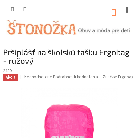
Prejsť
na
NÁKUP
obsah
KOŠÍK
Pršiplášť na školskú tašku Ergobag
- ružový
2480
Priemerné
Neohodnotené
Podrobnosti hodnotenia
Značka:
Ergobag
Akcia
hodnotenie
produktu
je
0,0
z
5
hviezdičiek.