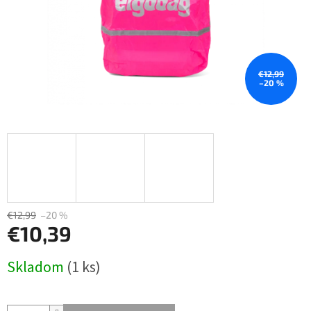
€12,99
–20 %
€12,99
–20 %
€10,39
Jednotková
Skladom
(1 ks)
cena: