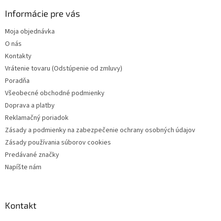
p
ä
Informácie pre vás
t
Moja objednávka
i
O nás
e
Kontakty
Vrátenie tovaru (Odstúpenie od zmluvy)
Poradňa
Všeobecné obchodné podmienky
Doprava a platby
Reklamačný poriadok
Zásady a podmienky na zabezpečenie ochrany osobných údajov
Zásady používania súborov cookies
Predávané značky
Napíšte nám
Kontakt