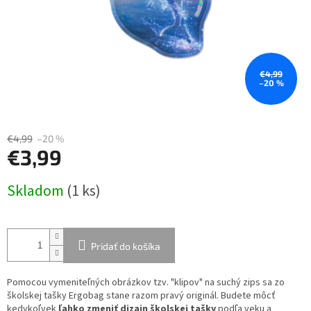
€4,99
–20 %
€4,99
–20 %
€3,99
Jednotková
Skladom
(1 ks)
cena:
Pridať do košíka
Pomocou vymeniteľných obrázkov tzv. "klipov" na suchý zips sa zo
školskej tašky Ergobag stane razom pravý originál. Budete môcť
kedykoľvek
ľahko zmeniť dizajn školskej tašky
podľa veku a