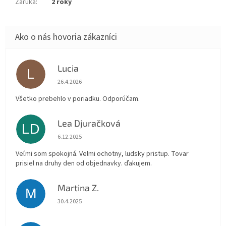
Záruka
:
2 roky
Lucia
L
Hodnotenie obchodu je 5 z 5 hviezdičiek.
26.4.2026
Všetko prebehlo v poriadku. Odporúčam.
Lea Djuračková
LD
Hodnotenie obchodu je 5 z 5 hviezdičiek.
6.12.2025
Veľmi som spokojná. Velmi ochotny, ludsky pristup. Tovar
prisiel na druhy den od objednavky. ďakujem.
Martina Z.
M
Hodnotenie obchodu je 5 z 5 hviezdičiek.
30.4.2025