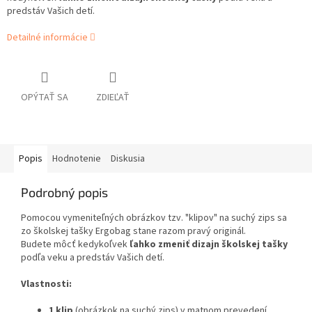
predstáv Vašich detí.
Detailné informácie
OPÝTAŤ SA
ZDIEĽAŤ
Popis
Hodnotenie
Diskusia
Podrobný popis
Pomocou vymeniteľných obrázkov tzv. "klipov" na suchý zips sa
zo školskej tašky Ergobag stane razom pravý originál.
Budete môcť kedykoľvek
ľahko zmeniť dizajn školskej tašky
podľa veku a predstáv Vašich detí.
Vlastnosti:
1 klip
(obrázkok na suchý zips) v matnom prevedení