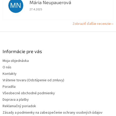
Mária Neupauerová
MN
Hodnotenie obchodu je 5 z 5 hviezdičiek.
27.4.2025
Zobraziť ďalšie recenzie
Z
á
p
ä
Informácie pre vás
t
Moja objednávka
i
O nás
e
Kontakty
Vrátenie tovaru (Odstúpenie od zmluvy)
Poradňa
Všeobecné obchodné podmienky
Doprava a platby
Reklamačný poriadok
Zásady a podmienky na zabezpečenie ochrany osobných údajov