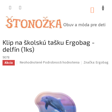
Prejsť
na
NÁKUP
obsah
KOŠÍK
Klip na školskú tašku Ergobag -
delfín (1ks)
9078
Priemerné
Neohodnotené
Podrobnosti hodnotenia
Značka:
Ergobag
Akcia
hodnotenie
produktu
je
0,0
z
5
hviezdičiek.