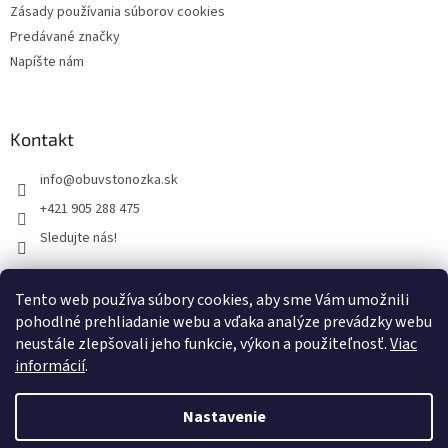
Zásady používania súborov cookies
Predávané značky
Napíšte nám
Kontakt
info
@
obuvstonozka.sk
+421 905 288 475
Sledujte nás!
Tento web používa súbory cookies, aby sme Vám umožnili
Facebook
pohodlné prehliadanie webu a vďaka analýze prevádzky webu
neustále zlepšovali jeho funkcie, výkon a použiteľnosť.
Viac
informácií
.
Vytvoril Shoptet
Nastavenie