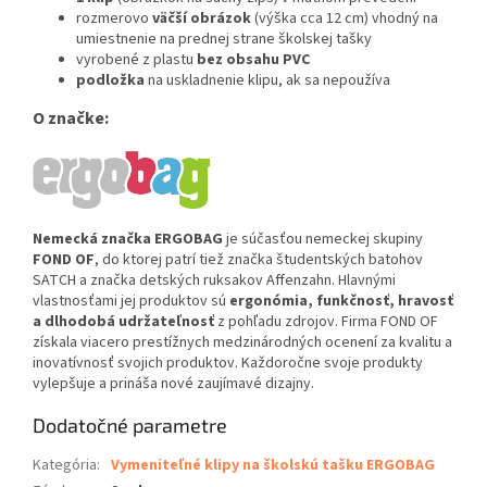
rozmerovo
väčší obrázok
(výška cca 12 cm) vhodný na
umiestnenie na prednej strane školskej tašky
vyrobené z plastu
bez obsahu PVC
podložka
na uskladnenie klipu, ak sa nepoužíva
O značke:
Nemecká značka ERGOBAG
je súčasťou nemeckej skupiny
FOND OF
, do ktorej patrí tiež značka študentských batohov
SATCH a značka detských ruksakov Affenzahn. Hlavnými
vlastnosťami jej produktov sú
ergonómia, funkčnosť, hravosť
a dlhodobá udržateľnosť
z pohľadu zdrojov. Firma FOND OF
získala viacero prestížnych medzinárodných ocenení za kvalitu a
inovatívnosť svojich produktov. Každoročne svoje produkty
vylepšuje a prináša nové zaujímavé dizajny.
Dodatočné parametre
Kategória
:
Vymeniteľné klipy na školskú tašku ERGOBAG