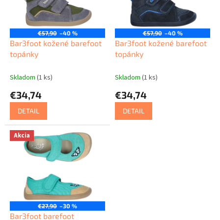
d
p
u
r
k
o
t
€57,90
–40 %
€57,90
–40 %
d
Bar3foot kožené barefoot
Bar3foot kožené barefoot
o
u
topánky
topánky
v
k
t
Skladom
(1 ks)
Skladom
(1 ks)
o
€34,74
€34,74
v
DETAIL
DETAIL
Akcia
€27,90
–30 %
Bar3foot barefoot