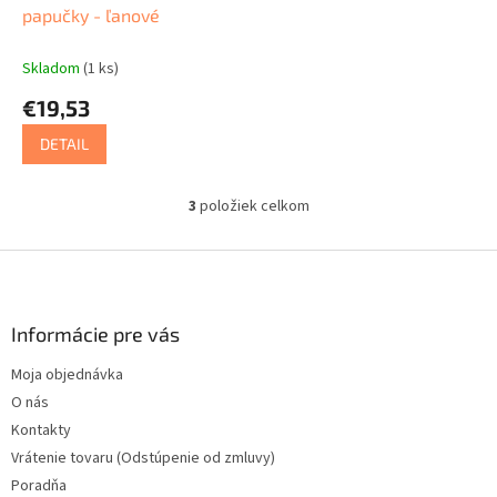
papučky - ľanové
Skladom
(1 ks)
€19,53
DETAIL
3
položiek celkom
O
v
l
Z
á
á
d
p
a
ä
Informácie pre vás
c
t
i
Moja objednávka
i
e
O nás
p
e
r
Kontakty
v
Vrátenie tovaru (Odstúpenie od zmluvy)
k
Poradňa
y