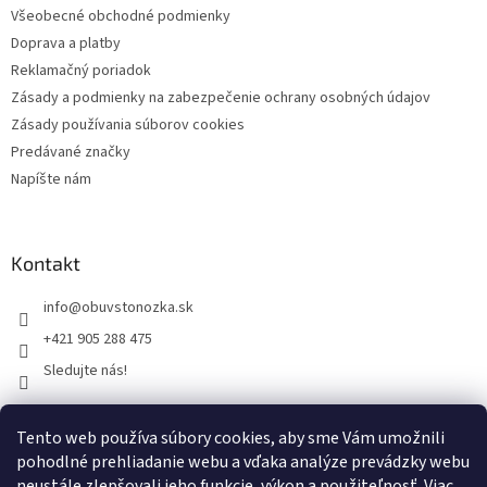
v
Všeobecné obchodné podmienky
ý
Doprava a platby
p
Reklamačný poriadok
i
s
Zásady a podmienky na zabezpečenie ochrany osobných údajov
u
Zásady používania súborov cookies
Predávané značky
Napíšte nám
Kontakt
info
@
obuvstonozka.sk
+421 905 288 475
Sledujte nás!
Tento web používa súbory cookies, aby sme Vám umožnili
Facebook
pohodlné prehliadanie webu a vďaka analýze prevádzky webu
neustále zlepšovali jeho funkcie, výkon a použiteľnosť.
Viac