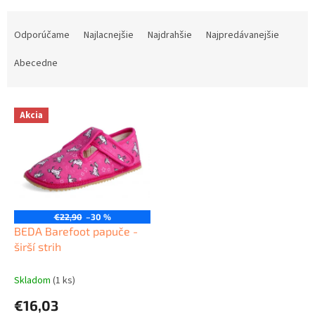
R
a
Odporúčame
Najlacnejšie
Najdrahšie
Najpredávanejšie
d
e
Abecedne
n
i
V
e
Akcia
ý
p
p
r
i
o
s
d
p
u
r
k
o
t
€22,90
–30 %
d
BEDA Barefoot papuče -
o
u
širší strih
v
k
t
Skladom
(1 ks)
o
€16,03
v