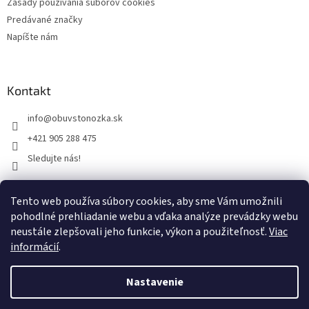
Zásady používania súborov cookies
Predávané značky
Napíšte nám
Kontakt
info
@
obuvstonozka.sk
+421 905 288 475
Sledujte nás!
Tento web používa súbory cookies, aby sme Vám umožnili
Facebook
pohodlné prehliadanie webu a vďaka analýze prevádzky webu
neustále zlepšovali jeho funkcie, výkon a použiteľnosť.
Viac
informácií
.
Vytvoril Shoptet
Nastavenie