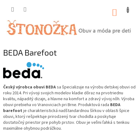
Prejsť
na
NÁKUP
obsah
KOŠÍK
BEDA Barefoot
Český výrobca obuvi BEDA
sa špecializuje na výrobu detskej obuvi od
roku 2014. Pri vývoji svojich modelov kladie dôraz na prvotriednu
kvalitu, nápaditý dizajn, a hlavne na komfort a zdravý vývoj nôh. Výroba
obuvi prebieha vo Vranoviciach pri Brne. Produktová rada
BEDA
barefoot
je charakteristická nadštandardnou šírkou v oblasti špice
obuvi, ktorý rešpektuje prirodzený tvar chodidla a poskytuje
dostatočný priestor pre pohyb prstov. Obuv je veľmi ľahká s tenkou
maximálne ohybnou podrážkou.