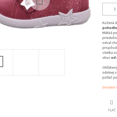
Kožená d
pohodln
Mäkká pod
priedušn
odval cho
prispôsob
stielka s
obuv
od 
Obľúben
odolnej v
potlač po
Detailné 
TLAČ