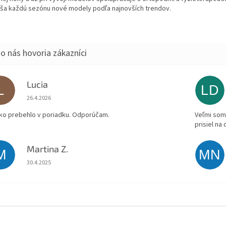
áša každú sezónu nové modely podľa najnovších trendov.
Lucia
L
LD
Hodnotenie obchodu je 5 z 5 hviezdičiek.
26.4.2026
ko prebehlo v poriadku. Odporúčam.
Veľmi som 
prisiel na
Martina Z.
M
MN
Hodnotenie obchodu je 5 z 5 hviezdičiek.
30.4.2025