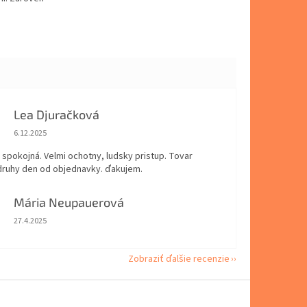
Lea Djuračková
Hodnotenie obchodu je 5 z 5 hviezdičiek.
6.12.2025
spokojná. Velmi ochotny, ludsky pristup. Tovar
 druhy den od objednavky. ďakujem.
Mária Neupauerová
Hodnotenie obchodu je 5 z 5 hviezdičiek.
27.4.2025
Zobraziť ďalšie recenzie