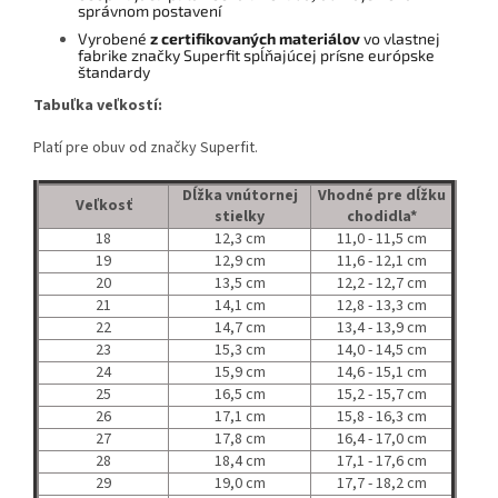
správnom postavení
Vyrobené
z certifikovaných materiálov
vo vlastnej
fabrike značky Superfit spĺňajúcej prísne európske
štandardy
Tabuľka veľkostí:
Platí pre obuv od značky Superfit.
Dĺžka vnútornej
Vhodné pre dĺžku
Veľkosť
stielky
chodidla*
18
12,3 cm
11,0 - 11,5 cm
19
12,9 cm
11,6 - 12,1 cm
20
13,5 cm
12,2 - 12,7 cm
21
14,1 cm
12,8 - 13,3 cm
22
14,7 cm
13,4 - 13,9 cm
23
15,3 cm
14,0 - 14,5 cm
24
15,9 cm
14,6 - 15,1 cm
25
16,5 cm
15,2 - 15,7 cm
26
17,1 cm
15,8 - 16,3 cm
27
17,8 cm
16,4 - 17,0 cm
28
18,4 cm
17,1 - 17,6 cm
29
19,0 cm
17,7 - 18,2 cm