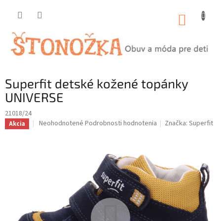
Prejsť
na
NÁKUP
obsah
KOŠÍK
Superfit detské kožené topánky
UNIVERSE
21018/24
Priemerné
Neohodnotené
Podrobnosti hodnotenia
Značka:
Superfit
Akcia
hodnotenie
produktu
je
0,0
z
5
hviezdičiek.