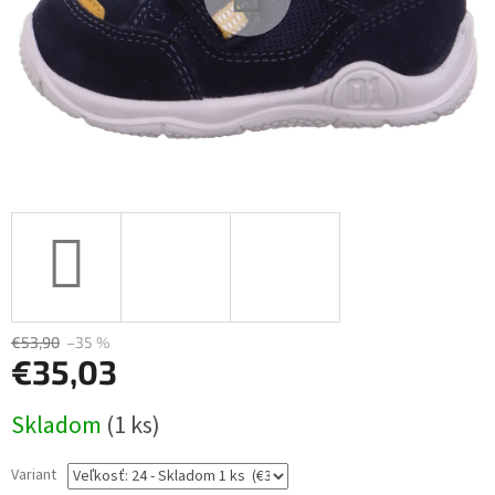
€53,90
–35 %
€35,03
Jednotková
Skladom
(1 ks)
cena:
Variant