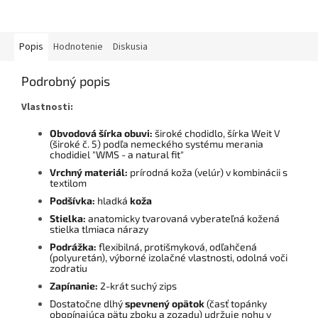
Popis
Hodnotenie
Diskusia
Podrobný popis
Vlastnosti:
Obvodová šírka obuvi:
široké chodidlo, šírka Weit V
(široké č. 5) podľa nemeckého systému merania
chodidiel "WMS - a natural fit"
Vrchný materiál:
prírodná koža (velúr) v kombinácii s
textilom
Podšívka:
hladká
koža
Stielka:
anatomicky tvarovaná vyberateľná kožená
stielka tlmiaca nárazy
Podrážka:
flexibilná, protišmyková, odľahčená
(polyuretán), výborné izolačné vlastnosti, odolná voči
zodratiu
Zapínanie:
2-krát suchý zips
Dostatočne dlhý
spevnený opätok
(časť topánky
obopínajúca pätu zboku a zozadu) udržuje nohu v