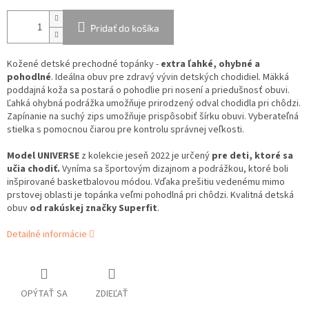
Pridať do košíka
Kožené detské prechodné topánky -
extra ľahké, ohybné a
pohodlné
. Ideálna obuv pre zdravý vývin detských chodidiel. Mäkká
poddajná koža sa postará o pohodlie pri nosení a priedušnosť obuvi.
Ľahká ohybná podrážka umožňuje prirodzený odval chodidla pri chôdzi.
Zapínanie na suchý zips umožňuje prispôsobiť šírku obuvi. Vyberateľná
stielka s pomocnou čiarou pre kontrolu správnej veľkosti.
Model UNIVERSE
z kolekcie jeseň 2022 je určený
pre deti, ktoré sa
učia chodiť.
Vyníma sa športovým dizajnom a podrážkou, ktoré boli
inšpirované basketbalovou módou. Vďaka prešitiu vedenému mimo
prstovej oblasti je topánka veľmi pohodlná pri chôdzi. Kvalitná detská
obuv
od rakúskej značky Superfit
.
Detailné informácie
OPÝTAŤ SA
ZDIEĽAŤ