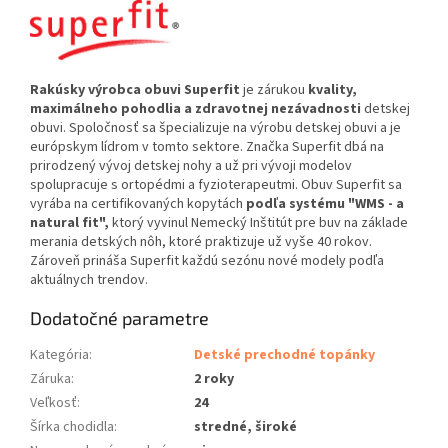
Rakúsky výrobca obuvi Superfit
je zárukou
kvality,
maximálneho pohodlia a zdravotnej nezávadnosti
detskej
obuvi. Spoločnosť sa špecializuje na výrobu detskej obuvi a je
európskym lídrom v tomto sektore. Značka Superfit dbá na
prirodzený vývoj detskej nohy a už pri vývoji modelov
spolupracuje s ortopédmi a fyzioterapeutmi. Obuv Superfit sa
vyrába na certifikovaných kopytách
podľa systému "WMS - a
natural fit",
ktorý vyvinul Nemecký Inštitút pre buv na základe
merania detských nôh, ktoré praktizuje už vyše 40 rokov.
Zároveň prináša Superfit každú sezónu nové modely podľa
aktuálnych trendov.
Dodatočné parametre
Kategória
:
Detské prechodné topánky
Záruka
:
2 roky
Veľkosť
:
24
Šírka chodidla
:
stredné, široké