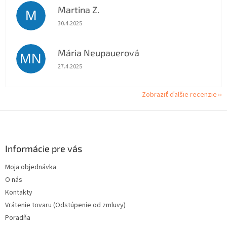
Martina Z.
M
Hodnotenie obchodu je 5 z 5 hviezdičiek.
30.4.2025
Mária Neupauerová
MN
Hodnotenie obchodu je 5 z 5 hviezdičiek.
27.4.2025
Zobraziť ďalšie recenzie
Z
á
p
ä
Informácie pre vás
t
Moja objednávka
i
O nás
e
Kontakty
Vrátenie tovaru (Odstúpenie od zmluvy)
Poradňa