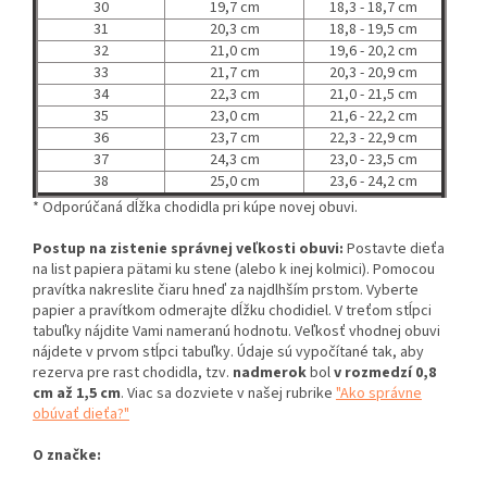
30
19,7 cm
18,3 - 18,7 cm
31
20,3 cm
18,8 - 19,5 cm
32
21,0 cm
19,6 - 20,2 cm
33
21,7 cm
20,3 - 20,9 cm
34
22,3 cm
21,0 - 21,5 cm
35
23,0 cm
21,6 - 22,2 cm
36
23,7 cm
22,3 - 22,9 cm
37
24,3 cm
23,0 - 23,5 cm
38
25,0 cm
23,6 - 24,2 cm
* Odporúčaná dĺžka chodidla pri kúpe novej obuvi.
Postup na zistenie správnej veľkosti obuvi:
Postavte dieťa
na list papiera pätami ku stene (alebo k inej kolmici). Pomocou
pravítka nakreslite čiaru hneď za najdlhším prstom. Vyberte
papier a pravítkom odmerajte dĺžku chodidiel. V treťom stĺpci
tabuľky nájdite Vami nameranú hodnotu. Veľkosť vhodnej obuvi
nájdete v prvom stĺpci tabuľky. Údaje sú vypočítané tak, aby
rezerva pre rast chodidla, tzv.
nadmerok
bol
v rozmedzí 0,8
cm až 1,5 cm
. Viac sa dozviete v našej rubrike
"Ako správne
obúvať dieťa?"
O značke: