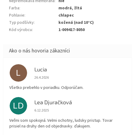
Nepremokavá membrána
:
nie
Farba
:
modrá, žltá
Pohlavie
:
chlapec
Typ podšívky
:
kožená (nad 10°C)
Kód výrobcu
:
1-009417-8050
Lucia
L
Hodnotenie obchodu je 5 z 5 hviezdičiek.
26.4.2026
Všetko prebehlo v poriadku. Odporúčam.
Lea Djuračková
LD
Hodnotenie obchodu je 5 z 5 hviezdičiek.
6.12.2025
Veľmi som spokojná. Velmi ochotny, ludsky pristup. Tovar
prisiel na druhy den od objednavky. ďakujem.