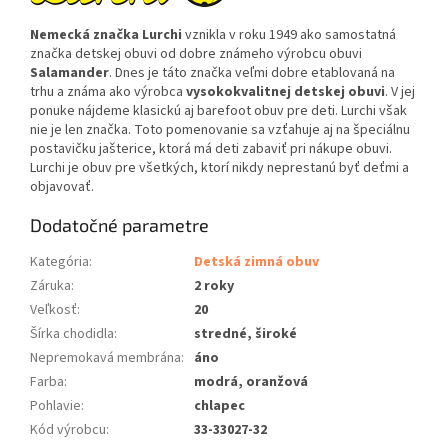
Nemecká značka Lurchi
vznikla v roku 1949 ako samostatná
značka detskej obuvi od dobre známeho výrobcu obuvi
Salamander
. Dnes je táto značka veľmi dobre etablovaná na
trhu a známa ako výrobca
vysokokvalitnej detskej obuvi
. V jej
ponuke nájdeme klasickú aj barefoot obuv pre deti. Lurchi však
nie je len značka. Toto pomenovanie sa vzťahuje aj na špeciálnu
postavičku jašterice, ktorá má deti zabaviť pri nákupe obuvi.
Lurchi je obuv pre všetkých, ktorí nikdy neprestanú byť deťmi a
objavovať.
Dodatočné parametre
Kategória
:
Detská zimná obuv
Záruka
:
2 roky
Veľkosť
:
20
Šírka chodidla
:
stredné, široké
Nepremokavá membrána
:
áno
Farba
:
modrá, oranžová
Pohlavie
:
chlapec
Kód výrobcu
:
33-33027-32