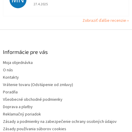
Hodnotenie obchodu je 5 z 5 hviezdičiek.
27.4.2025
Zobraziť ďalšie recenzie
Z
á
p
ä
Informácie pre vás
t
Moja objednávka
i
O nás
e
Kontakty
Vrátenie tovaru (Odstúpenie od zmluvy)
Poradňa
Všeobecné obchodné podmienky
Doprava a platby
Reklamačný poriadok
Zásady a podmienky na zabezpečenie ochrany osobných údajov
Zásady používania súborov cookies