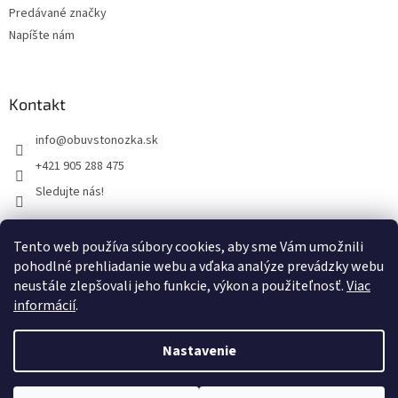
Predávané značky
Napíšte nám
Kontakt
info
@
obuvstonozka.sk
+421 905 288 475
Sledujte nás!
Tento web používa súbory cookies, aby sme Vám umožnili
Facebook
pohodlné prehliadanie webu a vďaka analýze prevádzky webu
neustále zlepšovali jeho funkcie, výkon a použiteľnosť.
Viac
informácií
.
Vytvoril Shoptet
Nastavenie
Copyright 2026
Obuvstonozka.sk
. Všetky práva vyhradené.