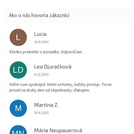
Lucia
L
Hodnotenie obchodu je 5 z 5 hviezdičiek.
26.4.2026
Všetko prebehlo v poriadku. Odporúčam.
Lea Djuračková
LD
Hodnotenie obchodu je 5 z 5 hviezdičiek.
6.12.2025
Veľmi som spokojná. Velmi ochotny, ludsky pristup. Tovar
prisiel na druhy den od objednavky. ďakujem.
Martina Z.
M
Hodnotenie obchodu je 5 z 5 hviezdičiek.
30.4.2025
Mária Neupauerová
MN