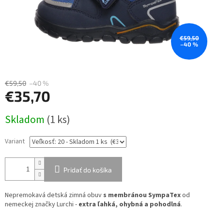
€59,50
–40 %
€59,50
–40 %
€35,70
Jednotková
Skladom
(1 ks)
cena:
Variant
Pridať do košíka
Nepremokavá detská zimná obuv
s membránou SympaTex
od
nemeckej značky Lurchi -
extra ľahká, ohybná a pohodlná
.