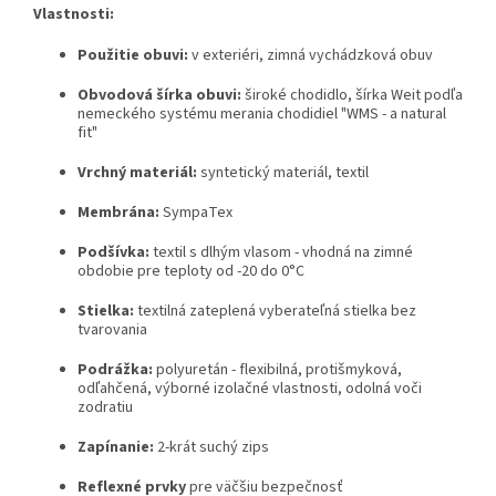
Vlastnosti:
Použitie obuvi:
v exteriéri, zimná vychádzková obuv
Obvodová šírka obuvi:
široké chodidlo, šírka Weit podľa
nemeckého systému merania chodidiel "WMS - a natural
fit"
Vrchný materiál:
syntetický materiál, textil
Membrána:
SympaTex
Podšívka:
textil s dlhým vlasom - vhodná na zimné
obdobie pre teploty od -20 do 0°C
Stielka:
textilná zateplená vyberateľná stielka bez
tvarovania
Podrážka:
polyuretán - flexibilná, protišmyková,
odľahčená, výborné izolačné vlastnosti, odolná voči
zodratiu
Zapínanie:
2-krát suchý zips
Reflexné prvky
pre väčšiu bezpečnosť