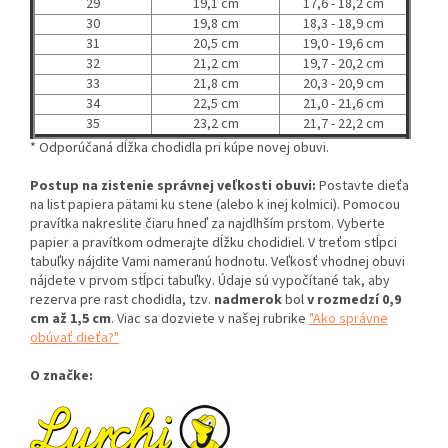
29
19,1 cm
17,6 - 18,2 cm
30
19,8 cm
18,3 - 18,9 cm
31
20,5 cm
19,0 - 19,6 cm
32
21,2 cm
19,7 - 20,2 cm
33
21,8 cm
20,3 - 20,9 cm
34
22,5 cm
21,0 - 21,6 cm
35
23,2 cm
21,7 - 22,2 cm
* Odporúčaná dĺžka chodidla pri kúpe novej obuvi.
Postup na zistenie správnej veľkosti obuvi:
Postavte dieťa
na list papiera pätami ku stene (alebo k inej kolmici). Pomocou
pravítka nakreslite čiaru hneď za najdlhším prstom. Vyberte
papier a pravítkom odmerajte dĺžku chodidiel. V treťom stĺpci
tabuľky nájdite Vami nameranú hodnotu. Veľkosť vhodnej obuvi
nájdete v prvom stĺpci tabuľky. Údaje sú vypočítané tak, aby
rezerva pre rast chodidla, tzv.
nadmerok
bol
v rozmedzí 0,9
cm až 1,5 cm
. Viac sa dozviete v našej rubrike
"Ako správne
obúvať dieťa?"
O značke: