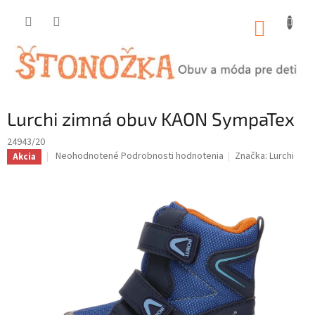
Prejsť
na
NÁKUP
obsah
KOŠÍK
Lurchi zimná obuv KAON SympaTex
24943/20
Priemerné
Neohodnotené
Podrobnosti hodnotenia
Značka:
Lurchi
Akcia
hodnotenie
produktu
je
0,0
z
5
hviezdičiek.