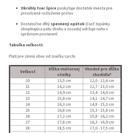
Okrúhly tvar špice
poskytuje dostatok miesta pre
prirodzené rozloženie prstov
Dostatočne dlhý
spevnený opätok
(časť topánky
obopínajúca pätu zboku a zozadu) udržuje nohu v
správnom postavení
Tabuľka veľkostí:
Platí pre zimnú obuv od značky Lurchi.
Dĺžka vnútornej
Vhodné pre dĺžku
Veľkosť
stielky
chodidla*
20
13,5 cm
12,0 - 12,6 cm
21
14,2 cm
12,7 - 13,3 cm
22
14,9 cm
13,4 - 14,0 cm
23
15,6 cm
14,1 - 14,7 cm
24
16,3 cm
14,8 - 15,3 cm
25
16,8 cm
15,3 - 15,8 cm
26
17,2 cm
15,8 - 16,2 cm
27
17,8 cm
16,3 - 16,9 cm
28
18,5 cm
17,0 - 17,5 cm