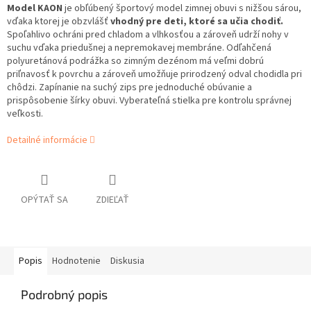
Model KAON
je obľúbený športový model zimnej obuvi s nižšou sárou,
vďaka ktorej je obzvlášť
vhodný pre deti, ktoré sa učia chodiť.
Spoľahlivo ochráni pred chladom a vlhkosťou a zároveň udrží nohy v
suchu vďaka priedušnej a nepremokavej membráne. Odľahčená
polyuretánová podrážka so zimným dezénom má veľmi dobrú
priľnavosť k povrchu a zároveň umožňuje prirodzený odval chodidla pri
chôdzi. Zapínanie na suchý zips pre jednoduché obúvanie a
prispôsobenie šírky obuvi. Vyberateľná stielka pre kontrolu správnej
veľkosti.
Detailné informácie
OPÝTAŤ SA
ZDIEĽAŤ
Popis
Hodnotenie
Diskusia
Podrobný popis