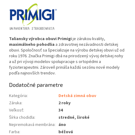
Taliansky výrobca obuvi Primigi
je zárukou kvality,
maximálneho pohodlia
a zdravotnej nezávadnosti detskej
obuvi. Spoločnosť sa špecializuje na výrobu detskej obuvi už od
roku 1976. Značka Primigi dbá na prirodzený vývoj detskej nohy
a už pri vývoji modelov spolupracuje s ortopédmi a
fyzioterapeutmi. Zároveň prináša každú sezónu nové modely
podľa najnovších trendov.
Dodatočné parametre
Kategória
:
Detská zimná obuv
Záruka
:
2 roky
Veľkosť
:
34
Šírka chodidla
:
stredné, široké
Nepremokavá membrána
:
áno
Farba
:
béžová