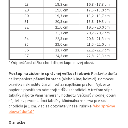
28
18,3 cm
16,8 - 17,3 cm
29
19,0 cm
17,5 - 18,0 cm
30
19,7 cm
18,2 - 18,7 cm
31
20,3 cm
18,8 - 19,3 cm
32
21,0 cm
19,5 - 20,0 cm
33
21,7 cm
20,2 - 20,7 cm
34
22,3 cm
20,8 - 21,3 cm
35
23,0 cm
21,5 - 22,0 cm
36
23,7 cm
22,2 - 22,7 cm
37
24,3 cm
22,8 - 23,3 cm
* Odporúčaná dĺžka chodidla pri kúpe novej obuvi.
Postup na zistenie správnej veľkosti obuvi:
Postavte dieťa
na list papiera pätami ku stene (alebo k inej kolmici). Pomocou
pravítka nakreslite čiaru hneď za najdlhším prstom. Vyberte
papier a pravítkom odmerajte dĺžku chodidiel. V treťom stĺpci
tabuľky nájdite Vami nameranú hodnotu. Veľkosť vhodnej obuvi
nájdete v prvom stĺpci tabuľky. Minimálna rezerva pre rast
chodidla je 1 cm. Viac sa dozviete v našej rubrike
"Ako správne
obúvať dieťa?"
O značke: