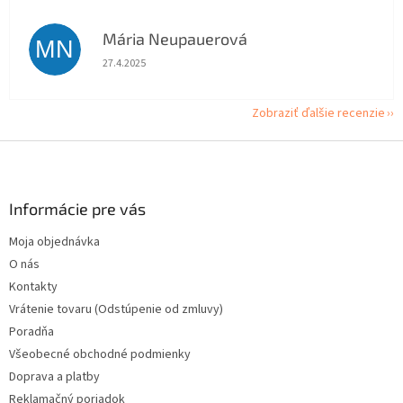
Mária Neupauerová
MN
Hodnotenie obchodu je 5 z 5 hviezdičiek.
27.4.2025
Zobraziť ďalšie recenzie
Z
á
p
ä
Informácie pre vás
t
Moja objednávka
i
O nás
e
Kontakty
Vrátenie tovaru (Odstúpenie od zmluvy)
Poradňa
Všeobecné obchodné podmienky
Doprava a platby
Reklamačný poriadok