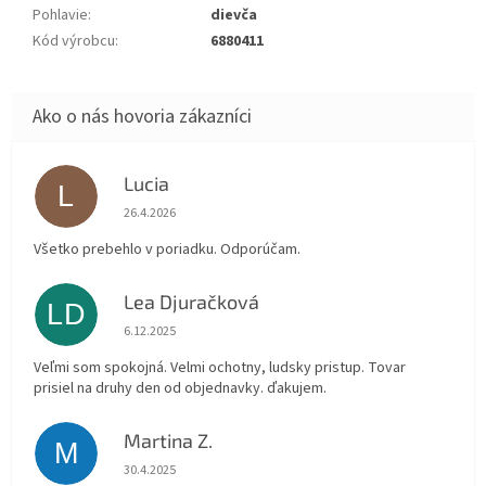
Pohlavie
:
dievča
Kód výrobcu
:
6880411
Lucia
L
Hodnotenie obchodu je 5 z 5 hviezdičiek.
26.4.2026
Všetko prebehlo v poriadku. Odporúčam.
Lea Djuračková
LD
Hodnotenie obchodu je 5 z 5 hviezdičiek.
6.12.2025
Veľmi som spokojná. Velmi ochotny, ludsky pristup. Tovar
prisiel na druhy den od objednavky. ďakujem.
Martina Z.
M
Hodnotenie obchodu je 5 z 5 hviezdičiek.
30.4.2025