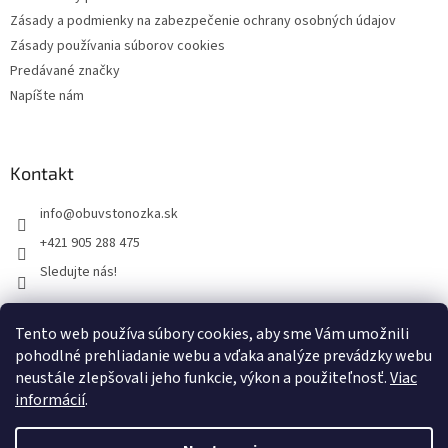
Zásady a podmienky na zabezpečenie ochrany osobných údajov
Zásady používania súborov cookies
Predávané značky
Napíšte nám
Kontakt
info
@
obuvstonozka.sk
+421 905 288 475
Sledujte nás!
Tento web používa súbory cookies, aby sme Vám umožnili
Facebook
pohodlné prehliadanie webu a vďaka analýze prevádzky webu
neustále zlepšovali jeho funkcie, výkon a použiteľnosť.
Viac
informácií
.
Vytvoril Shoptet