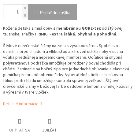
Pridať do košíka
Kožená detská zimná obuv
s membránou GORE-tex
od štýlovej
talianskej značky PRIMIGI -
extra ľahká, ohybná a pohodlná
.
Štýlové dievčenské čižmy na zimu s vysokou sárou
.
Spoľahlivo
ochránia pred chladom a vlhkosťou a zároveň udržia nohy v suchu
vďaka priedušnej a nepremokavej membráne. Odľahčená ohybná
polyuretánová podrážka umožňuje prirodzený odval chodidla pri
chôdzi. Zapínanie na bočný zips pre jednoduché obúvanie a elastická
gumička pre prispôsobenie šírky. Vyberateľná stielka s hliníkovou
fóliou proti chladu umožňuje kontrolu správnej veľkosti. Štýlové
dievčenské čižmy v béžovej farbe ozdobené lemom z umelej kožušiny
a výrezmi v tvare vločiek.
Detailné informácie
OPÝTAŤ SA
ZDIEĽAŤ