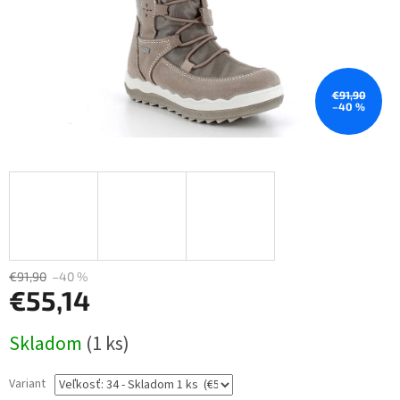
€91,90
–40 %
€91,90
–40 %
€55,14
Jednotková
Skladom
(1 ks)
cena:
Variant