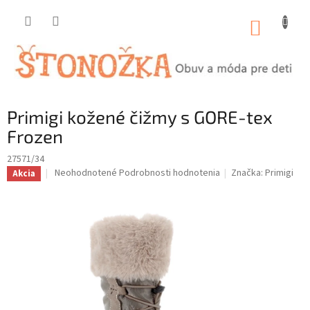
Prejsť
na
NÁKUP
obsah
KOŠÍK
Primigi kožené čižmy s GORE-tex
Frozen
27571/34
Priemerné
Neohodnotené
Podrobnosti hodnotenia
Značka:
Primigi
Akcia
hodnotenie
produktu
je
0,0
z
5
hviezdičiek.