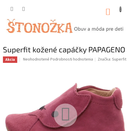
Prejsť
na
NÁKUP
obsah
KOŠÍK
Superfit kožené capáčky PAPAGENO
Priemerné
Neohodnotené
Podrobnosti hodnotenia
Značka:
Superfit
Akcia
hodnotenie
produktu
je
0,0
z
5
hviezdičiek.