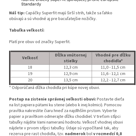
štandardy
Náš tip:
Capáčky Superfit majú širší strih, takže sa ľahko
obúvajú a sú vhodné aj pre bacuľatejšie nožičky.
Tabuľka veľkostí:
Platí pre obuv od značky Superfit.
Dĺžka vnútornej
Vhodné pre dĺžku
Veľkosť
stielky
chodidla*
18
12,3 cm
11,0 - 11,5 cm
19
12,9 cm
11,6 - 12,1 cm
20
13,5 cm
12,2 - 12,7 cm
* Odporúčaná dĺžka chodidla pri kúpe novej obuvi.
Postup na zistenie správnej veľkosti obuvi:
Postavte dieťa
na list papiera pätami ku stene (alebo k inej kolmici). Pomocou
pravítka nakreslite čiaru hneď za najdlhším prstom. Vyberte
papier a pravítkom odmerajte dĺžku chodidiel. V treťom stĺpci
tabuľky nájdite Vami nameranú hodnotu. Veľkosť vhodnej obuvi
nájdete v prvom stĺpci tabuľky. Údaje sú vypočítané tak, aby
rezerva pre rast chodidla, tzv.
nadmerok
bol
v rozmedzí 0,8