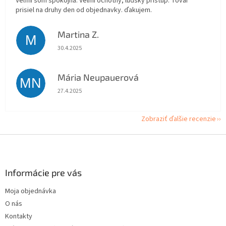
Veľmi som spokojná. Velmi ochotny, ludsky pristup. Tovar
prisiel na druhy den od objednavky. ďakujem.
Martina Z.
M
Hodnotenie obchodu je 5 z 5 hviezdičiek.
30.4.2025
Mária Neupauerová
MN
Hodnotenie obchodu je 5 z 5 hviezdičiek.
27.4.2025
Zobraziť ďalšie recenzie
Z
á
p
ä
Informácie pre vás
t
Moja objednávka
i
O nás
e
Kontakty