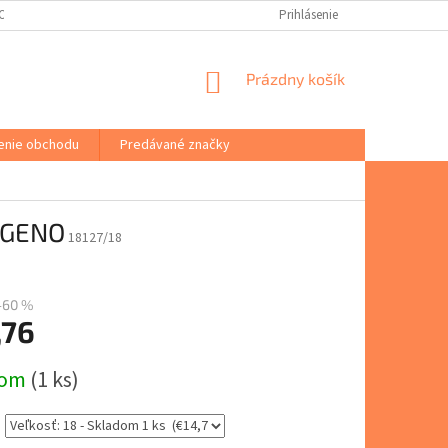
(ODSTÚPENIE OD ZMLUVY)
PORADŇA
VŠEOBECNÉ OBCHODNÉ PODM
Prihlásenie
NÁKUPNÝ
Prázdny košík
KOŠÍK
enie obchodu
Predávané značky
PAGENO
18127/18
–60 %
,76
ová
dom
(1 ks)