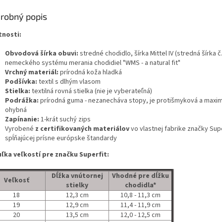
robný popis
tnosti:
Obvodová šírka obuvi:
stredn
é chodidlo, šírka Mittel IV (stredná šírka č
nemeckého systému merania chodidiel "WMS - a natural fit"
Vrchný materiál:
prírodná koža hladká
Podšívka:
textil s dlhým vlasom
Stielka:
textilná rovná stielka (nie je vyberateľná)
Podrážka:
prírodná guma - nezanecháva stopy, je protišmyková a maxi
ohybná
Zapínanie:
1-krát
suchý zips
Vyrobené
z certifikovaných materiálov
vo vlastnej fabrike značky Supe
spĺňajúcej prísne európske štandardy
ľka veľkostí pre značku Superfit:
Dĺžka vnútornej
Vhodné pre dĺžku
Veľkosť
stielky
chodidla*
18
12,3 cm
10,8 - 11,3 cm
19
12,9 cm
11,4 - 11,9 cm
20
13,5 cm
12,0 - 12,5 cm