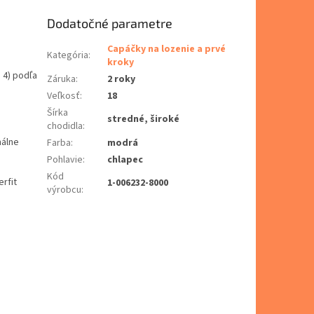
Dodatočné parametre
Capáčky na lozenie a prvé
Kategória
:
kroky
. 4) podľa
Záruka
:
2 roky
Veľkosť
:
18
Šírka
stredné, široké
chodidla
:
málne
Farba
:
modrá
Pohlavie
:
chlapec
Kód
rfit
1-006232-8000
výrobcu
: