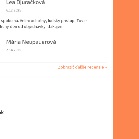
Lea Djuračková
Hodnotenie obchodu je 5 z 5 hviezdičiek.
6.12.2025
spokojná. Velmi ochotny, ludsky pristup. Tovar
 druhy den od objednavky. ďakujem.
Mária Neupauerová
Hodnotenie obchodu je 5 z 5 hviezdičiek.
27.4.2025
Zobraziť ďalšie recenzie
ok