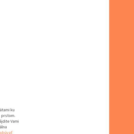
pätami ku
m prstom.
ájdite Vami
álna
 obúvať