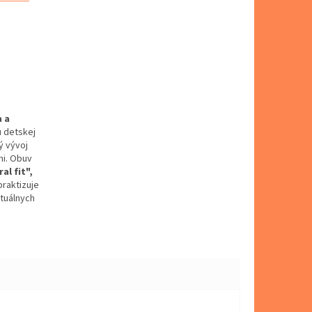
a a
u detskej
ý vývoj
mi. Obuv
al fit",
praktizuje
tuálnych