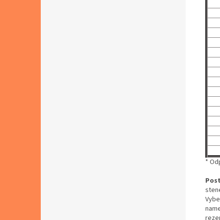
* Od
Post
stene
Vybe
name
rezer