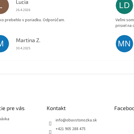
Lucia
L
LD
Hodnotenie obchodu je 5 z 5 hviezdičiek.
26.4.2026
ko prebehlo v poriadku. Odporúčam.
Veľmi som 
prisiel na
Martina Z.
M
MN
Hodnotenie obchodu je 5 z 5 hviezdičiek.
30.4.2025
ie pre vás
Kontakt
Facebo
návka
info
@
obuvstonozka.sk
+421 905 288 475