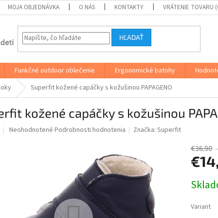
MOJA OBJEDNÁVKA
O NÁS
KONTAKTY
VRÁTENIE TOVARU 
HĽADAŤ
Funkčné outdoor oblečenie
Ergonomické batohy
Hodnot
roky
Superfit kožené capáčky s kožušinou PAPAGENO
erfit kožené capáčky s kožušinou PA
Priemerné
Neohodnotené
Podrobnosti hodnotenia
Značka:
Superfit
hodnotenie
produktu
€36,90
je
€14
0,0
z
Jednotk
Skla
5
cena:
hviezdičiek.
Variant