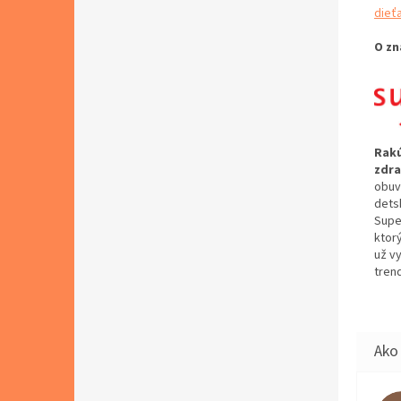
dieť
O zn
Rakú
zdra
obuv
dets
Supe
ktor
už v
tren