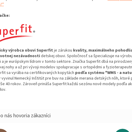
a?"
ačke:
sky výrobca obuvi Superfit
je zárukou
kvality, maximálneho pohodli
votnej nezávadnosti
detskej obuvi. Spoločnosť sa špecializuje na výrob
i a je európskym lídrom v tomto sektore. Značka Superfit dbá na prirodzen
kej nohy a už pri vývoji modelov spolupracuje s ortopédmi a fyzioterapeut
rfit sa vyrába na certifikovaných kopytách
podľa systému "WMS - a natur
ý vyvinul Nemecký Inštitút pre buv na základe merania detských nôh, ktoré 
yše 40 rokov. Zároveň prináša Superfit každú sezónu nové modely podľa ak
dov.