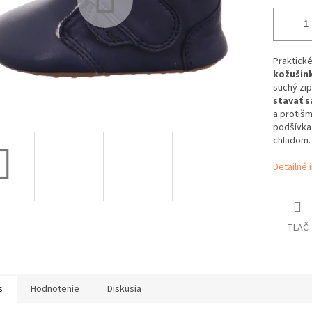
Praktick
kožušin
suchý zip
stavať s
a protiš
podšívka 
chladom.
Detailné 
TLAČ
s
Hodnotenie
Diskusia