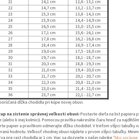
21
14,1 cm
12,6 - 13,1 cm
22
14,7 cm
13,2 - 13,7 cm
23
15,3 cm
13,8 - 14,3 cm
24
15,9 cm
14,4 - 14,9 cm
25
16,5 cm
15,0 - 15,5 cm
26
17,1 cm
15,6 - 16,1 cm
27
17,8 cm
16,2 - 16,8 cm
28
18,4 cm
16,9 - 17,4 cm
29
19,0 cm
17,5 - 18,0 cm
30
19,7 cm
18,1 - 18,7 cm
31
20,3 cm
18,8 - 19,3 cm
32
21,0 cm
19,4 - 20,0 cm
33
21,7 cm
20,1 - 20,7 cm
34
22,3 cm
20,8 - 21,3 cm
35
23,0 cm
21,4 - 22,0 cm
36
23,7 cm
22,1 - 22,7 cm
porúčaná dĺžka chodidla pri kúpe novej obuvi.
up na zistenie správnej veľkosti obuvi:
Postavte dieťa na list papiera 
 (alebo k inej kolmici). Pomocou pravítka nakreslite čiaru hneď za najdlhší
rte papier a pravítkom odmerajte dĺžku chodidiel. V treťom stĺpci tabuľky n
ranú hodnotu. Veľkosť vhodnej obuvi nájdete v prvom stĺpci tabuľky. Minim
va pre rast chodidla je 1 cm. Viac sa dozviete v našej rubrike
"Ako správne