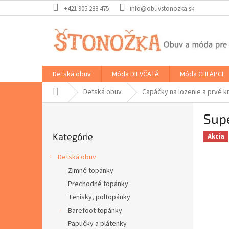
Prejsť
+421 905 288 475
info@obuvstonozka.sk
na
obsah
Detská obuv
Móda DIEVČATÁ
Móda CHLAPCI
Domov
Detská obuv
Capáčky na lozenie a prvé k
B
Sup
o
Preskočiť
č
Kategórie
kategórie
Akcia
n
ý
Detská obuv
p
Zimné topánky
a
Prechodné topánky
n
e
Tenisky, poltopánky
l
Barefoot topánky
Papučky a plátenky