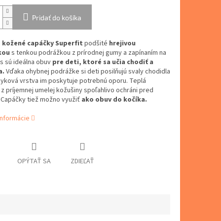
Pridať do košíka
é
kožené capáčky Superfit
podšité
hrejivou
kou
s tenkou podrážkou z prírodnej gumy a zapínaním na
s sú ideálna obuv
pre deti, ktoré sa učia chodiť a
a.
Vďaka ohybnej podrážke si deti posilňujú svaly chodidla
myková vrstva im poskytuje potrebnú oporu. Teplá
z príjemnej umelej kožušiny spoľahlivo ochráni pred
 Capáčky tiež možno využiť
ako obuv do kočíka.
informácie
OPÝTAŤ SA
ZDIEĽAŤ