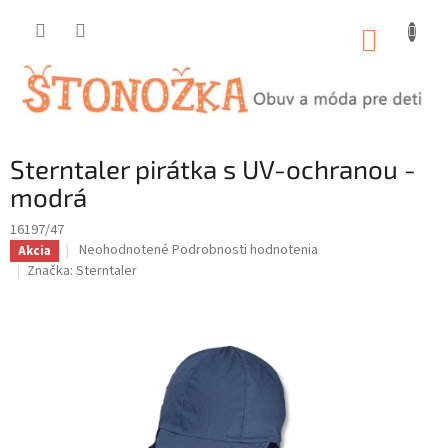
Prejsť
na
NÁKUP
obsah
KOŠÍK
Sterntaler pirátka s UV-ochranou -
modrá
16197/47
Priemerné
Neohodnotené
Podrobnosti hodnotenia
Akcia
hodnotenie
Značka:
Sterntaler
produktu
je
0,0
z
5
hviezdičiek.