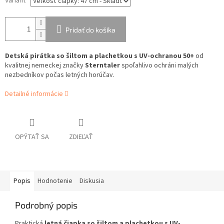
Variant
Pridať do košíka
Detská pirátka so šiltom a plachetkou s UV-ochranou 50+
od
kvalitnej nemeckej značky
Sterntaler
spoľahlivo ochráni malých
nezbedníkov počas letných horúčav.
Detailné informácie
OPÝTAŤ SA
ZDIEĽAŤ
Popis
Hodnotenie
Diskusia
Podrobný popis
Praktická
letná čiapka so šiltom a plachetkou s UV-