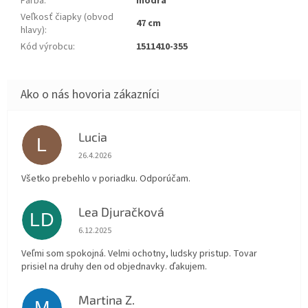
Farba
:
modrá
Veľkosť čiapky (obvod
47 cm
hlavy)
:
Kód výrobcu
:
1511410-355
Lucia
L
Hodnotenie obchodu je 5 z 5 hviezdičiek.
26.4.2026
Všetko prebehlo v poriadku. Odporúčam.
Lea Djuračková
LD
Hodnotenie obchodu je 5 z 5 hviezdičiek.
6.12.2025
Veľmi som spokojná. Velmi ochotny, ludsky pristup. Tovar
prisiel na druhy den od objednavky. ďakujem.
Martina Z.