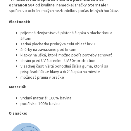
ochranou 50+
od kvalitnej nemeckej značky
Sterntaler
spoľahlivo ochráni malých nezbedníkov počas letných horúčav.
Vlastnosti:
príjemná dvojvrstvová plátená čiapka s plachetkou a
šiltom
zadná plachetka prekrýva celú oblasť krku
šnúrky na zaviazanie pod krkom
klapky na ušká, ktoré možno podľa potreby schovať
chráni pred UV žiarením - UV 50+ protection
v zadnej časti všitá pohodlná širšia guma, ktorá sa
prispôsobí šírke hlavy a drží čiapku na mieste
možnosť prania v práčke
Materiál:
vrchný materiál: 100% bavlna
podšívka: 100% bavlna
O značke: