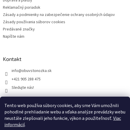
Doprava a platby
Reklamačný poriadok
Zásady a podmienky na zabezpečenie ochrany osobných údajov
Zásady používania súborov cookies
Predávané značky
Napíšte nám
Kontakt
info
@
obuvstonozka.sk
+421 905 288 475
Sledujte nás!
Tento web používa súbory cookies, aby sme Vám umožnili
Facebook
pohodlné prehliadanie webu a vďaka analýze prevádzky webu
neustále zlepšovali jeho funkcie, výkon a použiteľnosť.
Viac
informácií
.