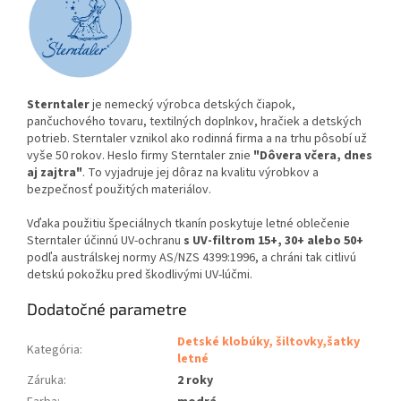
Sterntaler
je nemecký výrobca detských čiapok,
pančuchového tovaru, textilných doplnkov, hračiek a detských
potrieb. Sterntaler vznikol ako rodinná firma a na trhu pôsobí už
vyše 50 rokov. Heslo firmy Sterntaler znie
"Dôvera včera, dnes
aj zajtra"
. To vyjadruje jej dôraz na kvalitu výrobkov a
bezpečnosť použitých materiálov.
Vďaka použitiu špeciálnych tkanín poskytuje letné oblečenie
Sterntaler účinnú UV-ochranu
s UV-filtrom 15+, 30+ alebo 50+
podľa austrálskej normy AS/NZS 4399:1996, a chráni tak citlivú
detskú pokožku pred škodlivými UV-lúčmi.
Dodatočné parametre
Detské klobúky, šiltovky,šatky
Kategória
:
letné
Záruka
:
2 roky