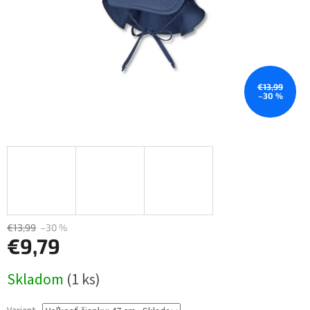
€13,99
–30 %
€13,99
–30 %
€9,79
Jednotková
Skladom
(1 ks)
cena: