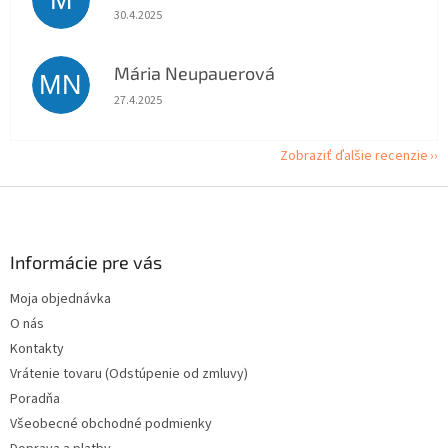
M
Hodnotenie obchodu je 5 z 5 hviezdičiek.
30.4.2025
Mária Neupauerová
MN
Hodnotenie obchodu je 5 z 5 hviezdičiek.
27.4.2025
Zobraziť ďalšie recenzie
Z
á
p
ä
Informácie pre vás
t
Moja objednávka
i
O nás
e
Kontakty
Vrátenie tovaru (Odstúpenie od zmluvy)
Poradňa
Všeobecné obchodné podmienky