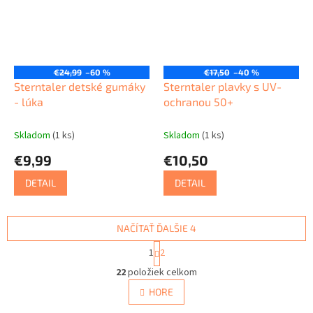
€24,99
–60 %
€17,50
–40 %
Sterntaler detské gumáky
Sterntaler plavky s UV-
- lúka
ochranou 50+
Skladom
(1 ks)
Skladom
(1 ks)
€9,99
€10,50
DETAIL
DETAIL
NAČÍTAŤ ĎALŠIE 4
S
1
2
t
O
r
22
položiek celkom
v
á
l
HORE
n
á
k