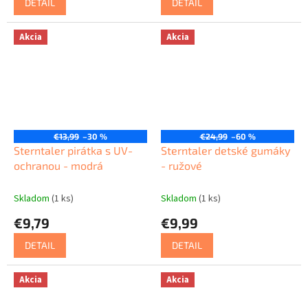
DETAIL
DETAIL
Akcia
Akcia
€13,99
–30 %
€24,99
–60 %
Sterntaler pirátka s UV-
Sterntaler detské gumáky
ochranou - modrá
- ružové
Skladom
(1 ks)
Skladom
(1 ks)
€9,79
€9,99
DETAIL
DETAIL
Akcia
Akcia