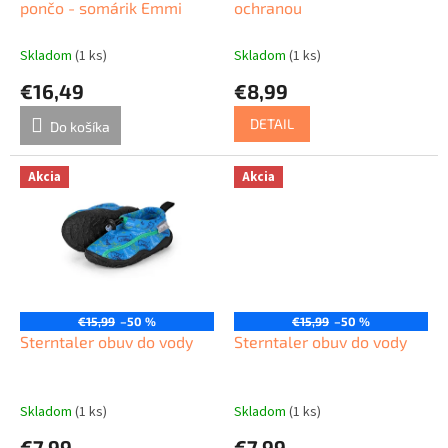
u
pončo - somárik Emmi
ochranou
v
k
t
Skladom
(1 ks)
Skladom
(1 ks)
o
€16,49
€8,99
v
DETAIL
Do košíka
Akcia
Akcia
€15,99
–50 %
€15,99
–50 %
Sterntaler obuv do vody
Sterntaler obuv do vody
Skladom
(1 ks)
Skladom
(1 ks)
€7,99
€7,99