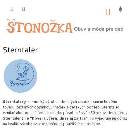
Prejsť
na
NÁKUP
obsah
KOŠÍK
Sterntaler
Sterntaler
je nemecký výrobca detských čiapok, pančuchového
tovaru, textilných doplnkov, hračiek a detských potrieb. Sterntaler
vznikol ako rodinná firma a na trhu pôsobí už vyše 50 rokov. Heslo firmy
Sterntaler znie
"Dôvera včera, dnes aj zajtra"
. To vyjadruje jej dôraz
na kvalitu výrobkov a bezpečnosť použitých materiálov.