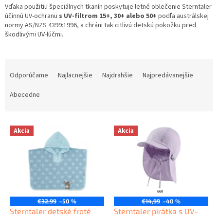
Vďaka použitiu špeciálnych tkanín poskytuje letné oblečenie Sterntaler
účinnú UV-ochranu
s UV-filtrom 15+, 30+ alebo 50+
podľa austrálskej
normy AS/NZS 4399:1996, a chráni tak citlivú detskú pokožku pred
škodlivými UV-lúčmi.
R
a
Odporúčame
Najlacnejšie
Najdrahšie
Najpredávanejšie
d
e
Abecedne
n
i
V
e
Akcia
Akcia
ý
p
p
r
i
o
s
d
p
u
r
k
o
t
€32,99
–50 %
€14,99
–40 %
d
Sterntaler detské froté
Sterntaler pirátka s UV-
o