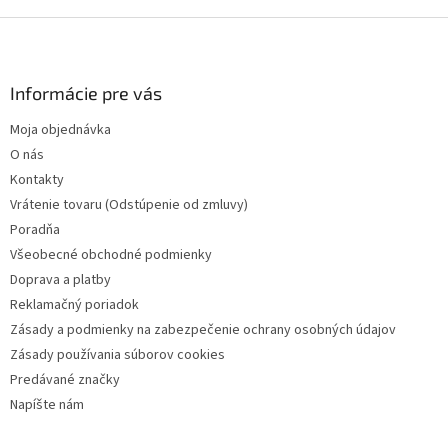
d
o
v
Z
a
a
c
á
n
i
p
i
e
ä
Informácie pre vás
e
p
t
r
Moja objednávka
i
v
O nás
e
k
y
Kontakty
v
Vrátenie tovaru (Odstúpenie od zmluvy)
ý
Poradňa
p
i
Všeobecné obchodné podmienky
s
Doprava a platby
u
Reklamačný poriadok
Zásady a podmienky na zabezpečenie ochrany osobných údajov
Zásady používania súborov cookies
Predávané značky
Napíšte nám