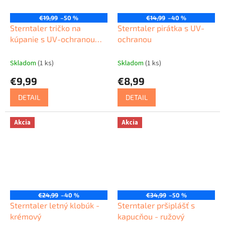
€19,99
–50 %
€14,99
–40 %
Sterntaler tričko na
Sterntaler pirátka s UV-
kúpanie s UV-ochranou
ochranou
50+
Skladom
(1 ks)
Skladom
(1 ks)
€9,99
€8,99
DETAIL
DETAIL
Akcia
Akcia
€24,99
–40 %
€34,99
–50 %
Sterntaler letný klobúk -
Sterntaler pršiplášť s
krémový
kapucňou - ružový