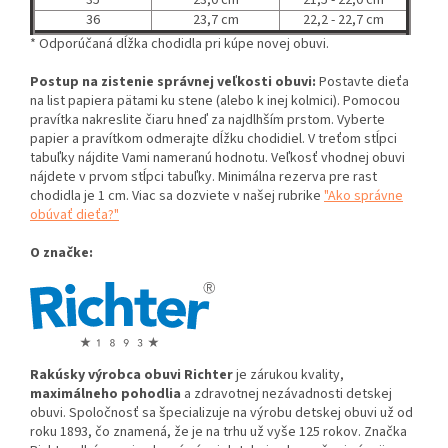
35
23,0 cm
21,5 - 22,0 cm
36
23,7 cm
22,2 - 22,7 cm
* Odporúčaná dĺžka chodidla pri kúpe novej obuvi.
Postup na zistenie správnej veľkosti obuvi:
Postavte dieťa
na list papiera pätami ku stene (alebo k inej kolmici). Pomocou
pravítka nakreslite čiaru hneď za najdlhším prstom. Vyberte
papier a pravítkom odmerajte dĺžku chodidiel. V treťom stĺpci
tabuľky nájdite Vami nameranú hodnotu. Veľkosť vhodnej obuvi
nájdete v prvom stĺpci tabuľky. Minimálna rezerva pre rast
chodidla je 1 cm. Viac sa dozviete v našej rubrike
"Ako správne
obúvať dieťa?"
O značke:
Rakúsky výrobca obuvi Richter
je zárukou kvality,
maximálneho pohodlia
a zdravotnej nezávadnosti detskej
obuvi. Spoločnosť sa špecializuje na výrobu detskej obuvi už od
roku 1893, čo znamená, že je na trhu už vyše 125 rokov. Značka