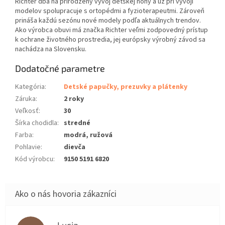
Richter dbá na prirodzený vývoj detskej nohy a už pri vývoji
modelov spolupracuje s ortopédmi a fyzioterapeutmi. Zároveň
prináša každú sezónu nové modely podľa aktuálnych trendov.
Ako výrobca obuvi má značka Richter veľmi zodpovedný prístup
k ochrane životného prostredia, jej európsky výrobný závod sa
nachádza na Slovensku.
Dodatočné parametre
Kategória
:
Detské papučky, prezuvky a plátenky
Záruka
:
2 roky
Veľkosť
:
30
Šírka chodidla
:
stredné
Farba
:
modrá, ružová
Pohlavie
:
dievča
Kód výrobcu
:
9150 5191 6820