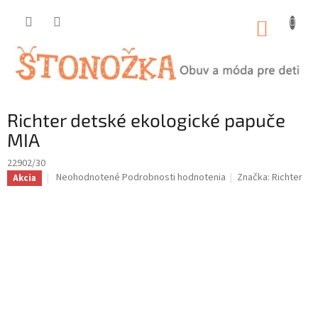
Prejsť
na
NÁKUP
obsah
KOŠÍK
Richter detské ekologické papuče
MIA
22902/30
Priemerné
Neohodnotené
Podrobnosti hodnotenia
Značka:
Richter
Akcia
hodnotenie
produktu
je
0,0
z
5
hviezdičiek.