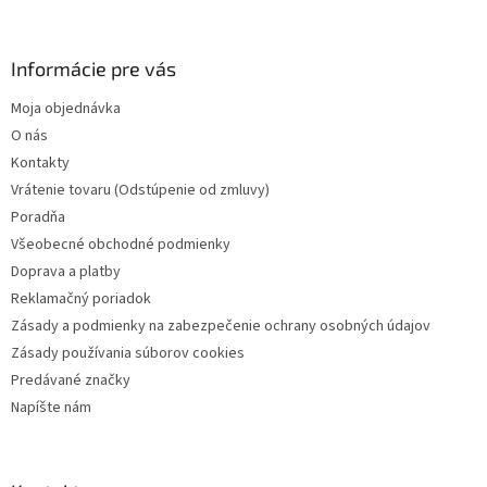
á
p
ä
Informácie pre vás
t
Moja objednávka
i
O nás
e
Kontakty
Vrátenie tovaru (Odstúpenie od zmluvy)
Poradňa
Všeobecné obchodné podmienky
Doprava a platby
Reklamačný poriadok
Zásady a podmienky na zabezpečenie ochrany osobných údajov
Zásady používania súborov cookies
Predávané značky
Napíšte nám