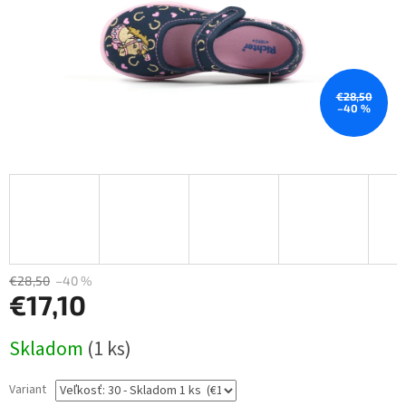
€28,50
–40 %
€28,50
–40 %
€17,10
Jednotková
Skladom
(1 ks)
cena:
Variant