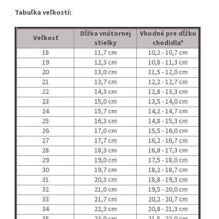
Tabuľka veľkostí:
Dĺžka vnútornej
Vhodné pre dĺžku
Veľkosť
stielky
chodidla*
18
11,7 cm
10,2 - 10,7 cm
19
12,3 cm
10,8 - 11,3 cm
20
13,0 cm
11,5 - 12,0 cm
21
13,7 cm
12,2 - 12,7 cm
22
14,3 cm
12,8 - 13,3 cm
23
15,0 cm
13,5 - 14,0 cm
24
15,7 cm
14,2 - 14,7 cm
25
16,3 cm
14,8 - 15,3 cm
26
17,0 cm
15,5 - 16,0 cm
27
17,7 cm
16,2 - 16,7 cm
28
18,3 cm
16,8 - 17,3 cm
29
19,0 cm
17,5 - 18,0 cm
30
19,7 cm
18,2 - 18,7 cm
31
20,3 cm
18,8 - 19,3 cm
32
21,0 cm
19,5 - 20,0 cm
33
21,7 cm
20,2 - 20,7 cm
34
22,3 cm
20,8 - 21,3 cm