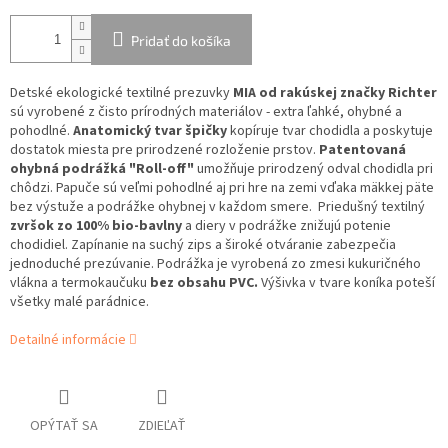
Pridať do košíka
Detské ekologické textilné prezuvky
MIA
od rakúskej značky Richter
sú vyrobené z čisto prírodných materiálov - extra ľahké, ohybné a
pohodlné.
Anatomický tvar špičky
kopíruje tvar chodidla a poskytuje
dostatok miesta pre prirodzené rozloženie prstov.
Patentovaná
ohybná podrážká "Roll-off"
umožňuje prirodzený odval chodidla pri
chôdzi. Papuče sú veľmi pohodlné aj pri hre na zemi vďaka mäkkej päte
bez výstuže a podrážke ohybnej v každom smere. Priedušný textilný
zvršok zo 100% bio-bavlny
a diery v podrážke znižujú potenie
chodidiel. Zapínanie na suchý zips a široké otváranie zabezpečia
jednoduché prezúvanie. Podrážka je vyrobená zo zmesi kukuričného
vlákna a termokaučuku
bez obsahu PVC.
Výšivka v tvare koníka poteší
všetky malé parádnice.
Detailné informácie
OPÝTAŤ SA
ZDIEĽAŤ