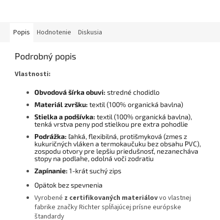
Popis
Hodnotenie
Diskusia
Podrobný popis
Vlastnosti:
Obvodová šírka obuvi:
stredné chodidlo
Materiál zvršku:
textil (100% organická bavlna)
Stielka a podšívka:
textil (100% organická bavlna),
tenká vrstva peny pod stielkou pre extra pohodlie
Podrážka:
ľahká, flexibilná, protišmyková (zmes z
kukuričných vláken a termokaučuku bez obsahu PVC),
zospodu otvory pre lepšiu priedušnosť, nezanecháva
stopy na podlahe, odolná voči zodratiu
Zapínanie:
1-krát suchý zips
Opätok bez spevnenia
Vyrobené
z certifikovaných materiálov
vo vlastnej
fabrike značky Richter spĺňajúcej prísne európske
štandardy