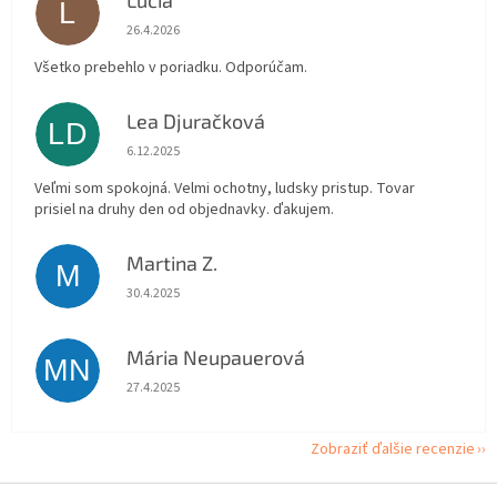
Lucia
L
Hodnotenie obchodu je 5 z 5 hviezdičiek.
26.4.2026
Všetko prebehlo v poriadku. Odporúčam.
Lea Djuračková
LD
Hodnotenie obchodu je 5 z 5 hviezdičiek.
6.12.2025
Veľmi som spokojná. Velmi ochotny, ludsky pristup. Tovar
prisiel na druhy den od objednavky. ďakujem.
Martina Z.
M
Hodnotenie obchodu je 5 z 5 hviezdičiek.
30.4.2025
Mária Neupauerová
MN
Hodnotenie obchodu je 5 z 5 hviezdičiek.
27.4.2025
Zobraziť ďalšie recenzie
Z