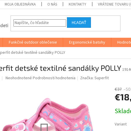
MOJA OBJEDNÁVKA
O NÁS
KONTAKTY
VRÁTENIE TOVARU 
HĽADAŤ
Funkčné outdoor oblečenie
Ergonomické batohy
Hodnot
perfit detské textilné sandálky POLLY
rfit detské textilné sandálky POLLY
1914
Priemerné
Neohodnotené
Podrobnosti hodnotenia
Značka:
Superfit
hodnotenie
produktu
€37
–50
je
€18
0,0
z
Jednotk
Skla
5
cena:
hviezdičiek.
Variant