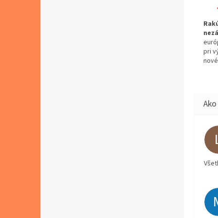
Rakú
nezá
euró
pri 
nové
Všet