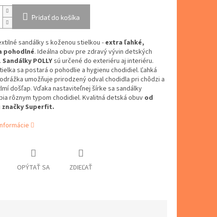
Pridať do košíka
xtilné sandálky s koženou stielkou -
extra ľahké,
a pohodlné
. Ideálna obuv pre zdravý vývin detských
.
Sandálky POLLY
sú určené do exteriéru aj interiéru.
ielka sa postará o pohodlie a hygienu chodidiel. Ľahká
odrážka umožňuje prirodzený odval chodidla pri chôdzi a
lmí došľap. Vďaka nastaviteľnej šírke sa sandálky
ia rôznym typom chodidiel. Kvalitná detská obuv
od
 značky Superfit.
informácie
OPÝTAŤ SA
ZDIEĽAŤ