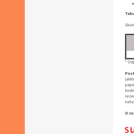
Tabu
Skut
* Od
Post
(aleb
papi
hodn
rezer
naše
O zn