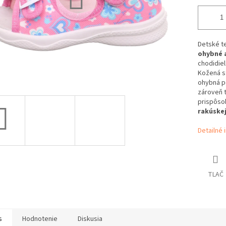
Detské te
ohybné 
chodidiel
Kožená st
ohybná p
zároveň t
prispôsob
rakúskej
Detailné 
TLAČ
s
Hodnotenie
Diskusia