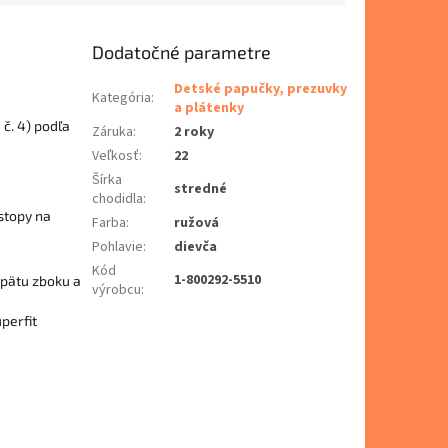
Dodatočné parametre
Detské papučky, prezuvky
Kategória
:
a plátenky
 č. 4) podľa
Záruka
:
2 roky
Veľkosť
:
22
Šírka
stredné
chodidla
:
 stopy na
Farba
:
ružová
Pohlavie
:
dievča
Kód
1-800292-5510
 pätu zboku a
výrobcu
:
perfit