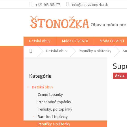
Prejsť
+421 905 288 475
info@obuvstonozka.sk
na
obsah
Detská obuv
Móda DIEVČATÁ
Móda CHLAPCI
Domov
Detská obuv
Papučky a plátenky
Su
B
Supe
o
Preskočiť
č
Kategórie
kategórie
Akcia
n
ý
Detská obuv
p
Zimné topánky
a
Prechodné topánky
n
e
Tenisky, poltopánky
l
Barefoot topánky
Papučky a plátenky