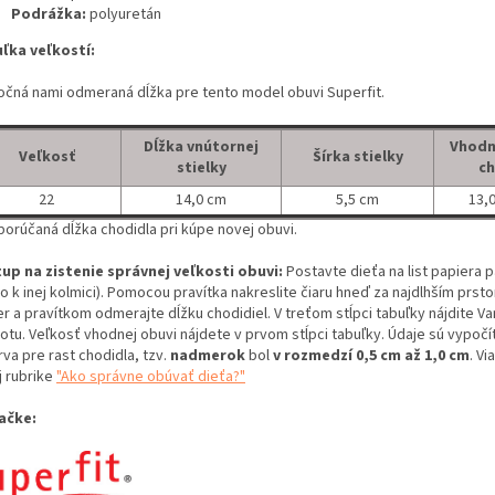
Podrážka:
polyuretán
ľka veľkostí:
očná nami odmeraná dĺžka pre tento model obuvi Superfit.
Dĺžka vnútornej
Vhodn
Veľkosť
Šírka stielky
stielky
ch
22
14,0 cm
5,5 cm
13,0
porúčaná dĺžka chodidla pri kúpe novej obuvi.
up na zistenie správnej veľkosti obuvi:
Postavte dieťa na list papiera 
o k inej kolmici). Pomocou pravítka nakreslite čiaru hneď za najdlhším prst
er a pravítkom odmerajte dĺžku chodidiel. V treťom stĺpci tabuľky nájdite 
otu. Veľkosť vhodnej obuvi nájdete v prvom stĺpci tabuľky. Údaje sú vypočí
va pre rast chodidla, tzv.
nadmerok
bol
v rozmedzí 0,5 cm až 1,0 cm
. Vi
j rubrike
"Ako správne obúvať dieťa?"
ačke: