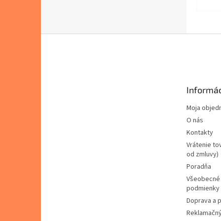
Z
á
p
ä
t
Informác
i
e
Moja objed
O nás
Kontakty
Vrátenie to
od zmluvy)
Poradňa
Všeobecné
podmienky
Doprava a p
Reklamačný