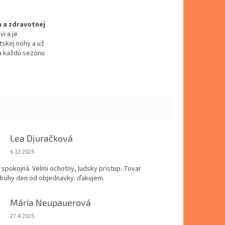
a a zdravotnej
i a je
tskej nohy a už
ša každú sezónu
Lea Djuračková
Hodnotenie obchodu je 5 z 5 hviezdičiek.
6.12.2025
spokojná. Velmi ochotny, ludsky pristup. Tovar
 druhy den od objednavky. ďakujem.
Mária Neupauerová
Hodnotenie obchodu je 5 z 5 hviezdičiek.
27.4.2025