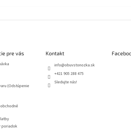
ie pre vás
Kontakt
Facebo
návka
info
@
obuvstonozka.sk
+421 905 288 475
Sledujte nás!
varu (Odstúpenie
 obchodné
latby
 poriadok