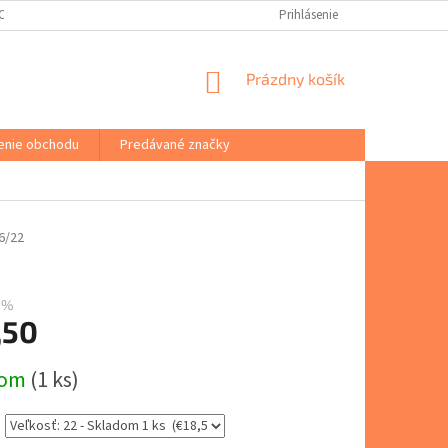
(ODSTÚPENIE OD ZMLUVY)
PORADŇA
VŠEOBECNÉ OBCHODNÉ PODM
Prihlásenie
NÁKUPNÝ
Prázdny košík
KOŠÍK
enie obchodu
Predávané značky
6/22
 %
,50
ová
dom
(1 ks)