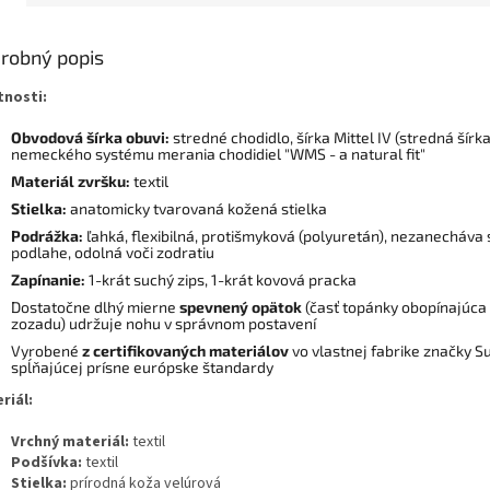
robný popis
tnosti:
Obvodová šírka obuvi:
stredné chodidlo, šírka Mittel IV (stredná šírka
nemeckého systému merania chodidiel "WMS - a natural fit"
Materiál zvršku:
textil
Stielka:
anatomicky tvarovaná kožená stielka
Podrážka:
ľahká, flexibilná, protišmyková (polyuretán), nezanecháva
podlahe, odolná voči zodratiu
Zapínanie:
1-krát suchý zips, 1-krát kovová pracka
Dostatočne dlhý mierne
spevnený opätok
(časť topánky obopínajúca
zozadu) udržuje nohu v správnom postavení
Vyrobené
z certifikovaných materiálov
vo vlastnej fabrike značky Su
spĺňajúcej prísne európske štandardy
riál:
Vrchný materiál:
textil
Podšívka:
textil
Stielka:
prírodná koža velúrová