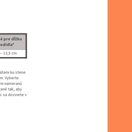
é pre dĺžku
odidla*
 - 13,5 cm
pätami ku stene
om. Vyberte
Vami nameranú
tané tak, aby
ac sa dozviete v