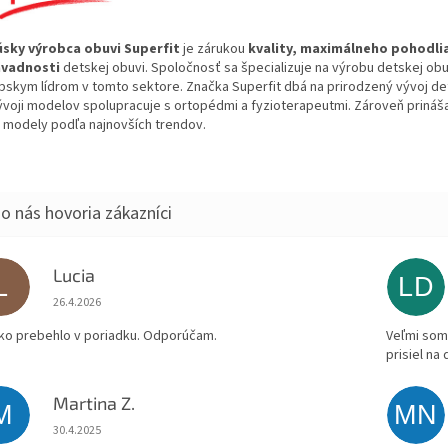
sky výrobca obuvi Superfit
je zárukou
kvality, maximálneho pohodli
vadnosti
detskej obuvi. Spoločnosť sa špecializuje na výrobu detskej obuv
pskym lídrom v tomto sektore. Značka Superfit dbá na prirodzený vývoj de
vývoji modelov spolupracuje s ortopédmi a fyzioterapeutmi. Zároveň priná
 modely podľa najnovších trendov.
Lucia
L
LD
Hodnotenie obchodu je 5 z 5 hviezdičiek.
26.4.2026
ko prebehlo v poriadku. Odporúčam.
Veľmi som 
prisiel na
Martina Z.
M
MN
Hodnotenie obchodu je 5 z 5 hviezdičiek.
30.4.2025