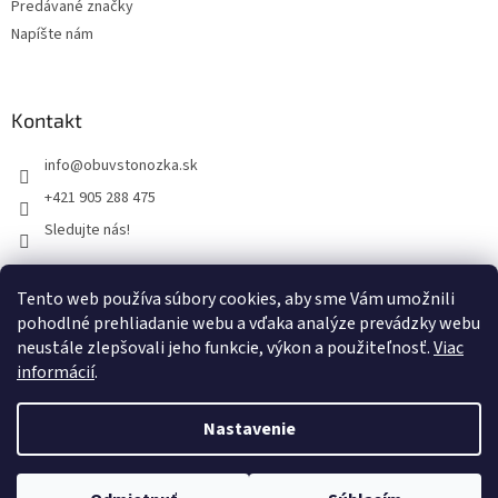
Predávané značky
Napíšte nám
Kontakt
info
@
obuvstonozka.sk
+421 905 288 475
Sledujte nás!
Tento web používa súbory cookies, aby sme Vám umožnili
Facebook
pohodlné prehliadanie webu a vďaka analýze prevádzky webu
neustále zlepšovali jeho funkcie, výkon a použiteľnosť.
Viac
informácií
.
Vytvoril Shoptet
Nastavenie
Copyright 2026
Obuvstonozka.sk
. Všetky práva vyhradené.