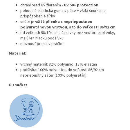
chráni pred UV žiarením -
UV 50+ protection
pohodlná elastická guma v páse + všitá šnúrka na
prispôsobenie šírky
vnútri je
všitá plienka s nepriepustnou
polyuretánovou vrstvou
, a to
do veľkosti 86/92 cm
od veľkosti 98/104 cm sú plavky bez vnútornej plienky,
majú len hladkú podšívku
možnosť prania v práčke
Materiál:
vrchný materiál: 82% polyamid, 18% elastan
podšívka: 100% polyester, do veľkosti 86/92 cm
nepriepustný záter (100% polyuretán)
O značke: