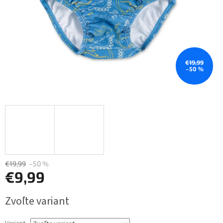
€19,99
–50 %
€19,99
–50 %
€9,99
Jednotková
Zvoľte variant
cena: