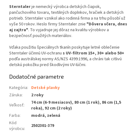
Sterntaler
je nemecký výrobca detských čiapok,
pančuchového tovaru, textilných doplnkov, hračiek a detských
potrieb. Sterntaler vznikol ako rodinná firma a na trhu pôsobí už
vyše 50 rokov. Heslo firmy Sterntaler znie
"Dôvera včera, dnes
aj zajtra"
. To vyjadruje jej dôraz na kvalitu výrobkov a
bezpečnosť použitých materiálov.
Vďaka použitiu špeciálnych tkanín poskytuje letné oblečenie
Sterntaler účinnú UV-ochranu
s UV-filtrom 15+, 30+ alebo 50+
podľa austrálskej normy AS/NZS 4399:1996, a chráni tak citlivú
detskú pokožku pred škodlivými UV-lúčmi.
Dodatočné parametre
Kategória
:
Detské plavky
Záruka
:
2 roky
74 cm (6-9 mesiacov), 80 cm (1 rok), 86 cm (1,5
Veľkosť
:
roka), 92 cm (2 roky)
Farba
:
modrá, zelená
Kód
2502301-379
výrobcu
: