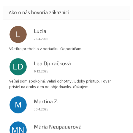
Lucia
L
Hodnotenie obchodu je 5 z 5 hviezdičiek.
26.4.2026
Všetko prebehlo v poriadku. Odporúčam.
Lea Djuračková
LD
Hodnotenie obchodu je 5 z 5 hviezdičiek.
6.12.2025
Veľmi som spokojná. Velmi ochotny, ludsky pristup. Tovar
prisiel na druhy den od objednavky. ďakujem.
Martina Z.
M
Hodnotenie obchodu je 5 z 5 hviezdičiek.
30.4.2025
Mária Neupauerová
MN
Hodnotenie obchodu je 5 z 5 hviezdičiek.