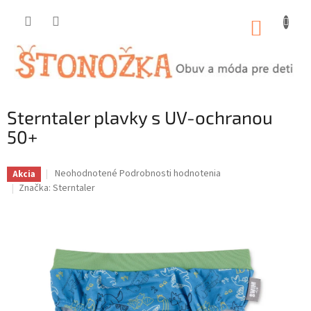
Prejsť
na
NÁKUP
obsah
KOŠÍK
Sterntaler plavky s UV-ochranou
50+
Priemerné
Neohodnotené
Podrobnosti hodnotenia
Akcia
hodnotenie
Značka:
Sterntaler
produktu
je
0,0
z
5
hviezdičiek.