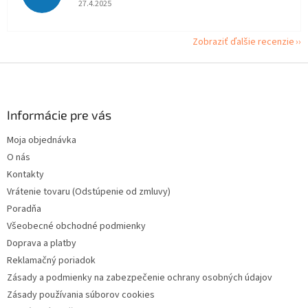
27.4.2025
Zobraziť ďalšie recenzie
Z
á
p
ä
Informácie pre vás
t
Moja objednávka
i
O nás
e
Kontakty
Vrátenie tovaru (Odstúpenie od zmluvy)
Poradňa
Všeobecné obchodné podmienky
Doprava a platby
Reklamačný poriadok
Zásady a podmienky na zabezpečenie ochrany osobných údajov
Zásady používania súborov cookies