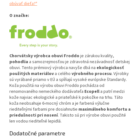
obúvať dieťa?"
O značke:
Chorvátsky výrobca obuvi Froddo
je zárukou kvality,
pohodlia
a samozrejmosťou je zdravotná nezávadnosť detskej
obuvi. Tento prémiový výrobca navyše dbá na
ekologickosť
použitých materiálov
a celého
výrobného procesu
. Výrobky
sú vyrábané priamo v EÚ a spĺňajú vysoké európske štandardy.
Koža použitá na výrobu obuvi Froddo pochádza od
renomovaného nemeckého dodávateľa
Ecopell
a patrí medzi
kože najviac ekologické a priateľské k pokožke na trhu. Táto
koža neobsahuje 6-mocný chróm a je farbená výlučne
riediteľnými farbami pre dosiahnutie
maximálneho komfortu a
priedušnosti pri nosení
. Takisto sú pri výrobe obuvi použité
len vodou riediteľné lepidlá.
Dodatočné parametre