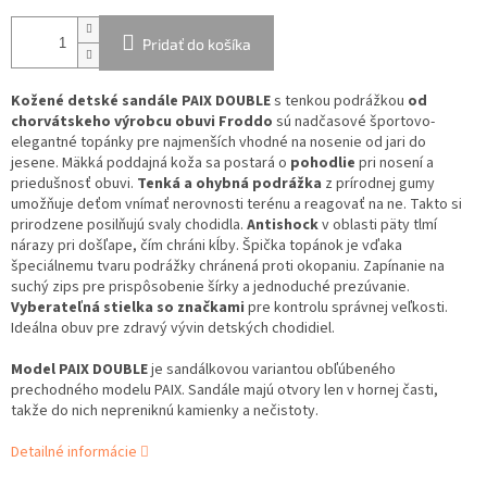
Pridať do košíka
Kožené detské sandále PAIX DOUBLE
s tenkou podrážkou
od
chorvátskeho výrobcu obuvi Froddo
sú nadčasové športovo-
elegantné topánky pre najmenších vhodné na nosenie od jari do
jesene. Mäkká poddajná koža sa postará o
pohodlie
pri nosení a
priedušnosť obuvi.
Tenká a ohybná podrážka
z prírodnej gumy
umožňuje deťom vnímať nerovnosti terénu a reagovať na ne. Takto si
prirodzene posilňujú svaly chodidla.
Antishock
v oblasti päty tlmí
nárazy pri došľape, čím chráni kĺby. Špička topánok je vďaka
špeciálnemu tvaru podrážky chránená proti okopaniu. Zapínanie na
suchý zips pre prispôsobenie šírky a jednoduché prezúvanie.
Vyberateľná stielka so značkami
pre kontrolu správnej veľkosti.
Ideálna obuv pre zdravý vývin detských chodidiel.
Model PAIX DOUBLE
je sandálkovou variantou obľúbeného
prechodného modelu PAIX. Sandále majú otvory len v hornej časti,
takže do nich nepreniknú kamienky a nečistoty.
Detailné informácie