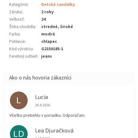
Kategória
:
Detské sandálky
Záruka
:
2 roky
Veľkosť
:
24
Šírka chodidla
:
stredné, široké
Farba
:
modrá
Pohlavie
:
chlapec
Kód výrobcu
:
G2150185-1
Farebný odtieň
:
jeans
Lucia
L
Hodnotenie obchodu je 5 z 5 hviezdičiek.
26.4.2026
Všetko prebehlo v poriadku. Odporúčam.
Lea Djuračková
LD
Hodnotenie obchodu je 5 z 5 hviezdičiek.