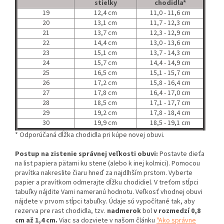
stielky
chodidla*
19
12,4 cm
11,0 - 11,6 cm
20
13,1 cm
11,7 - 12,3 cm
21
13,7 cm
12,3 - 12,9 cm
22
14,4 cm
13,0 - 13,6 cm
23
15,1 cm
13,7 - 14,3 cm
24
15,7 cm
14,4 - 14,9 cm
25
16,5 cm
15,1 - 15,7 cm
26
17,2 cm
15,8 - 16,4 cm
27
17,8 cm
16,4 - 17,0 cm
28
18,5 cm
17,1 - 17,7 cm
29
19,2 cm
17,8 - 18,4 cm
30
19,9 cm
18,5 - 19,1 cm
* Odporúčaná dĺžka chodidla pri kúpe novej obuvi.
Postup na zistenie správnej veľkosti obuvi:
Postavte dieťa
na list papiera pätami ku stene (alebo k inej kolmici). Pomocou
pravítka nakreslite čiaru hneď za najdlhším prstom. Vyberte
papier a pravítkom odmerajte dĺžku chodidiel. V treťom stĺpci
tabuľky nájdite Vami nameranú hodnotu. Veľkosť vhodnej obuvi
nájdete v prvom stĺpci tabuľky. Údaje sú vypočítané tak, aby
rezerva pre rast chodidla, tzv.
nadmerok
bol
v rozmedzí 0,8
cm až 1,4 cm.
Viac sa dozviete v našom článku
"Ako správne