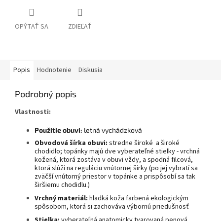
OPÝTAŤ SA
ZDIEĽAŤ
Popis
Hodnotenie
Diskusia
Podrobný popis
Vlastnosti:
Použitie obuvi:
letná vychádzková
Obvodová šírka obuvi:
stredne široké a široké
chodidlo; topánky majú dve vyberateľné stielky - vrchná
kožená, ktorá zostáva v obuvi vždy, a spodná filcová,
ktorá slúži na reguláciu vnútornej šírky (po jej vybratí sa
zväčší vnútorný priestor v topánke a prispôsobí sa tak
širšiemu chodidlu.)
Vrchný materiál:
hladká koža farbená ekologickým
spôsobom, ktorá si zachováva výbornú priedušnosť
Stielka:
vyberateľná
anatomicky tvarovaná penová