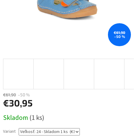
€61,90
–50 %
€61,90
–50 %
€30,95
Jednotková
Skladom
(1 ks)
cena:
Variant