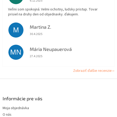
6.12.2025
Veľmi som spokojná. Velmi ochotny, ludsky pristup. Tovar
prisiel na druhy den od objednavky. ďakujem.
Martina Z.
M
Hodnotenie obchodu je 5 z 5 hviezdičiek.
30.4.2025
Mária Neupauerová
MN
Hodnotenie obchodu je 5 z 5 hviezdičiek.
27.4.2025
Zobraziť ďalšie recenzie
Z
á
p
ä
Informácie pre vás
t
Moja objednávka
i
O nás
e