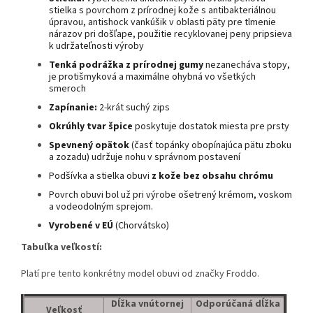
stielka s povrchom z prírodnej kože s antibakteriálnou
úpravou, antishock vankúšik v oblasti päty pre tlmenie
nárazov pri došľape, použitie recyklovanej peny pripsieva
k udržateľnosti výroby
Tenká podrážka z prírodnej gumy
nezanecháva stopy,
je protišmyková a maximálne ohybná vo všetkých
smeroch
Zapínanie:
2-krát suchý zips
Okrúhly tvar špice
poskytuje dostatok miesta pre prsty
Spevnený opätok
(časť topánky obopínajúca pätu zboku
a zozadu) udržuje nohu v správnom postavení
Podšívka a stielka obuvi
z kože
bez obsahu chrómu
Povrch obuvi bol už pri výrobe ošetrený krémom, voskom
a vodeodolným sprejom.
Vyrobené v EÚ
(Chorvátsko)
Tabuľka veľkostí:
Platí pre tento konkrétny model obuvi od značky Froddo.
Dĺžka vnútornej
Odporúčaná dĺžka
Veľkosť