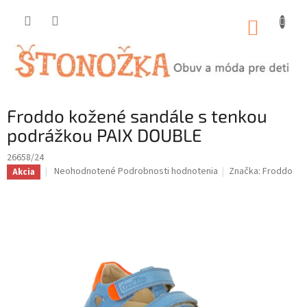
Prejsť
na
NÁKUP
obsah
KOŠÍK
Froddo kožené sandále s tenkou
podrážkou PAIX DOUBLE
26658/24
Priemerné
Neohodnotené
Podrobnosti hodnotenia
Značka:
Froddo
Akcia
hodnotenie
produktu
je
0,0
z
5
hviezdičiek.