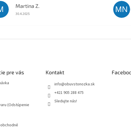
Martina Z.
M
MN
Hodnotenie obchodu je 5 z 5 hviezdičiek.
30.4.2025
ie pre vás
Kontakt
Facebo
návka
info
@
obuvstonozka.sk
+421 905 288 475
Sledujte nás!
varu (Odstúpenie
 obchodné