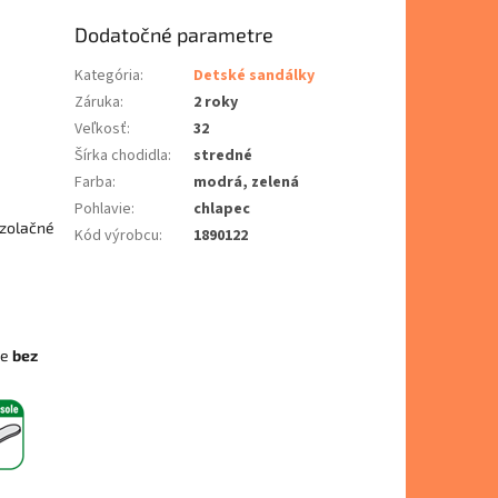
Dodatočné parametre
Kategória
:
Detské sandálky
Záruka
:
2 roky
Veľkosť
:
32
Šírka chodidla
:
stredné
Farba
:
modrá, zelená
Pohlavie
:
chlapec
izolačné
Kód výrobcu
:
1890122
ie
bez