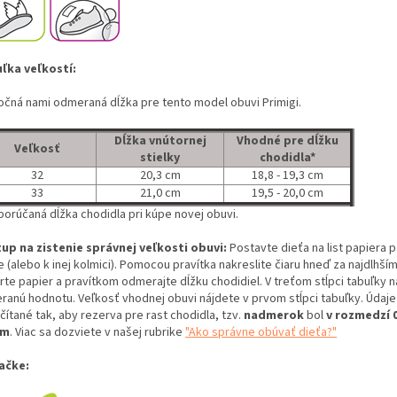
ľka veľkostí:
očná nami odmeraná dĺžka pre tento model obuvi Primigi.
Dĺžka vnútornej
Vhodné pre dĺžku
Veľkosť
stielky
chodidla*
32
20,3 cm
18,8 - 19,3 cm
33
21,0 cm
19,5 - 20,0 cm
porúčaná dĺžka chodidla pri kúpe novej obuvi.
up na zistenie správnej veľkosti obuvi:
Postavte dieťa na list papiera 
 (alebo k inej kolmici). Pomocou pravítka nakreslite čiaru hneď za najdlhší
rte papier a pravítkom odmerajte dĺžku chodidiel. V treťom stĺpci tabuľky n
ranú hodnotu. Veľkosť vhodnej obuvi nájdete v prvom stĺpci tabuľky. Údaje
ítané tak, aby rezerva pre rast chodidla, tzv.
nadmerok
bol
v rozmedzí 0
cm
. Viac sa dozviete v našej rubrike
"Ako správne obúvať dieťa?"
ačke: