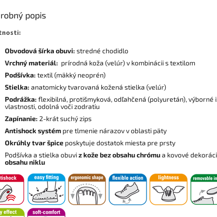
robný popis
tnosti:
Obvodová šírka obuvi:
stredné chodidlo
Vrchný materiál:
prírodná koža (velúr) v kombinácii s textilom
Podšívka:
textil (mäkký neoprén)
Stielka:
anatomicky tvarovaná kožená stielka (velúr)
Podrážka:
flexibilná, protišmyková, odľahčená (polyuretán), výborné 
vlastnosti, odolná voči zodratiu
Zapínanie:
2-krát suchý zips
Antishock systém
pre tlmenie nárazov v oblasti päty
Okrúhly tvar špice
poskytuje dostatok miesta pre prsty
Podšívka a stielka obuvi
z kože bez obsahu chrómu
a kovové dekorác
obsahu niklu