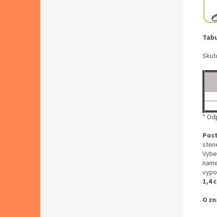
Tabu
Skut
* Od
Post
stene
Vybe
name
vypoč
1,4 
O zn