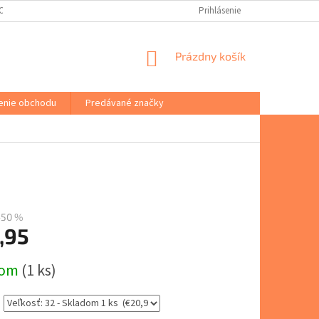
(ODSTÚPENIE OD ZMLUVY)
PORADŇA
VŠEOBECNÉ OBCHODNÉ PODM
Prihlásenie
NÁKUPNÝ
Prázdny košík
KOŠÍK
enie obchodu
Predávané značky
–50 %
,95
ová
dom
(1 ks)