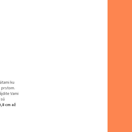
pätami ku
m prstom.
ájdite Vami
 sú
,8 cm až