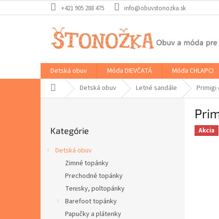
Prejsť
+421 905 288 475
info@obuvstonozka.sk
na
obsah
Detská obuv
Móda DIEVČATÁ
Móda CHLAPCI
Domov
Detská obuv
Letné sandále
Primigi
B
Prim
o
Preskočiť
č
Kategórie
kategórie
Akcia
n
ý
Detská obuv
p
Zimné topánky
a
Prechodné topánky
n
e
Tenisky, poltopánky
l
Barefoot topánky
Papučky a plátenky