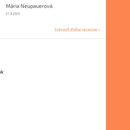
Mária Neupauerová
Hodnotenie obchodu je 5 z 5 hviezdičiek.
27.4.2025
Zobraziť ďalšie recenzie
ok