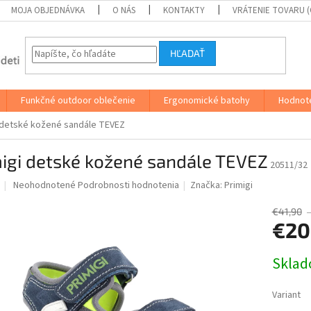
MOJA OBJEDNÁVKA
O NÁS
KONTAKTY
VRÁTENIE TOVARU 
HĽADAŤ
Funkčné outdoor oblečenie
Ergonomické batohy
Hodnot
 detské kožené sandále TEVEZ
igi detské kožené sandále TEVEZ
20511/32
Priemerné
Neohodnotené
Podrobnosti hodnotenia
Značka:
Primigi
hodnotenie
produktu
€41,90
je
€20
0,0
z
Jednotk
Skla
5
cena:
hviezdičiek.
Variant