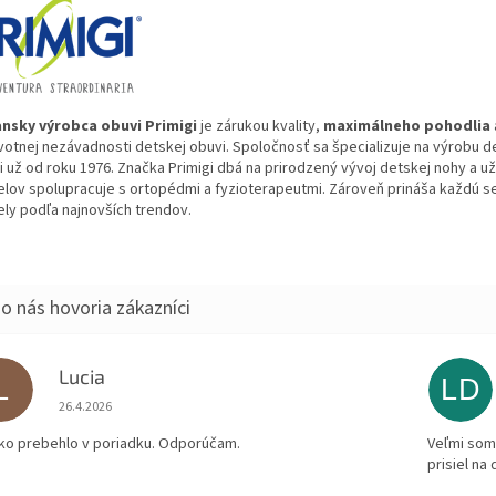
ansky výrobca obuvi Primigi
je zárukou kvality,
maximálneho pohodlia
votnej nezávadnosti detskej obuvi. Spoločnosť sa špecializuje na výrobu d
 už od roku 1976. Značka Primigi dbá na prirodzený vývoj detskej nohy a už 
lov spolupracuje s ortopédmi a fyzioterapeutmi. Zároveň prináša každú 
ly podľa najnovších trendov.
Lucia
L
LD
Hodnotenie obchodu je 5 z 5 hviezdičiek.
26.4.2026
ko prebehlo v poriadku. Odporúčam.
Veľmi som 
prisiel na