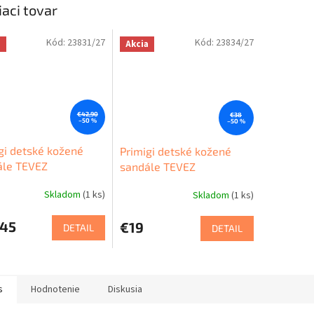
iaci tovar
Kód:
23831/27
Kód:
23834/27
a
Akcia
€42,90
€38
–50 %
–50 %
gi detské kožené
Primigi detské kožené
ále TEVEZ
sandále TEVEZ
Skladom
(1 ks)
Skladom
(1 ks)
,45
€19
DETAIL
DETAIL
s
Hodnotenie
Diskusia