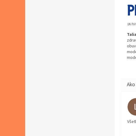
Tali
zdra
obuvi
mode
mode
Všet