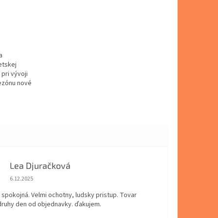
a
etskej
pri vývoji
sezónu nové
Lea Djuračková
Hodnotenie obchodu je 5 z 5 hviezdičiek.
6.12.2025
spokojná. Velmi ochotny, ludsky pristup. Tovar
 druhy den od objednavky. ďakujem.