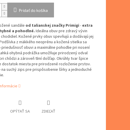
Pridať do košíka
ožené sandále
od talianskej značky Primigi
-
extra
hybné a pohodlné.
Ideálna obuv pre zdravý vývin
chodidiel. Kožené prvky obuv spevňujú a dodávajú jej
. Podšívka z mäkkého neoprénu a kožená stielka sa
 priedušnosť obuvi a maximálne pohodlie pri nosení
Ľahká ohybná podrážka umožňuje prirodzený odval
pri chôdzi a zároveň tlmí došľap. Okrúhly tvar špice
 dostatok miesta pre prirodzené rozloženie prstov.
 na suchý zips pre prispôsobenie šírky a jednoduché
ie.
informácie
OPÝTAŤ SA
ZDIEĽAŤ