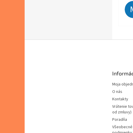
Z
á
p
ä
t
Informác
i
e
Moja objed
O nás
Kontakty
Vrátenie to
od zmluvy)
Poradňa
Všeobecné
podmienky