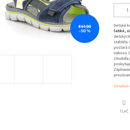
Detské k
€41,90
–50 %
ľahké, o
detských 
stabilitu
postará o
naboso. 
chodidla 
poskytuje
Zapínanie
prezúvan
Detailné 
TLAČ