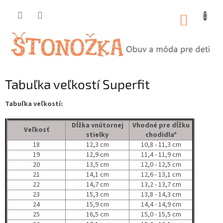
Prejsť
na
NÁKUP
obsah
KOŠÍK
Tabuľka veľkostí Superfit
Tabuľka veľkostí:
Dĺžka vnútornej
Vhodné pre dĺžku
Veľkosť
stielky
chodidla*
18
12,3 cm
10,8 - 11,3 cm
19
12,9 cm
11,4 - 11,9 cm
20
13,5 cm
12,0 - 12,5 cm
21
14,1 cm
12,6 - 13,1 cm
22
14,7 cm
13,2 - 13,7 cm
23
15,3 cm
13,8 - 14,3 cm
24
15,9 cm
14,4 - 14,9 cm
25
16,5 cm
15,0 - 15,5 cm