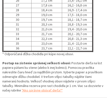
26
17,1 cm
15,6 - 16,1 cm
27
17,8 cm
16,2 - 16,8 cm
28
18,4 cm
16,9 - 17,4 cm
29
19,0 cm
17,5 - 18,0 cm
30
19,7 cm
18,1 - 18,7 cm
31
20,3 cm
18,8 - 19,3 cm
32
21,0 cm
19,4 - 20,0 cm
33
21,7 cm
20,1 - 20,7 cm
34
22,3 cm
20,8 - 21,3 cm
35
23,0 cm
21,4 - 22,0 cm
36
23,7 cm
22,1 - 22,7 cm
* Odporúčaná dĺžka chodidla pri kúpe novej obuvi.
Postup na zistenie správnej veľkosti obuvi:
Postavte dieťa na list
papiera pätami ku stene (alebo k inej kolmici). Pomocou pravítka
nakreslite čiaru hneď za najdlhším prstom. Vyberte papier a pravítkom
odmerajte dĺžku chodidiel. V treťom stĺpci tabuľky nájdite Vami
nameranú hodnotu. Veľkosť vhodnej obuvi nájdete v prvom stĺpci
tabuľky. Minimálna rezerva pre rast chodidla je 1 cm. Viac sa dozviete v
našej rubrike
"Ako správne obúvať dieťa?"
Z
á