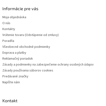
p
ä
Informácie pre vás
t
Moja objednávka
i
O nás
e
Kontakty
Vrátenie tovaru (Odstúpenie od zmluvy)
Poradňa
Všeobecné obchodné podmienky
Doprava a platby
Reklamačný poriadok
Zásady a podmienky na zabezpečenie ochrany osobných údajov
Zásady používania súborov cookies
Predávané značky
Napíšte nám
Kontakt